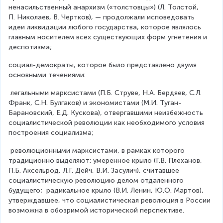
ненасильственный анархизм («толстовцы») (Л. Толстой, 
П. Николаев, В. Чертков), — продолжали исповедовать 
идеи ликвидации любого государства, которое являлось 
главным носителем всех существующих форм угнетения и 
деспотизма;
социал-демократы, которое было представлено двумя 
основными течениями:
 легальными марксистами (П.Б. Струве, Н.А. Бердяев, С.Л. 
Франк, С.Н. Булгаков) и экономистами (М.И. Туган-
Барановский, Е.Д. Кускова), отвергавшими неизбежность 
социалистической революции как необходимого условия 
построения социализма;
 революционными марксистами, в рамках которого 
традиционно выделяют: умеренное крыло (Г.В. Плеханов, 
П.Б. Аксельрод, Л.Г. Дейч, В.И. Засулич), считавшее 
социалистическую революцию делом отдаленного 
будущего;  радикальное крыло (В.И. Ленин, Ю.О. Мартов), 
утверждавшее, что социалистическая революция в России 
возможна в обозримой исторической перспективе.