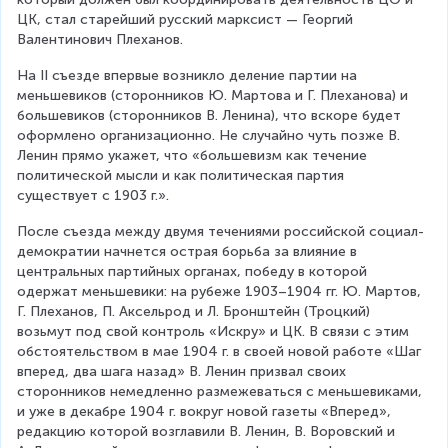
ЦК, стал старейший русский марксист — Георгий 
Валентинович Плеханов.
На II съезде впервые возникло деление партии на 
меньшевиков (сторонников Ю. Мартова и Г. Плеханова) и 
большевиков (сторонников В. Ленина), что вскоре будет 
оформлено организационно. Не случайно чуть позже В. 
Ленин прямо укажет, что «большевизм как течение 
политической мысли и как политическая партия 
существует с 1903 г.».
После съезда между двумя течениями российской социал-
демократии начнется острая борьба за влияние в 
центральных партийных органах, победу в которой 
одержат меньшевики: на рубеже 1903–1904 гг. Ю. Мартов, 
Г. Плеханов, П. Аксельрод и Л. Бронштейн (Троцкий) 
возьмут под свой контроль «Искру» и ЦК. В связи с этим 
обстоятельством в мае 1904 г. в своей новой работе «Шаг 
вперед, два шага назад» В. Ленин призвал своих 
сторонников немедленно размежеваться с меньшевиками, 
и уже в декабре 1904 г. вокруг новой газеты «Вперед», 
редакцию которой возглавили В. Ленин, В. Воровский и 