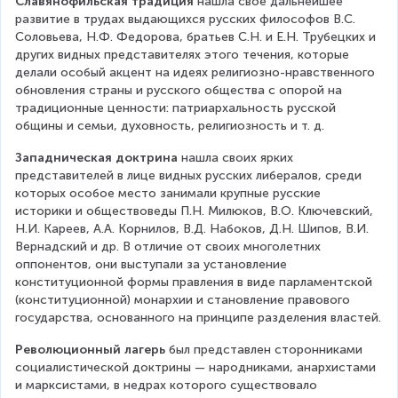
Славянофильская традиция
 нашла свое дальнейшее 
развитие в трудах выдающихся русских философов В.С. 
Соловьева, Н.Ф. Федорова, братьев С.Н. и Е.Н. Трубецких и 
других видных представителях этого течения, которые 
делали особый акцент на идеях религиозно-нравственного 
обновления страны и русского общества с опорой на 
традиционные ценности: патриархальность русской 
общины и семьи, духовность, религиозность и т. д.
Западническая доктрина
 нашла своих ярких 
представителей в лице видных русских либералов, среди 
которых особое место занимали крупные русские 
историки и обществоведы П.Н. Милюков, В.О. Ключевский, 
Н.И. Кареев, А.А. Корнилов, В.Д. Набоков, Д.Н. Шипов, В.И. 
Вернадский и др. В отличие от своих многолетних 
оппонентов, они выступали за установление 
конституционной формы правления в виде парламентской 
(конституционной) монархии и становление правового 
государства, основанного на принципе разделения властей.
Революционный лагерь
 был представлен сторонниками 
социалистической доктрины — народниками, анархистами 
и марксистами, в недрах которого существовало 