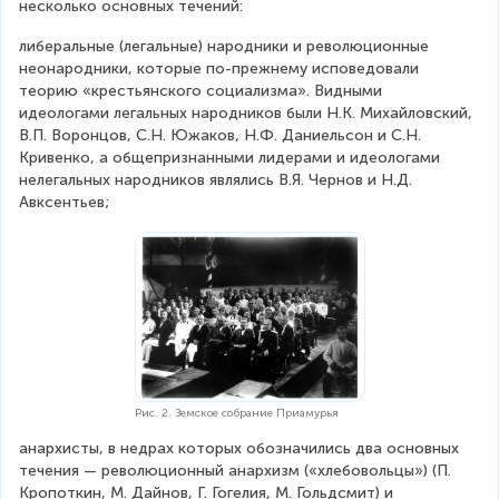
несколько основных течений:
либеральные (легальные) народники и революционные 
неонародники, которые по-прежнему исповедовали 
теорию «крестьянского социализма». Видными 
идеологами легальных народников были Н.К. Михайловский, 
В.П. Воронцов, С.Н. Южаков, Н.Ф. Даниельсон и С.Н. 
Кривенко, а общепризнанными лидерами и идеологами 
нелегальных народников являлись В.Я. Чернов и Н.Д. 
Авксентьев;
Рис. 2. Земское собрание Приамурья
анархисты, в недрах которых обозначились два основных 
течения — революционный анархизм («хлебовольцы») (П. 
Кропоткин, М. Дайнов, Г. Гогелия, М. Гольдсмит) и 