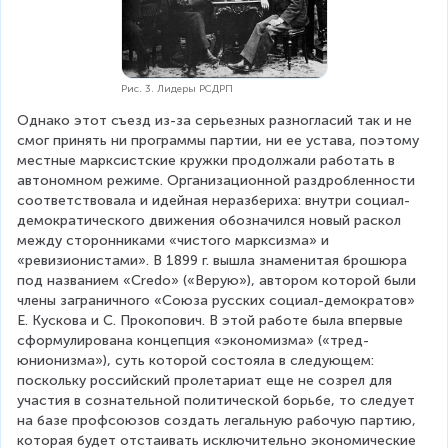
Рис. 3. Лидеры РСДРП
Однако этот съезд из-за серьезных разногласий так и не 
смог принять ни программы партии, ни ее устава, поэтому 
местные марксистские кружки продолжали работать в 
автономном режиме. Организационной раздробленности 
соответствовала и идейная неразбериха: внутри социал-
демократического движения обозначился новый раскол 
между сторонниками «чистого марксизма» и 
«ревизионистами». В 1899 г. вышла знаменитая брошюра 
под названием «Credo» («Верую»), автором которой были 
члены заграничного «Союза русских социал-демократов» 
Е. Кускова и С. Прокопович. В этой работе была впервые 
сформулирована концепция «экономизма» («тред-
юнионизма»), суть которой состояла в следующем: 
поскольку российский пролетариат еще не созрел для 
участия в сознательной политической борьбе, то следует 
на базе профсоюзов создать легальную рабочую партию, 
которая будет отстаивать исключительно экономические 