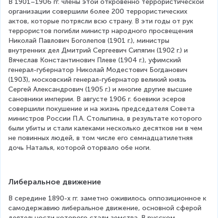
В 1901–1906 гг. члены этой откровенно террористической 
организации совершили более 200 террористических 
актов, которые потрясли всю страну. В эти годы от рук 
террористов погибли министр народного просвещения 
Николай Павлович Боголепов (1901 г.), министры 
внутренних дел Дмитрий Сергеевич Сипягин (1902 г.) и 
Вячеслав Константинович Плеве (1904 г.), уфимский 
генерал-губернатор Николай Модестович Богданович 
(1903), московский генерал-губернатор великий князь 
Сергей Александрович (1905 г.) и многие другие высшие 
сановники империи. В августе 1906 г. боевики эсеров 
совершили покушение и на жизнь председателя Совета 
министров России П.А. Столыпина, в результате которого 
были убиты и стали калеками несколько десятков ни в чем 
не повинных людей, в том числе его семнадцатилетняя 
дочь Наталья, которой оторвало обе ноги.
Либеральное движение
В середине 1890-х гг. заметно оживилось оппозиционное к 
самодержавию либеральное движение, основной сферой 
деятельности которого стали земства. В русском 