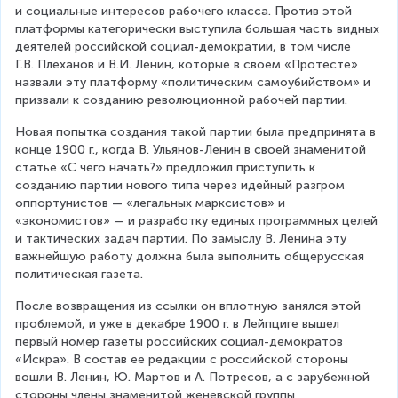
и социальные интересов рабочего класса. Против этой 
платформы категорически выступила большая часть видных 
деятелей российской социал-демократии, в том числе 
Г.В. Плеханов и В.И. Ленин, которые в своем «Протесте» 
назвали эту платформу «политическим самоубийством» и 
призвали к созданию революционной рабочей партии.
Новая попытка создания такой партии была предпринята в 
конце 1900 г., когда В. Ульянов-Ленин в своей знаменитой 
статье «С чего начать?» предложил приступить к 
созданию партии нового типа через идейный разгром 
оппортунистов — «легальных марксистов» и 
«экономистов» — и разработку единых программных целей 
и тактических задач партии. По замыслу В. Ленина эту 
важнейшую работу должна была выполнить общерусская 
политическая газета.
После возвращения из ссылки он вплотную занялся этой 
проблемой, и уже в декабре 1900 г. в Лейпциге вышел 
первый номер газеты российских социал-демократов 
«Искра». В состав ее редакции с российской стороны 
вошли В. Ленин, Ю. Мартов и А. Потресов, а с зарубежной 
стороны члены знаменитой женевской группы 