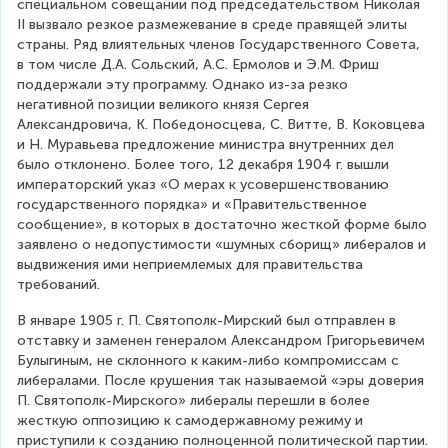
специальном совещании под председательством Николая 
II вызвало резкое размежевание в среде правящей элиты 
страны. Ряд влиятельных членов Государственного Совета, 
в том числе Д.А. Сольский, А.С. Ермолов и Э.М. Фриш 
поддержали эту программу. Однако из-за резко 
негативной позиции великого князя Сергея 
Александровича, К. Победоносцева, С. Витте, В. Коковцева 
и Н. Муравьева предложение министра внутренних дел 
было отклонено. Более того, 12 декабря 1904 г. вышли 
императорский указ «О мерах к усовершенствованию 
государственного порядка» и «Правительственное 
сообщение», в которых в достаточно жесткой форме было 
заявлено о недопустимости «шумных сборищ» либералов и 
выдвижения ими неприемлемых для правительства 
требований.
В январе 1905 г. П. Святополк-Мирский был отправлен в 
отставку и заменен генералом Александром Григорьевичем 
Булыгиным, не склонного к каким-либо компромиссам с 
либералами. После крушения так называемой «эры доверия 
П. Святополк-Мирского» либералы перешли в более 
жесткую оппозицию к самодержавному режиму и 
приступили к созданию полноценной политической партии.