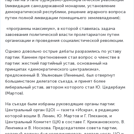
(ликвидация самодержавной монархии, установление 
демократической республики, решение аграрного вопроса 
путем полной ликвидации помещичьего землевладения);
 «программы максимум», в которой ставилась задача 
завоевания политической власти пролетариатом путем 
организации и проведения социалистической революции.
Однако довольно острые дебаты разразились по уставу 
партии. Камнем преткновения стал вопрос о членстве в 
партии: жесткий партийный устав, основанный на 
принципах «демократического централизма», 
предложенный В. Ульяновым (Лениным), был отвергнут 
большинством делегатов съезда, и принят более 
либеральный устав, автором которого стал Ю. Цедербаум 
(Мартов).
На съезде были избраны руководящие органы партии: 
Центральный орган (ЦО) — газета «Искра», в редакцию 
которой вошли В. Ленин, Ю. Мартов и Г. Плеханов, и 
Центральный Комитет (ЦК) в составе Г. Крижановского, В. 
Ленгника и В. Носкова. Председателем совета партии, 
который должен был координировать деятельность ЦО и 