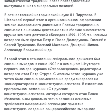
западнической традиции, более последовательно 
выступали с чисто либеральных позиций.
В отечественной исторической науке (Н. Пирумова, В. 
Шелохаев) первый этап в организационном оформлении 
земско-либерального движения в России традиционно 
связывают с началом деятельности в Москве знаменитого 
кружка земских деятелей «Беседа» (1899–1905 гг.), членами 
которого были братья Петр и Павел Долгоруковы, Евгений и 
Сергей Трубецкие, Василий Маклаков, Дмитрий Шипов, 
Александр Бобринский и др.
Второй этап в становлении либерального движения был 
связан с выходом в июне 1902 г. в немецком Штутгарте 
первого номера журнала «Освобождение», редактором 
которого стал Петр Струве. С именем этого журнала уже 
четко было связано размежевание среди либералов на 
«консерваторов» и «конституционалистов». В известном 
программном заявлении «От русских 
конституционалистов», автором которого стал Павел 
Милюков, были довольно четко заявлены основные 
требования либеральной оппозиции: принятие 
конституции, создание общероссийского выборного 