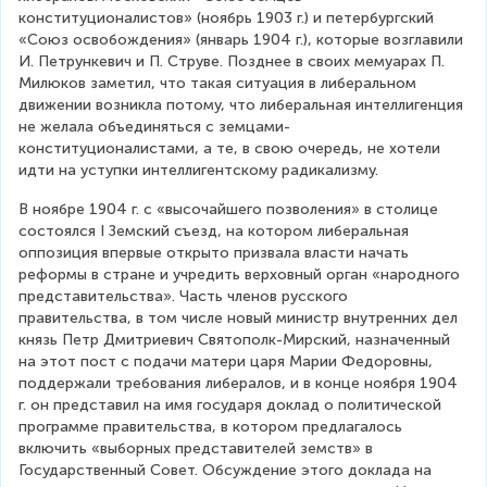
конституционалистов» (ноябрь 1903 г.) и петербургский 
«Союз освобождения» (январь 1904 г.), которые возглавили 
И. Петрункевич и П. Струве. Позднее в своих мемуарах П. 
Милюков заметил, что такая ситуация в либеральном 
движении возникла потому, что либеральная интеллигенция 
не желала объединяться с земцами-
конституционалистами, а те, в свою очередь, не хотели 
идти на уступки интеллигентскому радикализму.
В ноябре 1904 г. с «высочайшего позволения» в столице 
состоялся I Земский съезд, на котором либеральная 
оппозиция впервые открыто призвала власти начать 
реформы в стране и учредить верховный орган «народного 
представительства». Часть членов русского 
правительства, в том числе новый министр внутренних дел 
князь Петр Дмитриевич Святополк-Мирский, назначенный 
на этот пост с подачи матери царя Марии Федоровны, 
поддержали требования либералов, и в конце ноября 1904 
г. он представил на имя государя доклад о политической 
программе правительства, в котором предлагалось 
включить «выборных представителей земств» в 
Государственный Совет. Обсуждение этого доклада на 