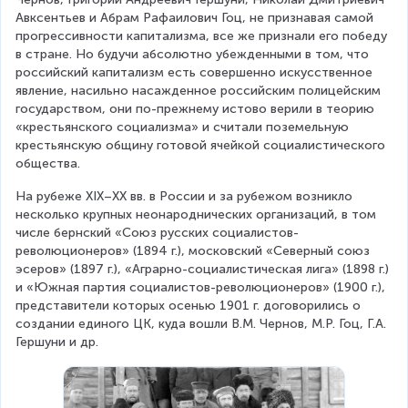
Авксентьев и Абрам Рафаилович Гоц, не признавая самой 
прогрессивности капитализма, все же признали его победу 
в стране. Но будучи абсолютно убежденными в том, что 
российский капитализм есть совершенно искусственное 
явление, насильно насажденное российским полицейским 
государством, они по-прежнему истово верили в теорию 
«крестьянского социализма» и считали поземельную 
крестьянскую общину готовой ячейкой социалистического 
общества.
На рубеже XIX–ХХ вв. в России и за рубежом возникло 
несколько крупных неонароднических организаций, в том 
числе бернский «Союз русских социалистов-
революционеров» (1894 г.), московский «Северный союз 
эсеров» (1897 г.), «Аграрно-социалистическая лига» (1898 г.) 
и «Южная партия социалистов-революционеров» (1900 г.), 
представители которых осенью 1901 г. договорились о 
создании единого ЦК, куда вошли В.М. Чернов, М.Р. Гоц, Г.А. 
Гершуни и др.