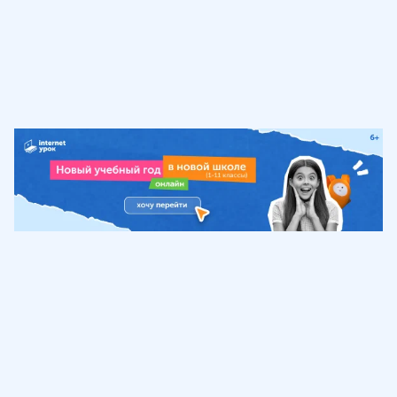
Обучение
ИнтернетУрок