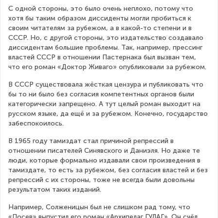
С одной стороны, это было очень неплохо, потому что 
хотя бы таким образом диссиденты могли пробиться к 
своим читателям за рубежом, а в какой-то степени и в 
СССР. Но, с другой стороны, это издательство создавало 
диссидентам большие проблемы. Так, например, прессинг 
властей СССР в отношении Пастернака был вызван тем, 
что его роман «Доктор Живаго» опубликовали за рубежом.
В СССР существовала жёсткая цензура и публиковать что 
бы то ни было без согласия компетентных органов были 
категорически запрещено. А тут целый роман выходит на 
русском языке, да ещё и за рубежом. Конечно, государство 
забеспокоилось.
В 1965 году тамиздат стал причиной репрессий в 
отношении писателей Синявского и Даниэля. Но даже те 
люди, которые формально издавали свои произведения в 
тамиздате, то есть за рубежом, без согласия властей и без 
репрессий с их стороны, тоже не всегда были довольны 
результатом таких изданий.
Например, Солженицын был не слишком рад тому, что 
«Посев» выпустил его роман «Архипелаг ГУЛАГ». Он счёл, 