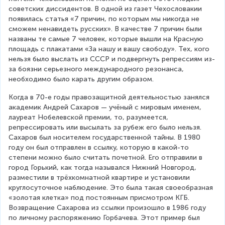
советских диссидентов. В одной из газет Чехословакии 
появилась статья «7 причин, по которым мы никогда не 
сможем ненавидеть русских». В качестве 7 причин были 
названы те самые 7 человек, которые вышли на Красную 
площадь с плакатами «За нашу и вашу свободу». Тех, кого 
нельзя было выслать из СССР и подвергнуть репрессиям из-
за боязни серьезного международного резонанса, 
необходимо было карать другим образом.
Когда в 70-е годы правозащитной деятельностью занялся 
академик Андрей Сахаров — учёный с мировым именем, 
лауреат Нобелевской премии, то, разумеется, 
репрессировать или высылать за рубеж его было нельзя. 
Сахаров был носителем государственной тайны. В 1980 
году он был отправлен в ссылку, которую в какой-то 
степени можно было считать почетной. Его отправили в 
город Горький, как тогда назывался Нижний Новгород, 
разместили в трёхкомнатной квартире и установили 
круглосуточное наблюдение. Это была такая своеобразная 
«золотая клетка» под постоянным присмотром КГБ. 
Возвращение Сахарова из ссылки произошло в 1986 году 
по личному распоряжению Горбачева. Этот пример был 