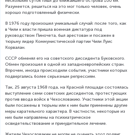
нескольких суток плыл до ближайшего острова 100 км. 
Разумеется, решиться на это мог только человек, очень 
хорошо подготовленный физически.
В 1976 году произошел уникальный случай: после того, как 
в Чили к власти пришла военная диктатура под 
руководством Пиночета, был арестован и посажен в 
тюрьму лидер Коммунистической партии Чили Луис 
Корвалан.
СССР обменял его на советского диссидента Буковского. 
Обмен произошел в одной из западноевропейских стран. 
Впрочем, иногда происходили события, участники которых 
подвергались более серьезным репрессиям.
Так, 25 августа 1968 года, на Красной площади состоялась 
выступление семи советских диссидентов, протестующих 
против ввода войск в Чехословакию. Участники этой акции 
были посажены в тюрьмы или к ним были применены другие 
меры карательного характера. В частности, некоторые из 
них были направлены на психиатрическое 
освидетельствование и принудительное лечение.
Жители Чехословакии не могли не оценить этот подвиг 