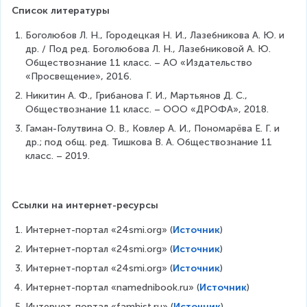
Список литературы
Боголюбов Л. Н., Городецкая Н. И., Лазебникова А. Ю. и 
др. / Под ред. Боголюбова Л. Н., Лазебниковой А. Ю. 
Обществознание 11 класс. – АО «Издательство 
«Просвещение», 2016.
Никитин А. Ф., Грибанова Г. И., Мартьянов Д. С., 
Обществознание 11 класс. – ООО «ДРОФА», 2018.
Гаман-Голутвина О. В., Ковлер А. И., Пономарёва Е. Г. и 
др.; под общ. ред. Тишкова В. А. Обществознание 11 
класс. – 2019.
Ссылки на интернет-ресурсы
Интернет-портал «24smi.org» (
Источник
)
Интернет-портал «24smi.org» (
Источник
)
Интернет-портал «24smi.org» (
Источник
)
Интернет-портал «namednibook.ru» (
Источник
)
Интернет-портал «famhist.ru» (
Источник
)