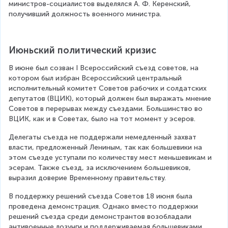
министров-социалистов выделялся А. Ф. Керенский, 
получивший должность военного министра.
Июньский политический кризис
В июне был созван I Всероссийский съезд советов, на 
котором был избран Всероссийский центральный 
исполнительный комитет Советов рабочих и солдатских 
депутатов (ВЦИК), который должен был выражать мнение 
Советов в перерывах между съездами. Большинство во 
ВЦИК, как и в Советах, было на тот момент у эсеров.
Делегаты съезда не поддержали немедленный захват 
власти, предложенный Лениным, так как большевики на 
этом съезде уступали по количеству мест меньшевикам и 
эсерам. Также съезд, за исключением большевиков, 
выразил доверие Временному правительству.
В поддержку решений съезда Советов 18 июня была 
проведена демонстрация. Однако вместо поддержки 
решений съезда среди демонстрантов возобладали 
антивоенные лозунги и поддерживаемая большевиками 