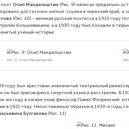
 поэт 
Осип Мандельштам
 (Рис. 9) написал предельно о
едовало достаточно мягкое: ссылка в пермский край, а з
атова
 (Рис. 10) – великая русская поэтесса в 1921 году 
трелян большевиками, а в 1930 году был посажен в тюрьм
енитый ученый-историк.
Рис. 9. Осип Мандельштам
Рис
39 году был арестован знаменитый театральный режиссер
к он был приговорен к смертной казни и расстрелян. В 19
ом же году в лагере умер философ Павел Флоренский, ко
ии в 1921 году. Непостижимым образом в 1930-е годы сл
асьевича Булгакова
 (Рис. 11).