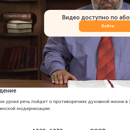
Видео доступно по аб
Войти
дение
ом уроке речь пойдет о противоречиях духовной жизни в 
инской модернизации.