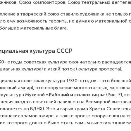
жников, Союз композиторов, Союз театральных деятелей
пление в творческий союз ставило художника не только п
ло ему возможность творить, не думая о материальной с
большие материальные блага.
циальная культура СССР
30- е годы советская культура окончательно распадается
циальная культура) и узкий поток (культура протеста).
иальная советская культура 1930-х годов – это большой
линский ампир), это сооружение многоэтажных, многоква
скульптура Мухиной 
«Рабочий и колхозница»
 (Рис. 7), 
шения входа в советский павильон на Всемирной выставке
олагается на ВДНХ). Это и взрыв храма Христа Спасителя
тианских храмов в мире, а также проект сооружения на е
ие которого должно было стать самым высоким зданием