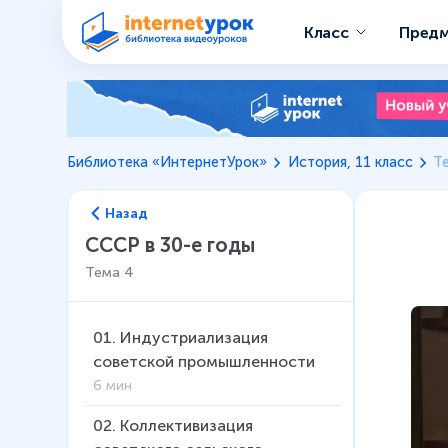
Класс
Пред
Библиотека «ИнтернетУрок»
История, 11 класс
Т
Назад
СССР в 30-е годы
Тема
4
01
.
Индустриализация
советской промышленности
6 мин
02
.
Коллективизация