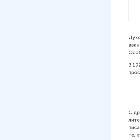
Духо
аван
Особ
В 19
прос
С др
лите
писа
те, 