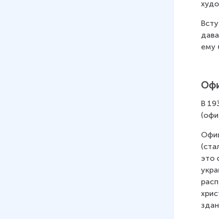
худо
Всту
дава
ему 
Офи
В 19
(офи
Офиц
(ста
это 
укра
расп
хрис
здан