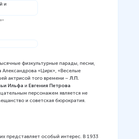
ца»
тысячные физкультурные парады, песни, 
а Александрова «Цирк», «Веселые 
ей актрисой того времени – 
Л.П. 
льи Ильфа
 и 
Евгения Петрова
ицательным персонажем является не 
мещанство и советская бюрократия.
их представляет особый интерес. В 1933 