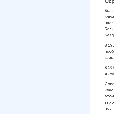
Обр
07
.
Вынужденная война между
Боль
СССР и Финляндией 1939-
врем
1940 гг. Советско-финские
насе
переговоры
Боль
15 мин
безг
08
.
Вынужденная война между
В 19
СССР и Финляндией 1939-
проб
1940 гг. Итоги
взро
32 мин
В 19
дисц
Сове
клас
этой
выхо
пост