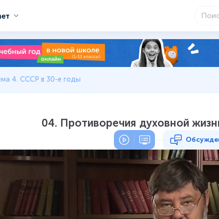
мет
ема 4. СССР в 30-е годы
04. Противоречия духовной жизни
Обсужде