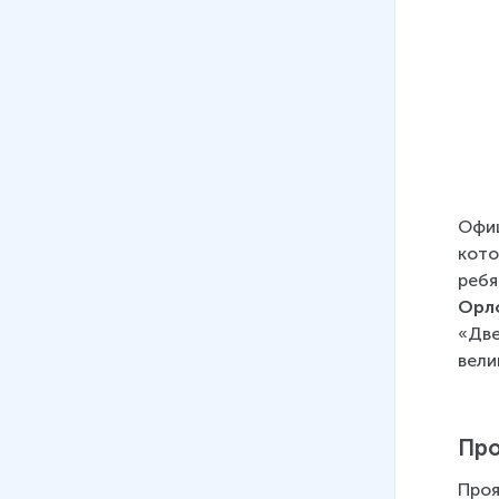
Офиц
кото
ребя
Орл
«Две
вели
Про
Проя