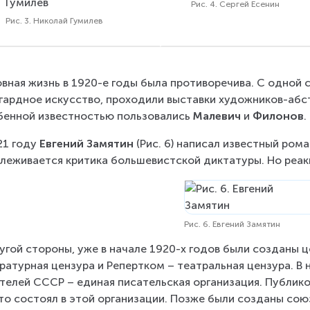
Рис. 4. Сергей Есенин
Рис. 3. Николай Гумилев
вная жизнь в 1920-е годы была противоречива. С одной 
гардное искусство, проходили выставки художников-абст
енной известностью пользовались 
Малевич
 и 
Филонов
.
21 году 
Евгений Замятин 
(Рис. 6) написал известный ром
леживается критика большевистской диктатуры. Но реак
Рис. 6. Евгений Замятин
угой стороны, уже в начале 1920-х годов были созданы ц
ратурная цензура и Репертком – театральная цензура. В 
телей СССР – единая писательская организация. Публико
кто состоял в этой организации. Позже были созданы сою