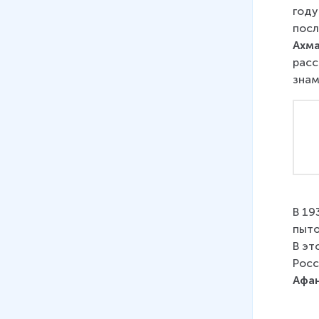
году
посл
Ахм
расс
знам
В 19
пыто
В эт
Росс
Афан