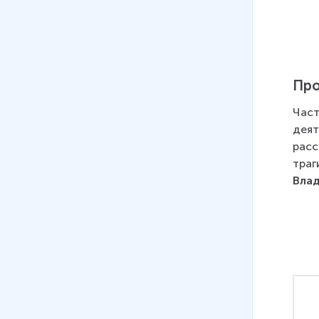
Про
Част
деят
расс
траг
Вла