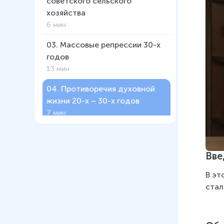
советского сельского
хозяйства
6 мин
03
.
Массовые репрессии 30-х
годов
13 мин
04
.
Противоречия духовной
жизни 20-х – 30-х годов
7 мин
05
.
Внешняя политика СССР
накануне войны
Вве
7 мин
В эт
06
.
Вынужденная война между
стал
СССР и Финляндией 1939-
1940 гг. Причины
14 мин