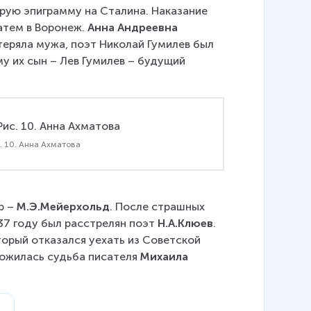
струю эпиграмму на Сталина. Наказание 
атем в Воронеж. 
Анна Андреевна 
потеряла мужа, поэт Николай Гумилев был 
у их сын – Лев Гумилев – будущий 
. 10. Анна Ахматова
 – 
М.Э.Мейерхольд
. После страшных 
37 году был расстрелян поэт 
Н.А.Клюев
. 
торый отказался уехать из Советской 
ожилась судьба писателя 
Михаила 