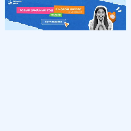
Обучение
ИнтернетУрок
Помощь
© ИнтернетУрок, 2009-
2026
8 (800) 775-41-21
info@interneturok.ru
101 000, г. Москва а/я 711 ООО «ИНТЕРДА»