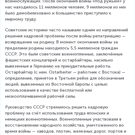
военнослужащих. После окончания войны «под ружьём» у 
нас находилось 11 миллионов человек, 9 миллионов из них 
было демобилизовано и большинство приступило к 
мирному труду.
Советские историки часто называли одним из направлений 
решения кадровой проблемы после войны репатриацию — 
возвращение на родину. В момент окончания войны за 
пределами родины находилось 5,5 миллионов граждан 
СССР. Это были советские военнопленные, заключённые 
фашистских концлагерей и остарбайтеры, насильно 
вывезенные в Германию на принудительные работы. 
Остарбайтер (с нем. Ostarbeiter — работник с Востока) — 
определение, принятое в Третьем рейхе для обозначения 
людей, вывезенных из Восточной Европы с целью 
использования в качестве бесплатной или 
низкооплачиваемой рабочей силы.
Руководство СССР стремилось решить кадровую 
проблему за счёт использования труда японских и 
немецких военнопленных. Военнопленные участвовали в 
восстановлении народного хозяйства, уничтоженного во 
время войны — заводов, плотин, железных дорог, портов и 