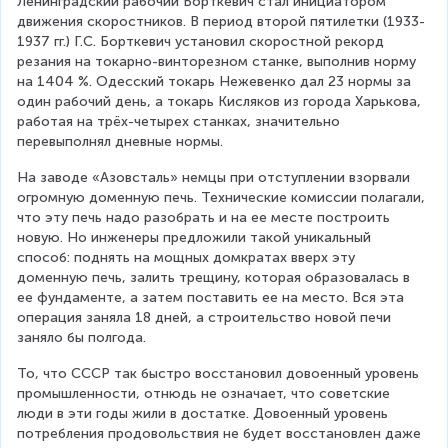
Ленинградский рабочий Борткевич стал инициатором 
движения скоростников. В период второй пятилетки (1933-
1937 гг.) Г.С. Борткевич установил скоростной рекорд 
резания на токарно-винторезном станке, выполнив норму 
на 1404 %. Одесский токарь Нежевенко дал 23 нормы за 
один рабочий день, а токарь Кисляков из города Харькова, 
работая на трёх-четырех станках, значительно 
перевыполнял дневные нормы.
На заводе «Азовсталь» немцы при отступлении взорвали 
огромную доменную печь. Технические комиссии полагали, 
что эту печь надо разобрать и на ее месте построить 
новую. Но инженеры предложили такой уникальный 
способ: поднять на мощных домкратах вверх эту 
доменную печь, залить трещину, которая образовалась в 
ее фундаменте, а затем поставить ее на место. Вся эта 
операция заняла 18 дней, а строительство новой печи 
заняло бы полгода.
То, что СССР так быстро восстановил довоенный уровень 
промышленности, отнюдь не означает, что советские 
люди в эти годы жили в достатке. Довоенный уровень 
потребления продовольствия не будет восстановлен даже 