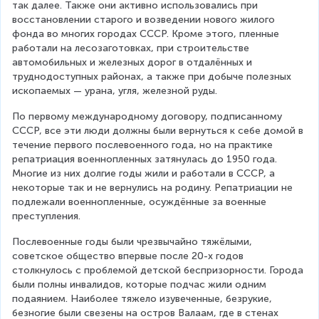
так далее. Также они активно использовались при 
восстановлении старого и возведении нового жилого 
фонда во многих городах СССР. Кроме этого, пленные 
работали на лесозаготовках, при строительстве 
автомобильных и железных дорог в отдалённых и 
труднодоступных районах, а также при добыче полезных 
ископаемых — урана, угля, железной руды.
По первому международному договору, подписанному 
СССР, все эти люди должны были вернуться к себе домой в 
течение первого послевоенного года, но на практике 
репатриация военнопленных затянулась до 1950 года. 
Многие из них долгие годы жили и работали в СССР, а 
некоторые так и не вернулись на родину. Репатриации не 
подлежали военнопленные, осуждённые за военные 
преступления.
Послевоенные годы были чрезвычайно тяжёлыми, 
советское общество впервые после 20-х годов 
столкнулось с проблемой детской беспризорности. Города 
были полны инвалидов, которые подчас жили одним 
подаянием. Наиболее тяжело изувеченные, безрукие, 
безногие были свезены на остров Валаам, где в стенах 