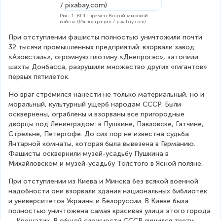
Рис. 1. КПП времен Второй мировой
войны (Иллюстрация / pixabay.com)
При отступлении фашисты полностью уничтожили почти 
32 тысячи промышленных предприятий: взорвали завод 
«Азовсталь», огромную плотину «Днепрогэс», затопили 
шахты Донбасса, разрушили множество других «гигантов» 
первых пятилеток.
Но враг стремился нанести не только материальный, но и 
моральный, культурный ущерб народам СССР. Были 
осквернены, ограблены и взорваны все пригородные 
дворцы под Ленинградом: в Пушкине, Павловске, Гатчине, 
Стрельне, Петергофе. До сих пор не известна судьба 
Янтарной комнаты, которая была вывезена в Германию. 
Фашисты осквернили музей-усадьбу Пушкина в 
Михайловском и музей-усадьбу Толстого в Ясной поляне.
При отступлении из Киева и Минска без всякой военной 
надобности они взорвали здания национальных библиотек 
и университетов Украины и Белоруссии. В Киеве была 
полностью уничтожена самая красивая улица этого города 
— Крещатик. В общей сложности СССР лишился трети 