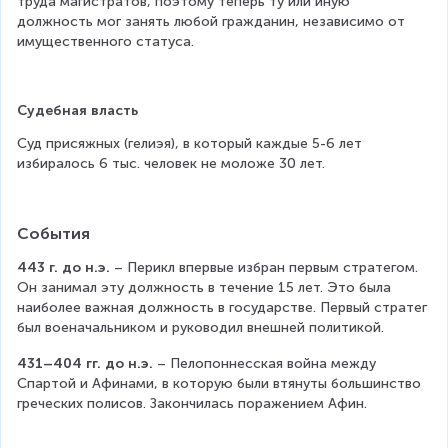
труда магистратов, поэтому теперь ту или иную 
должность мог занять любой гражданин, независимо от 
имущественного статуса.
Судебная власть
Суд присяжных (гелиэя), в который каждые 5-6 лет 
избиралось 6 тыс. человек не моложе 30 лет.
События
443 г. до н.э.
 – Перикл впервые избран первым стратегом. 
Он занимал эту должность в течение 15 лет. Это была 
наиболее важная должность в государстве. Первый стратег 
был военачальником и руководил внешней политикой.
431–404 гг. до н.э.
 – Пелопоннесская война между 
Спартой и Афинами, в которую были втянуты большинство 
греческих полисов. Закончилась поражением Афин.