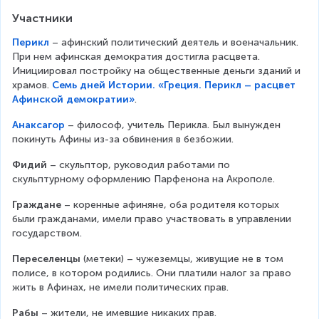
Участники
Перикл
 – афинский политический деятель и военачальник. П
ри нем афинская демократия достигла расцвета. И
нициировал постройку на общественные деньги зданий и х
рамов. 
Семь дней Истории. «Греция. Перикл – расцвет А
финской демократии»
Анаксагор
 – философ, учитель Перикла. Был вынужден п
окинуть Афины из-за обвинения в безбожии.
Фидий
 – скульптор, руководил работами по 
скульптурному оформлению Парфенона на Акрополе.
Граждане
 – коренные афиняне, оба родителя которых 
были гражданами, имели право участвовать в управлении 
государством.
Переселенцы
 (метеки) – чужеземцы, живущие не в том 
полисе, в котором родились. Они платили налог за право 
жить в Афинах, не имели политических прав.
Рабы
 – жители, не имевшие никаких прав.