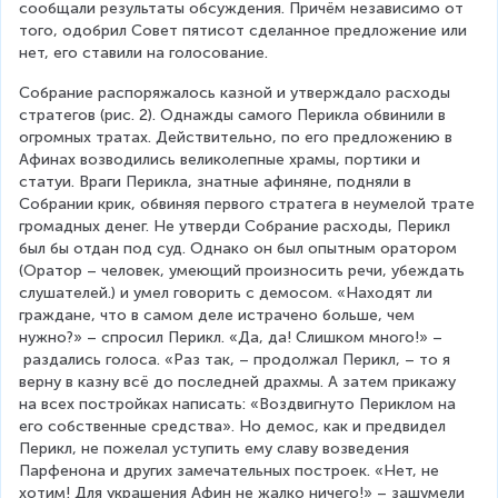
сообщали результаты обсуждения. Причём независимо от 
того, одобрил Совет пятисот сделанное предложение или 
нет, его ставили на голосование. 
Собрание распоряжалось казной и утверждало расходы 
стратегов (рис. 2). Однажды самого Перикла обвинили в 
огромных тратах. Действительно, по его предложению в 
Афинах возводились великолепные храмы, портики и 
статуи. Враги Перикла, знатные афиняне, подняли в 
Собрании крик, обвиняя первого стратега в неумелой трате 
громадных денег. Не утверди Собрание расходы, Перикл 
был бы отдан под суд. Однако он был опытным оратором 
(Оратор – человек, умеющий произносить речи, убеждать 
слушателей.) и умел говорить с демосом. «Находят ли 
граждане, что в самом деле истрачено больше, чем 
нужно?» – спросил Перикл. «Да, да! Слишком много!» –
 раздались голоса. «Раз так, – продолжал Перикл, – то я 
верну в казну всё до последней драхмы. А затем прикажу 
на всех постройках написать: «Воздвигнуто Периклом на 
его собственные средства». Но демос, как и предвидел 
Перикл, не пожелал уступить ему славу возведения 
Парфенона и других замечательных построек. «Нет, не 
хотим! Для украшения Афин не жалко ничего!» – зашумели 