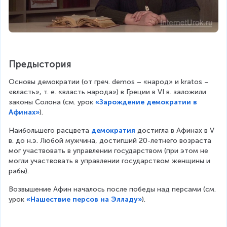
Предыстория
Основы демократии (от греч. demos – «народ» и kratos – 
«власть», т. е. «власть народа») в Греции в VI в. заложили 
законы Солона (см. урок 
«Зарождение демократии в
Афинах»
).
Наибольшего расцвета 
демократия
 достигла в Афинах в V 
в. до н.э. Любой мужчина, достигший 20-летнего возраста 
мог участвовать в управлении государством (при этом не 
могли участвовать в управлении государством женщины и 
рабы).
Возвышение Афин началось после победы над персами (см. 
урок 
«Нашествие персов на Элладу»
).