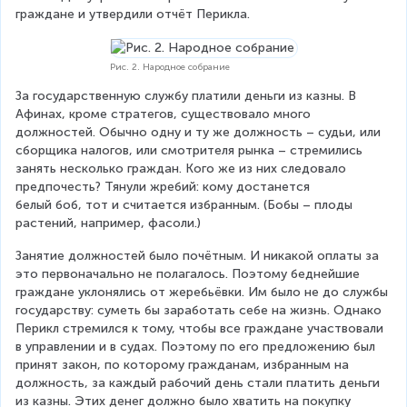
граждане и утвердили отчёт Перикла. 
Рис. 2. Народное собрание
За государственную службу платили деньги из казны. В 
Афинах, кроме стратегов, существовало много 
должностей. Обычно одну и ту же должность – судьи, или 
сборщика налогов, или смотрителя рынка – стремились 
занять несколько граждан. Кого же из них следовало 
предпочесть? Тянули жребий: кому достанется 
белый боб, тот и считается избранным. (Бобы – плоды 
растений, например, фасоли.) 
Занятие должностей было почётным. И никакой оплаты за 
это первоначально не полагалось. Поэтому беднейшие 
граждане уклонялись от жеребьёвки. Им было не до службы 
государству: суметь бы заработать себе на жизнь. Однако 
Перикл стремился к тому, чтобы все граждане участвовали 
в управлении и в судах. Поэтому по его предложению был 
принят закон, по которому гражданам, избранным на 
должность, за каждый рабочий день стали платить деньги 
из казны. Этих денег должно было хватить на покупку 