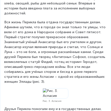
хлеба, овощей, рыбы для небольшой семьи. Впервые в 
истории была введена плата за исполнение выборных 
должностей. 
Вся жизнь Перикла была отдана государственным делам. 
Афиняне шутили, что в городе он знал только те улицы, что 
вели от его дома в Народное собрание и Совет пятисот. 
Первый стратег получил прекрасное образование. 
Знаменитый учёный Анаксагор был его учителем и другом. 
Анаксагор изучал явления природы и считал, что Солнце и 
Луна – это не боги, а огромные раскалённые камни. Среди 
друзей Перикла был творец «Антигоны» Софокл, создатель 
великолепных статуй Фидий, «отец истории» Геродот, 
описавший греко-персидские войны. Все эти люди 
собирались для учёных споров и бесед в доме первого 
стратега и его жены Аспасии – одной из образованнейших 
женщин Эллады (рис. 3).
Рис. 3. Аспасия
Друзья Перикла помогали ему и в государственных делах. 