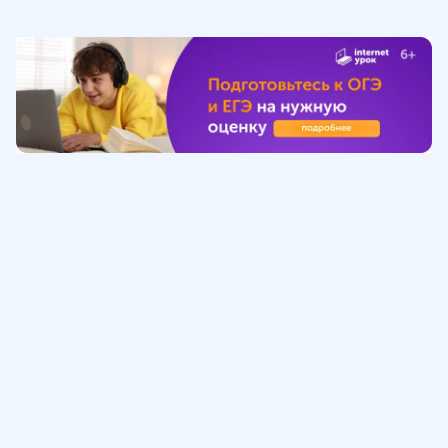
Обучение
ИнтернетУрок
Помощь
© ИнтернетУрок, 2009-
2026
8 (800) 775-41-21
info@interneturok.ru