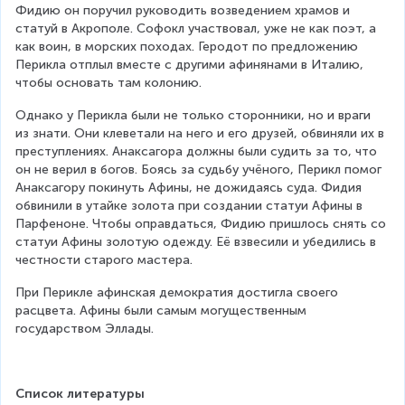
Фидию он поручил руководить возведением храмов и 
статуй в Акрополе. Софокл участвовал, уже не как поэт, а 
как воин, в морских походах. Геродот по предложению 
Перикла отплыл вместе с другими афинянами в Италию, 
чтобы основать там колонию. 
Однако у Перикла были не только сторонники, но и враги 
из знати. Они клеветали на него и его друзей, обвиняли их в 
преступлениях. Анаксагора должны были судить за то, что 
он не верил в богов. Боясь за судьбу учёного, Перикл помог 
Анаксагору покинуть Афины, не дожидаясь суда. Фидия 
обвинили в утайке золота при создании статуи Афины в 
Парфеноне. Чтобы оправдаться, Фидию пришлось снять со 
статуи Афины золотую одежду. Её взвесили и убедились в 
честности старого мастера. 
При Перикле афинская демократия достигла своего 
расцвета. Афины были самым могущественным 
государством Эллады.
Список литературы