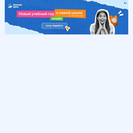
Обучение
ИнтернетУрок
Помощь
© ИнтернетУрок, 2009-
2026
8 (800) 775-41-21
info@interneturok.ru
101 000, г. Москва а/я 711 ООО «ИНТЕРДА»