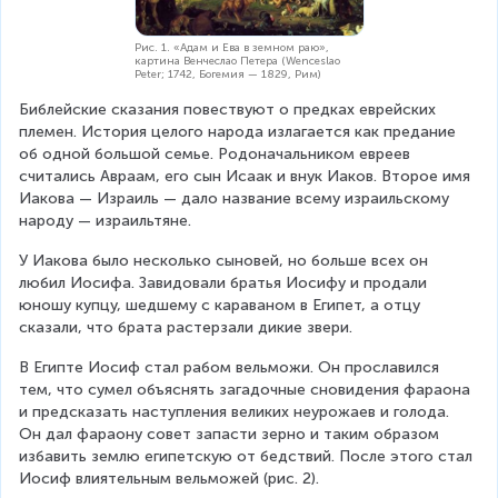
Рис. 1. «Адам и Ева в земном раю»,
картина Венчеслао Петера (Wenceslao
Peter; 1742, Богемия — 1829, Рим)
Библейские сказания повествуют о предках еврейских 
племен. История целого народа излагается как предание 
об одной большой семье. Родоначальником евреев 
считались Авраам, его сын Исаак и внук Иаков. Второе имя 
Иакова — Израиль — дало название всему израильскому 
народу — израильтяне.
У Иакова было несколько сыновей, но больше всех он 
любил Иосифа. Завидовали братья Иосифу и продали 
юношу купцу, шедшему с караваном в Египет, а отцу 
сказали, что брата растерзали дикие звери.             
В Египте Иосиф стал рабом вельможи. Он прославился 
тем, что сумел объяснять загадочные сновидения фараона 
и предсказать наступления великих неурожаев и голода. 
Он дал фараону совет запасти зерно и таким образом 
избавить землю египетскую от бедствий. После этого стал 
Иосиф влиятельным вельможей (рис. 2).