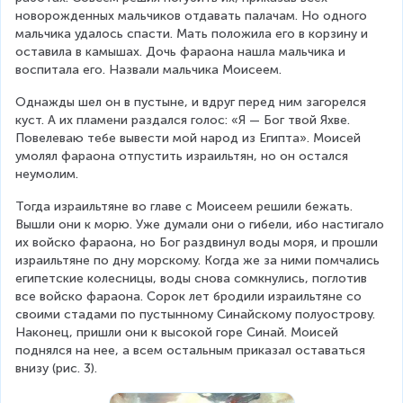
новорожденных мальчиков отдавать палачам. Но одного 
мальчика удалось спасти. Мать положила его в корзину и 
оставила в камышах. Дочь фараона нашла мальчика и 
воспитала его. Назвали мальчика Моисеем.
Однажды шел он в пустыне, и вдруг перед ним загорелся 
куст. А их пламени раздался голос: «Я — Бог твой Яхве. 
Повелеваю тебе вывести мой народ из Египта». Моисей 
умолял фараона отпустить израильтян, но он остался 
неумолим.
Тогда израильтяне во главе с Моисеем решили бежать. 
Вышли они к морю. Уже думали они о гибели, ибо настигало 
их войско фараона, но Бог раздвинул воды моря, и прошли 
израильтяне по дну морскому. Когда же за ними помчались 
египетские колесницы, воды снова сомкнулись, поглотив 
все войско фараона. Сорок лет бродили израильтяне со 
своими стадами по пустынному Синайскому полуострову. 
Наконец, пришли они к высокой горе Синай. Моисей 
поднялся на нее, а всем остальным приказал оставаться 
внизу (рис. 3).