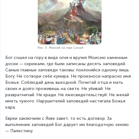
Рис. 3. Моисей на горе Синай
Бог сошел на гору в виде огня и вручил Моисею каменные 
доски — скрижали, где были записаны десять заповедей. 
Самые главные заповеди таковы: поклоняйся одному лишь 
Богу. Не сотвори себе кумира. Не произноси напрасно имя 
Божье. Соблюдай день выходной. Почитай отца и мать 
своих и долго проживешь на свете. Не убивай. Не 
развратничай. Не кради. Не лжесвидетельствуй. Не желай 
иметь чужого. Нарушителей заповедей настигала Божья 
кара.
Евреи заключили с Яхве завет, то есть договор. За 
выполнение заповедей Бог дарует им благодатную землю 
— Палестину.