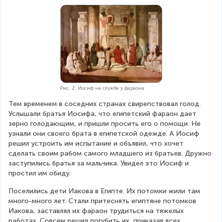
Рис. 2. Иосиф на службе у фараона
Тем временем в соседних странах свирепствовал голод. 
Услышали братья Иосифа, что египетский фараон дает 
зерно голодающим, и пришли просить его о помощи. Не 
узнали они своего брата в египетской одежде. А Иосиф 
решил устроить им испытание и объявил, что хочет 
сделать своим рабом самого младшего из братьев. Дружно 
заступились братья за мальчика. Увидел это Иосиф и 
простил им обиду.
Поселились дети Иакова в Египте. Их потомки жили там 
много-много лет. Стали притеснять египтяне потомков 
Иакова, заставлял их фараон трудиться на тяжелых 
работах. Совсем решил погубить их, приказав всех 