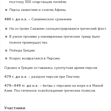
поэтому 300 спартанцев погибли.
Персы захватили и сожгли Афины.
480 г. до н.э.
 – Саламинское сражение.
На острове Саламин сконцентрировался греческий флот.
В узком проливе у маневренных греческих триер было 
полное преимущество.
Победа Греции.
Ксеркс возвратился в Персию.
Однако в Греции оставалась сухопутная армия персов.
479 г. до н.э.
 – разгром персов при Платеях.
479–449 гг. до н.э.
 – битвы с персами на море и в Малой 
Азии. Постепенное освобождение греческих полисов.
Участники