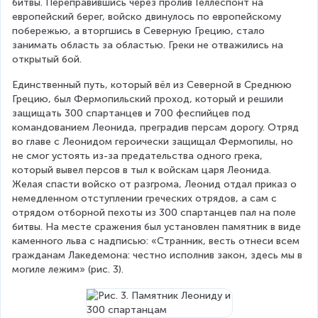
битвы. Переправившись через пролив Геллеспонт на 
европейский берег, войско двинулось по европейскому 
побережью, а вторгшись в Северную Грецию, стало 
занимать область за областью. Греки не отважились на 
открытый бой.
Единственный путь, который вёл из Северной в Среднюю 
Грецию, был Фермопильский проход, который и решили 
защищать 300 спартанцев и 700 феспийцев под 
командованием Леонида, преградив персам дорогу. Отряд 
во главе с Леонидом героически защищал Фермопилы, но 
не смог устоять из-за предательства одного грека, 
который вывел персов в тыл к войскам царя Леонида. 
Желая спасти войско от разгрома, Леонид отдал приказ о 
немедленном отступлении греческих отрядов, а сам с 
отрядом отборной пехоты из 300 спартанцев пал на поле 
битвы. На месте сражения был установлен памятник в виде 
каменного льва с надписью: «Странник, весть отнеси всем 
гражданам Лакедемона: честно исполнив закон, здесь мы в 
могиле лежим» (рис. 3).