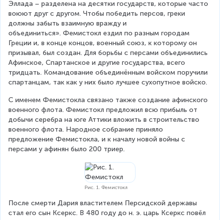
Эллада – разделена на десятки государств, которые часто 
воюют друг с другом. Чтобы победить персов, греки 
должны забыть взаимную вражду и 
объединиться». Фемистокл ездил по разным городам 
Греции и, в конце концов, военный союз, к которому он 
призывал, был создан. Для борьбы с персами объединились 
Афинское, Спартанское и другие государства, всего 
тридцать. Командование объединённым войском поручили 
спартанцам, так как у них было лучшее сухопутное войско. 
С именем Фемистокла связано также создание афинского 
военного флота. Фемистокл предложил всю прибыль от 
добычи серебра на юге Аттики вложить в строительство 
военного флота. Народное собрание приняло 
предложение Фемистокла, и к началу новой войны с 
персами у афинян было 200 триер.
Рис. 1. Фемистокл
После смерти Дария властителем Персидской державы 
стал его сын Ксеркс. В 480 году до н. э. царь Ксеркс повёл 