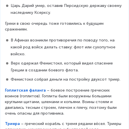
Царь Дарий умер, оставив Персидскую державу своему 
наследнику Ксерксу.
Греки в свою очередь тоже готовились к будущим 
сражениям.
В Афинах возникли противоречия по поводу того, на 
какой род войск делать ставку: флот или сухопутное 
войско.
Верх одержал Фемистокл, который видел спасение 
Греции в создании боевого флота.
Фемистокл собрал деньги на постройку двухсот триер.
Гоплитская фаланга
 – боевое построение греческих в
оинов (гоплитов). Гоплиты были вооружены большими к
руглыми щитами, шлемами и копьями. Воины стояли и д
вигались тесным строем, плечом к плечу, поэтому были о
чень опасны для противника.
Триера
 – греческий корабль с тремя рядами вёсел. Триеры о