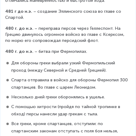
тличались маневренностью и быстротой хода.
481 г до н.э.
 – создание Эллинского союза во главе со 
Спартой.
480 г. до н.э.
 – переправа персов через Геллеспонт. На 
Грецию двинулось огромное войско во главе с Ксерксом, 
по морю его сопровождал персидский флот.
480 г. до н.э.
 – битва при Фермопилах.
Для обороны греки выбрали узкий Фермопильский 
проход (между Северной и Средней Грецией).
Спарта отправила в войско для обороны Фермопил 300 
спартанцев. Во главе с царем Леонидом.
Несколько дней греки оборонялись в ущелье.
С помощью хитрости (пройдя по тайной тропинке в 
обход) персы нанесли удар грекам с тыла.
Все греки, кроме спартанцев, отступили: по 
спартанским законам отступать с поля боя нельзя, 