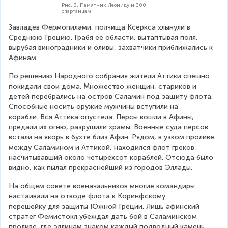
Рис. 3. Памятник Леониду и 300
спартанцам
Завладев Фермопилами, полчища Ксеркса хлынули в 
Среднюю Грецию. Грабя её области, вытаптывая поля, 
вырубая виноградники и оливы, захватчики приближались к 
Афинам. 
По решению Народного собрания жители Аттики спешно 
покидали свои дома. Множество женщин, стариков и 
детей перебрались на остров Саламин под защиту флота. 
Способные носить оружие мужчины вступили на 
корабли. Вся Аттика опустела. Персы вошли в Афины, 
предали их огню, разрушили храмы. Военные суда персов 
встали на якорь в бухте близ Афин. Рядом, в узком проливе 
между Саламином и Аттикой, находился флот греков, 
насчитывавший около четырёхсот кораблей. Отсюда было 
видно, как пылал прекраснейший из городов Эллады. 
На общем совете военачальников многие командиры 
настаивали на отводе флота к Коринфскому 
перешейку для защиты Южной Греции. Лишь афинский 
стратег Фемистокл убеждал дать бой в Саламинском 
проливе, где эллинам знаком каждый подводный камень, 