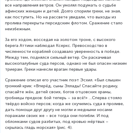
все направления ветров. Он умолял подумать о судьбе 
афинских женщин и детей. Долго спорили греки, не зная, 
как поступить. Но на рассвете увидали, что выходы из 
пролива перекрыты персидским флотом. Сражение стало 
неизбежным. 
За его ходом, восседая на золотом троне, с высокого 
берега Аттики наблюдал Ксеркс. Превосходство в 
численности кораблей создавало уверенность в победе. 
Между тем, поднялся сильный ветер. Он раскачивал 
высокопалубные суда персов, однако не был опасен низким 
триерам. Греки нанесли врагам первые удары. 
Сражение описал его участник поэт Эсхил. «Был слышен 
громкий крик: «Вперёд, сыны Эллады! Спасайте родину, 
спасайте жён, детей своих, богов отцовских храмы, 
гробницы предков: бой теперь – за всё!» …Сперва стояло 
твёрдо войско персов; когда же скучились суда в проливе, 
дать помощи друг другу не могли и медными носами 
поражали своих же – все тогда они погибли. И под 
обломками судов разбитых, под кровью мёртвых – 
скрылась гладь морская» (рис. 4). 