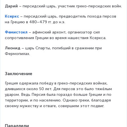
Дарий
 – персидский царь, участник греко-персидских войн.
Ксеркс
 – персидский царь, предводитель похода персов н
а Грецию в 480–479 гг. до н.э.
Фемистокл
 – афинский архонт, организатор сил с
опротивления Греции во время нашествия Ксеркса.
Леонид
 – царь Спарты, погибший в сражении при 
Фермопилах.
Заключение
Греция одержала победу в греко-персидских войнах, 
длившихся около 50 лет. Для персов это было тяжёлым 
ударом. Ведь Персия была гораздо больше Греции и по 
территории, и по населению. Однако греки, благодаря 
своему мужеству и отваге, совершили этот подвиг.
Параллели