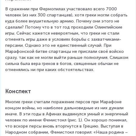
В сражении при Фермопилах участвовало всего 7000 
человек (из них 300 спартанцев), хотя греки могли собрать 
куда более внушительную армию. Почему они этого не 
сделали? Потому что в тот год проходили Олимпийские 
игры. Сейчас кажется невероятным, что греки не стали 
отменять игры даже в условиях борьбы с захватчиками-
персами. Однако это не единственный случай. При 
Марафонской битве спартанцы не прислали своё войско 
сразу, так как не могли выйти раньше полнолуния. Слишком 
сильна была вера греков в богов, священные обычаи не 
отменялись ни при каких обстоятельствах.
Конспект
Многие греки считали поражение персов при Марафоне 
концом войны, но наиболее дальновидные из них думали 
иначе. В эти годы в Афинах выдвинулся умный и энергичный 
человек по имени Фемистокл (рис. 1). Он хорошо понимал, 
что вскоре персы вновь вторгнутся в Грецию. Выступая в 
Народном собрании, Фемистокл говорил: «Наша родина – 