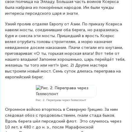
свои полчища на Элладу. Большая часть воинов Ксеркса 
была набрана из покорённых народов. Им были чужды 
интересы персидского царя и знати. 
Узкий пролив отделял Европу от Азии. По приказу Ксеркса 
навели мосты, соединившие оба берега, но разразилась 
буря и снесла эти мосты. Пришедший в ярость Ксеркс 
велел отрубить головы строителям, а морю назначил 
невиданное доселе наказание. Плачи стегали его кнутами, 
приговаривая: «О ты, горькая морская влага! Вот тебе от 
нашего владыки! Запомни хорошенько, царь перейдёт тебя, 
желаешь ты того или нет!» (рис. 2) Другие мастера 
выстроили новый мост. Семь суток длилась переправа на 
европейский берег. 
Рис. 2. Переправа через Геллеспонт
Огромное войско вторглось в Северную Грецию. За ним 
следовал обоз с продовольствием, гнали стада быков. 
Вдоль берега шёл персидский флот.  Это случилось через 
10 лет, в 480 г. до н. э., после Марафонской 