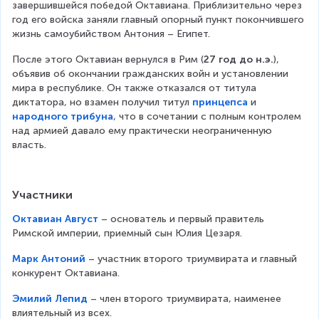
завершившейся победой Октавиана. Приблизительно через 
год его войска заняли главный опорный пункт покончившего 
жизнь самоубийством Антония – Египет.
После этого Октавиан вернулся в Рим (
27 год до н.э.
), 
объявив об окончании гражданских войн и установлении 
мира в республике. Он также отказался от титула 
диктатора, но взамен получил титул 
принцепса
 и 
народного трибуна
, что в сочетании с полным контролем 
над армией давало ему практически неограниченную 
власть.
Участники
Октавиан Август
 – основатель и первый правитель Р
имской империи, приемный сын Юлия Цезаря.
Марк Антоний
 – участник второго триумвирата и главный к
онкурент Октавиана.
Эмилий Лепид
 – член второго триумвирата, наименее в
лиятельный из всех.