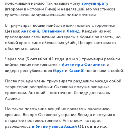
положивший начало так называемому 
триумвирату
(второму в истории Рима) и наделявший его участников 
практически неограниченными полномочиями.
В триумвират вошли наиболее влиятельные сторонники 
Цезаря: 
Антоний
, 
Октавиан
 и 
Лепид
. Каждый из них 
преследовал свои личные интересы в борьбе за власть, но 
общий враг в лице сбежавших убийц Цезаря заставил их 
объединить силы.
Через год (
3 октября 42 года до н.э.
) триумвиры разбили 
войска своих противников в 
битве при Филиппах
, а 
лидеры республиканцев (
Брут
 и 
Кассий
) покончили с собой.
После победы члены триумвирата разделили между собой 
территории республики: Октавиан получил западные 
провинции, Антоний – восточные, Лепиду досталась 
Африка.
Но такое положение вещей не привело к окончанию 
кризиса. Вскоре Октавиан устранил Лепида и вступил в 
открытое противостояние с Антонием, которое 
разрешилось 
в битве у мыса Акций
 (
31 год до н.э.
), 