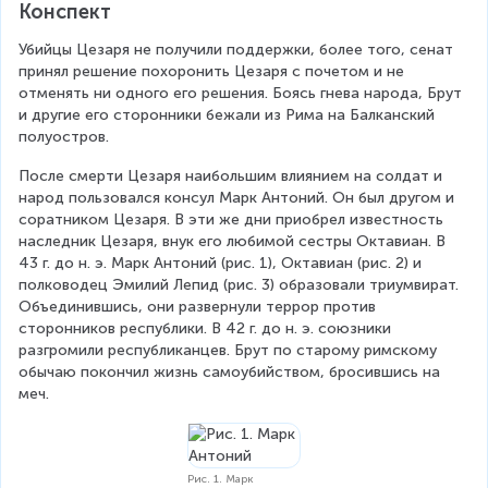
Конспект
Убийцы Цезаря не получили поддержки, более того, сенат 
принял решение похоронить Цезаря с почетом и не 
отменять ни одного его решения. Боясь гнева народа, Брут 
и другие его сторонники бежали из Рима на Балканский 
полуостров.
После смерти Цезаря наибольшим влиянием на солдат и 
народ пользовался консул Марк Антоний. Он был другом и 
соратником Цезаря. В эти же дни приобрел известность 
наследник Цезаря, внук его любимой сестры Октавиан. В 
43 г. до н. э. Марк Антоний (рис. 1), Октавиан (рис. 2) и 
полководец Эмилий Лепид (рис. 3) образовали триумвират. 
Объединившись, они развернули террор против 
сторонников республики. В 42 г. до н. э. союзники 
разгромили республиканцев. Брут по старому римскому 
обычаю покончил жизнь самоубийством, бросившись на 
меч.
Рис. 1. Марк