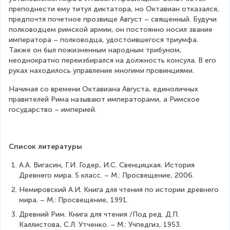
преподнести ему титул диктатора, но Октавиан отказался, 
предпочтя почетное прозвище Август – священный. Будучи 
полководцем римской армии, он постоянно носил звание 
императора – полководца, удостоившегося триумфа. 
Также он был пожизненным народным трибуном, 
неоднократно переизбирался на должность консула. В его 
руках находилось управление многими провинциями.
Начиная со времени Октавиана Августа, единоличных 
правителей Рима называют императорами, а Римское 
государство – империей.
Список литературы
А.А. Вигасин, Г.И. Годер, И.С. Свенцицкая. История 
Древнего мира. 5 класс. – М.: Просвещение, 2006.
Немировский А.И. Книга для чтения по истории древнего 
мира. – М.: Просвещение, 1991.
Древний Рим. Книга для чтения /Под ред. Д.П. 
Каллистова, С.Л. Утченко. – М.: Учпедгиз, 1953.