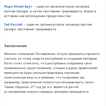
Марк Юний Брут
 – один из организаторов заговора п
ротив Цезаря, а затем противник триумвирата, вошел в и
сторию как воплощение предательства.
Гай Кассий
 – один из организаторов заговора против Ц
езаря, противник триумвирата.
Заключение
Именно получение Октавианом титула принцепса принято 
считать за точку смерти республики и создания империи. 
Хотя стоит отметить, что республика сохранила свое 
номинальное существование, отныне в руках правителей-
принцепсов была сконцентрирована огромная 
политическая власть и влияние, что позволяло им, 
например, практически полностью игнорировать сенат. 
Таким образом, 27 год до н.э. является датой 
установления нового порядка, империи-принципата.