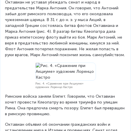
Октавиан не уставал убеждать сенат и народ в 
предательстве Марка Антония. Он говорил, что Антоний 
забыл долг римского полководца, что его околдовала 
чужеземная царица. В 31 г. до н. э. у мыса Акций, в 
западной Греции состоялась битва флотов Октавиана и 
Марка Антония (рис. 4). В разгар битвы Клеопатра дала 
приказ египетскому флоту выйти из боя. Марк Антоний, не 
веря в предательство любимой женщины, кинулся за ней. 
Флот Антония потерпел поражение. Не желая попасть в 
руки врагов, Марк Антоний покончил жизнь самоубийством.
Рис. 4. «Сражение при Акциуме»
художник Лоренцо Кастро
Римские войска заняли Египет. Говорили, что Октавиан 
хочет провести Клеопатру во время триумфа по улицам 
Рима. Она предпочла смерть позору. Египет был превращен 
в римскую провинцию.
Октавиан объявил об окончании гражданских войн и 
установлении мира в Италии и провинциях. Сенат хотел 