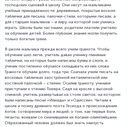
господских сыновей в школу. Они несут за мальчиками 
учебные принадлежности: деревянные, покрытые воском 
таблички для письма, палочки-стили, которыми писали, а 
для старших мальчиков – и лиру, на которой они учились 
играть. Школы были частными, родители платили учителю 
за обучение детей. Более глубокие знания могли получить 
только богатые греки.
В школе мальчика прежде всего учили грамоте. Чтобы 
обучение шло легче, учитель давал ученику глиняные 
таблички, на которых были написаны буквы и слоги, и 
ученик постепенно обучался складывать из них слова. 
Грамоте обучали долго, года три. Сначала учили писать на 
восковых табличках заострённой металлической или 
костяной палочкой – стилем. Осилив грамоту, ученики 
приступали к чтению Гомера. Сидя на кресле с высокой 
спинкой, учитель развертывал на столе свиток, на котором 
были написаны песни «Илиады» и «Одиссеи». Читали в 
школе и поэму древнего поэта Гесиода о происхождении 
богов, сотворении мира и людей, о том, как первые боги, 
гиганты, воевали со сменившими их богами-олимпийцами. 
Образованный человек должен был знать наизусть 