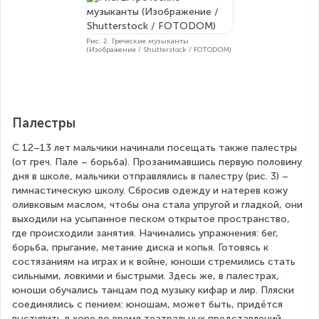
Рис. 2. Греческие музыканты
(Изображение / Shutterstock / FOTODOM)
Палестры
С 12–13 лет мальчики начинали посещать также палестры 
(от греч. Пале – борьба). Прозанимавшись первую половину 
дня в школе, мальчики отправлялись в палестру (рис. 3) – 
гимнастическую школу. Сбросив одежду и натерев кожу 
оливковым маслом, чтобы она стала упругой и гладкой, они 
выходили на усыпанное песком открытое пространство, 
где происходили занятия. Начинались упражнения: бег, 
борьба, прыгание, метание диска и копья. Готовясь к 
состязаниям на играх и к войне, юноши стремились стать 
сильными, ловкими и быстрыми. Здесь же, в палестрах, 
юноши обучались танцам под музыку кифар и лир. Пляски 
соединялись с пением: юношам, может быть, придётся 
выступить в хоре во время театральных представлений, 