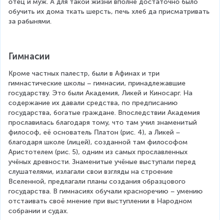
отец и муж. А для такой жизни вполне достаточно было 
обучить их дома ткать шерсть, печь хлеб да присматривать 
за рабынями.
Гимнасии
Кроме частных палестр, были в Афинах и три 
гимнастические школы – гимнасии, принадлежавшие 
государству. Это были Академия, Ликей и Киносарг. На 
содержание их давали средства, по предписанию 
государства, богатые граждане. Впоследствии Академия 
прославилась благодаря тому, что там учил знаменитый 
философ, её основатель Платон (рис. 4), а Ликей – 
благодаря школе (лицей), созданной там философом 
Аристотелем (рис. 5), одним из самых прославленных 
учёных древности. Знаменитые учёные выступали перед 
слушателями, излагали свои взгляды на строение 
Вселенной, предлагали планы создания образцового 
государства. В гимнасиях обучали красноречию – умению 
отстаивать своё мнение при выступлении в Народном 
собрании и судах.