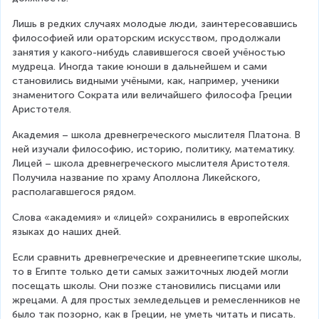
Лишь в редких случаях молодые люди, заинтересовавшись 
философией или ораторским искусством, продолжали 
занятия у какого-нибудь славившегося своей учёностью 
мудреца. Иногда такие юноши в дальнейшем и сами 
становились видными учёными, как, например, ученики 
знаменитого Сократа или величайшего философа Греции 
Аристотеля.
Академия – школа древнегреческого мыслителя Платона. В 
ней изучали философию, историю, политику, математику.
Лицей – школа древнегреческого мыслителя Аристотеля. 
Получила название по храму Аполлона Ликейского, 
располагавшегося рядом.
Слова «академия» и «лицей» сохранились в европейских 
языках до наших дней.
Если сравнить древнегреческие и древнеегипетские школы, 
то в Египте только дети самых зажиточных людей могли 
посещать школы. Они позже становились писцами или 
жрецами. А для простых земледельцев и ремесленников не 
было так позорно, как в Греции, не уметь читать и писать.