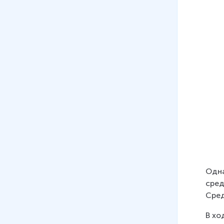
08
.
Ярослав Мудрый и расцвет
Киевского государства
9 мин
09
.
Владимир Мономах
18 мин
10
.
Культура Киевской Руси.
Архитектура и искусство
15 мин
11
.
Культура Киевской Руси
16 мин
12
.
Великий Новгород XII-XIII
Одна
вв.
сред
13 мин
Сред
13
.
Владимиро-Суздальское
В хо