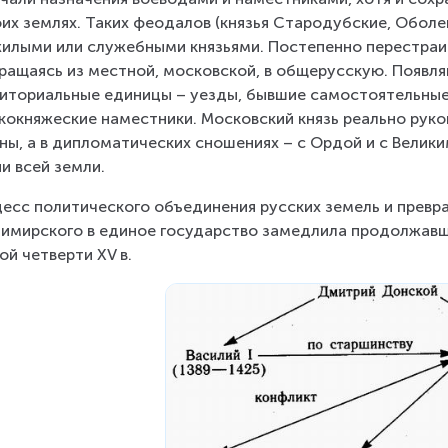
оих землях. Таких феодалов (князья Стародубские, Оболе
илыми или служебными князьями. Постепенно перестраив
ращаясь из местной, московской, в общерусскую. Появл
иториальные единицы – уезды, бывшие самостоятельные
кокняжеские наместники. Московский князь реально рук
ны, а в дипломатических сношениях – с Ордой и с Велик
и всей земли.
есс политического объединения русских земель и превр
имирского в единое государство замедлила продолжавша
ой четверти XV в.