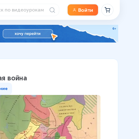
Войти
ая война
ние