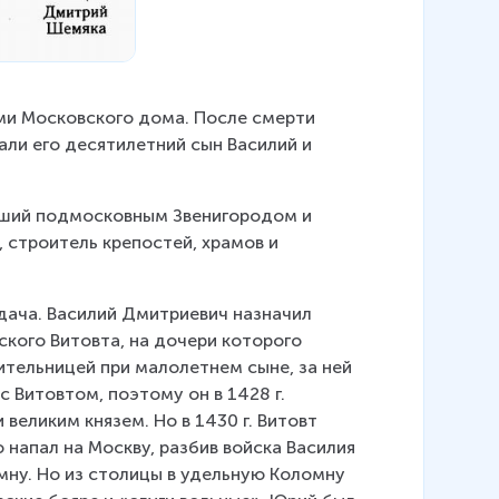
ми Московского дома. После смерти 
али его десятилетний сын Василий и 
вший подмосковным Звенигородом и 
 строитель крепостей, храмов и 
дача. Василий Дмитриевич назначил 
кого Витовта, на дочери которого 
тельницей при малолетнем сыне, за ней 
 Витовтом, поэтому он в 1428 г. 
великим князем. Но в 1430 г. Витовт 
о напал на Москву, разбив войска Василия 
омну. Но из столицы в удельную Коломну 