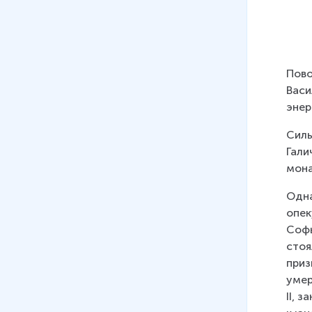
23
.
Дмитрий Донской
18 мин
24
.
Большая феодальная
война
Пово
15 мин
Васи
энер
25
.
Правление Ивана III.
Внутренняя политика
Силы
15 мин
Гали
мона
26
.
Правление Ивана III.
Внешняя политика
Одна
12 мин
опек
Софь
27
.
Конец Золотой Орды и её
стоя
преемники
приз
15 мин
умер
II, 
28
.
Культура Московской Руси