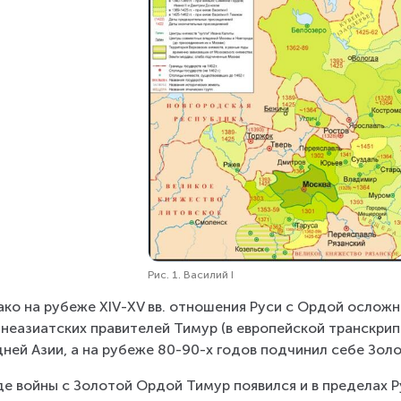
Рис. 1. Василий I
ко на рубеже XIV-XV вв. отношения Руси с Ордой осложнили
неазиатских правителей Тимур (в европейской транскрип
ней Азии, а на рубеже 80-90-х годов подчинил себе Зол
де войны с Золотой Ордой Тимур появился и в пределах Рус