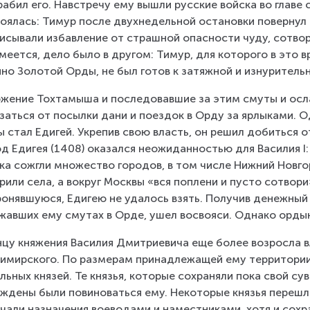
рабил его. Навстречу ему вышли русские войска во главе с
оялась: Тимур после двухнедельной остановки повернул 
исывали избавление от страшной опасности чуду, сотво
меется, дело было в другом: Тимур, для которого в это 
но Золотой Орды, не был готов к затяжной и изнуритель
жение Тохтамыша и последовавшие за этим смуты и осл
заться от посылки дани и поездок в Орду за ярлыками. Од
 стал Едигей. Укрепив свою власть, он решил добиться о
д Едигея (1408) оказался неожиданностью для Василия I:
ка сожгли множество городов, в том числе Нижний Новго
рили села, а вокруг Москвы «вся поплени и пусто сотвори
онявшуюся, Едигею не удалось взять. Получив денежный в
жавших ему смутах в Орде, ушел восвояси. Однако ордын
нцу княжения Василия Дмитриевича еще более возросла в
имирского. По размерам принадлежащей ему территории
льных князей. Те князья, которые сохраняли пока свой су
ждены были повиноваться ему. Некоторые князья перешли
чали назначения воеводами и наместниками, хотя и сохр