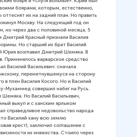
ские бояре и «слуги вольные». Юрий был 
своими боярами, которым, естественно, 
оттеснят их на задний план. Но править 
окинул Москву. На следующий год он 
м, но через два с половиной месяца, 5 
и Дмитрий Красный признали Василия 
поримы. Но старший их брат Василий 
й Юрия возглавил Дмитрий Шемяка. В 
в. Применялось варварское средство 
ал Василий Васильевич: сначала 
ожскому, переметнувшемуся на сторону 
 в плен Василия Косого. Но и Василий 
Улу-Мухаммед совершил набег на Русь. 
л Шемяка. Но Василий Васильевич, 
ный выкуп и с ханским ярлыком 
вал справедливое недовольство народа 
то Василий хану всю землю 
овав крест), заключил соглашение с 
висимости их княжества. Стоило через 