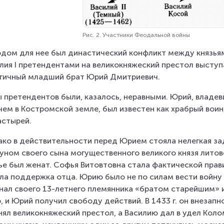
Рис. 2. Участники Феодальной войны
дом для нее был династический конфликт между князья
лия I претендентами на великокняжеский престол выступ
гичный младший брат Юрий Дмитриевич.
 претендентов были, казалось, неравными. Юрий, владе
чем в Костромской земле, был известен как храбрый воин,
стырей.
ко в действительности перед Юрием стояла нелегкая за
уном своего сына могущественного великого князя литовс
е был женат. Софья Витовтовна стала фактической прави
ла поддержка отца. Юрию было не по силам вести войну с
нал своего 13-летнего племянника «братом старейшим» и 
, и Юрий получил свободу действий. В 1433 г. он внезапн
занял великокняжеский престол, а Василию дал в удел Кол