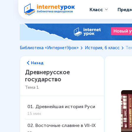
Класс
Пред
Библиотека «ИнтернетУрок»
История, 6 класс
Те
Назад
Древнерусское
государство
Тема
1
01
.
Древнейшая история Руси
15 мин
02
.
Восточные славяне в VII-IX