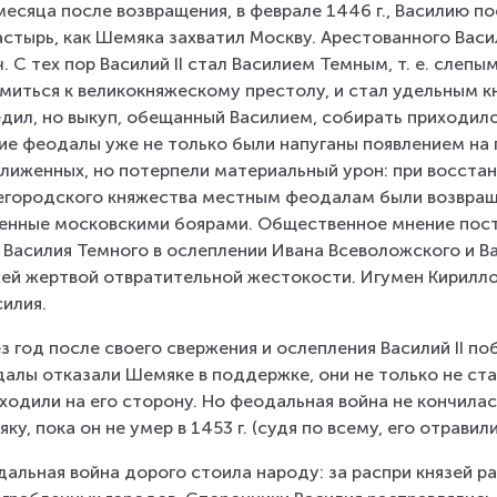
месяца после возвращения, в феврале 1446 г., Василию п
стырь, как Шемяка захватил Москву. Арестованного Васил
ч. С тех пор Василий II стал Василием Темным, т. е. слепы
миться к великокняжескому престолу, и стал удельным кн
дил, но выкуп, обещанный Василием, собирать приходил
ие феодалы уже не только были напуганы появлением на
лиженных, но потерпели материальный урон: при восста
городского княжества местным феодалам были возвраще
енные московскими боярами. Общественное мнение пост
 Василия Темного в ослеплении Ивана Всеволожского и Ва
ей жертвой отвратительной жестокости. Игумен Кирилло
силия.
з год после своего свержения и ослепления Василий II п
алы отказали Шемяке в поддержке, они не только не стал
ходили на его сторону. Но феодальная война не кончилас
ку, пока он не умер в 1453 г. (судя по всему, его отравили
альная война дорого стоила народу: за распри князей 