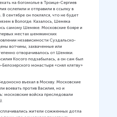
оехать на богомолье в Троице-Сергиев 
ия ослепили и отправили в ссылку в 
м. В сентябре он поклялся, что не будет 
язем в Вологде. Казалось, Шемяка 
ось самому Шемяке. Московские бояре и 
 первых местах шемякинских 
новлении независимости Суздальско-
ны вотчины, захваченные или 
епенно отворачивалось от Шемяки. 
силия Косого подзабылась, а он сам был 
-Белозерского монастыря «снял клятву» 
обедоносно въехал в Москву. Московские 
и воевать против Василия, но и 
ь: московские войска преследовали 
).
расплачивались жители сожженных дотла 