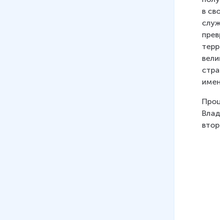
завоеваний
в св
15 мин
служ
прев
19
.
Александр Невский и
терр
экспансия западных
вели
государств на территории
стра
Руси
имен
15 мин
Проц
20
.
Культура Руси XIII - XIV вв.
Влад
16 мин
втор
21
.
Великое княжество
Литовское
14 мин
22
.
Возвышение Москвы. Иван
Калита
17 мин