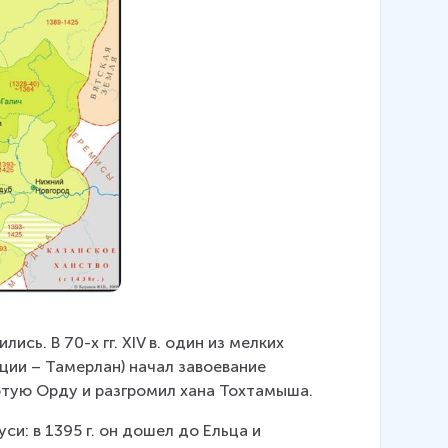
сь. В 70-х гг. XIV в. один из мелких 
ции – Тамерлан) начал завоевание 
отую Орду и разгромил хана Тохтамыша.
и: в 1395 г. он дошел до Ельца и 