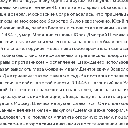
ому князю-неудачнику один за другим потянулись москов
ьным князем в течение 40 лет и за это время обзавелся 
ше доверял. Московские бояре опасались, что пришельцы 
опоры на московское боярство было невозможно. Юрий п
бновил войну, разбил Василия и снова стал великим князе
 1434 г., умер. Младшие сыновья Юрия Дмитрий Шемяка 
льевича великим князем: его права на престол были неос
й не сложил оружия. Через некоторое время клан сынове
 войны было много неожиданных и трагических поворото
равы с противником – ослепление. Дважды его использов
азал выколоть глаза боярину Ивану Дмитриевичу Всевол
 Дмитриевича; затем такая же судьба постигла попавшего
льевич не избежал этой участи. В 1445 г. казанский хан 
лий II потерпел поражение и попал в плен, власть захвати
ер закулисных комбинаций, обещал хану выплатить огром
улся в Москву. Шемяка не думал сдаваться. Он использо
анным великим князем выкупом (Шемяка даже говорил, ч
целовал», т. е. поклялся уплатить огромную сумму, поцел
альско-нижегородскими князьями о восстановлении неза