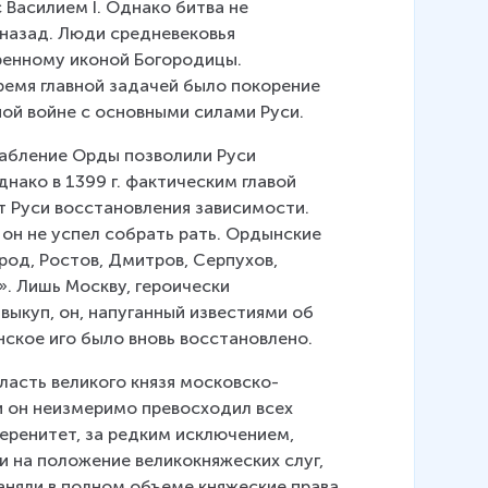
 Василием I. Однако битва не 
назад. Люди средневековья 
ренному иконой Богородицы. 
время главной задачей было покорение 
ной войне с основными силами Руси.
абление Орды позволили Руси 
нако в 1399 г. фактическим главой 
т Руси восстановления зависимости. 
 он не успел собрать рать. Ордынские 
род, Ростов, Дмитров, Серпухов, 
». Лишь Москву, героически 
ыкуп, он, напуганный известиями об 
ское иго было вновь восстановлено.
ласть великого князя московско-
 он неизмеримо превосходил всех 
веренитет, за редким исключением, 
 на положение великокняжеских слуг, 
аняли в полном объеме княжеские права 