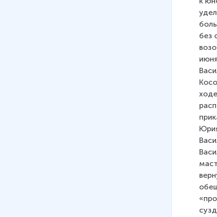
к юн
10 мин
удел
29
.
Культура Московской Руси.
боль
Развитие живописи и
без 
архитектуры
возо
11 мин
июня
Васи
30
.
От Киева до Москвы.
Косо
Становление русского
ходе
государства в X–XVI веках
расп
14 мин
прик
Юрия
31
.
Московское государство в
Васи
XV–XVI веках
Васи
13 мин
маст
32
.
Золотая Орда
верн
16 мин
обещ
«про
сузд