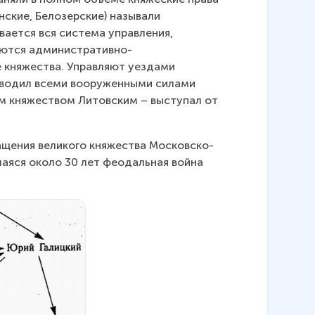
нские, Белозерские) называли 
ается вся система управления, 
яются административно-
 княжества. Управляют уездами 
оводил всеми вооруженными силами 
им княжеством Литовским – выступал от 
ащения великого княжества Московско-
яся около 30 лет феодальная война 