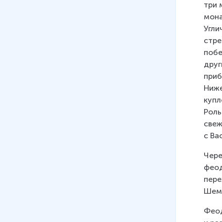
три 
мона
Угли
стре
побе
друг
приб
Ниже
купл
Роль
свеж
с Ва
Чере
феод
пере
Шемя
Феод