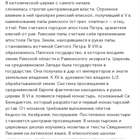
В католической церкви с самого начала 
сложилась строгая централизация власти. Огромное 
влияние в ней приобрел римский епископ, получивший в V в. 
наименование папы римского (от греч. «паппас» – отец, 
отче). Рим считался городом апостола Петра, хранителя 
ключей от рая. Римские папы считали себя преемниками 
апостола Петра. Земли, находившиеся в руках папы, 
становились вотчиной Святого Петра. В VIII в. 
образовалось Папское государство, в которое входили 
земли Римской области и Равеннского экзархата. Церковь 
на средневековом Западе была государством в 
государстве. Она получала в дар от императоров и знати 
земельные владения. К XV в. духовенство владело 1/3 
обрабатываемой земли. Система просвещения в 
средневековой Европе фактически находилась в руках 
церкви. В VI в. появился первый монастырь, основанный Св. 
Бенедиктом, который разработал и первый монастырский 
устав. От монахов требовали выполнение обетов 
бедности, безбрачия, послушания. Постепенно монастыри 
становятся центрами просвещения. В монастырских и 
церковных школах изучались молитвы и тексты Священного 
Писания на латинском языке. В епископских школах 