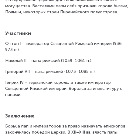
могущества. Вассалами папы себя признали короли Англии, 
Польши, некоторых стран Пиренейского полуострова.
Участники
Оттон I – император Священной Римской империи (936–
973 гг.).
Николай II – папа римский (1059–1061 гг.).
Григорий VII – папа римский (1073–1085 гг.).
Генрих IV – германский король, а также император 
Священной Римской империи, боролся за инвеституру с 
папами.
Заключение
Борьба пап и императоров за право назначать епископов 
закончилась победой церкви. В XII–XIII вв. власть папы 