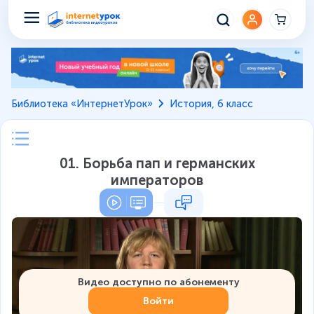
Библиотека «ИнтернетУрок»
История, 6 класс
01. Борьба пап и германских
императоров
Видео доступно по абонементу
Войти