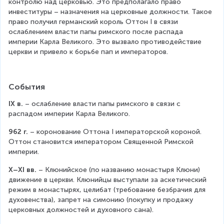
контролю над церковью. Это предполагало право 
инвеституры – назначения на церковные должности. Такое 
право получил германский король Оттон I в связи 
ослаблением власти папы римского после распада 
империи Карла Великого. Это вызвало противодействие 
церкви и привело к борьбе пап и императоров.
События
IX в.
 – ослабление власти папы римского в связи с 
распадом империи Карла Великого.
962 г.
 – коронование Оттона I императорской короной. 
Оттон становится императором Священной Римской 
империи.
X–XI вв.
 – Клюнийское (по названию монастыря Клюни) 
движение в церкви. Клюнийцы выступали за аскетический 
режим в монастырях, целибат (требование безбрачия для 
духовенства), запрет на симонию (покупку и продажу 
церковных должностей и духовного сана).