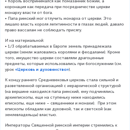
• Король воспринимался как помазанник божий, а 
коронация как передача при посредничестве церкви 
монарху власти от бога.
• Папа римский мог отлучить монарха от церкви. Это 
лишало власть короля легитимности в глазах людей, давало 
право вассалам не соблюдать присягу.
И на материальной:
• 1/3 обрабатываемых в Европе земель принадлежала 
церкви (земли жаловались королями и феодалами). Кроме 
того, имущество церкви составляли драгоценные 
предметы, которые использовались при богослужении (см. 
урок 
«Церковь и духовенство»
).
К концу раннего Средневековья церковь стала сильной и 
разветвленной организацией с иерархической структурой 
(на вершине находился папа римский, ему подчинялись 
архиепископы, еще на ступеньку ниже находились 
епископы, еще ниже – священники и монахи).  При этом 
епископы обладали как духовной, так и светской (как 
землевладельцы) властью.
Императоры Священной римской империи стремились к 