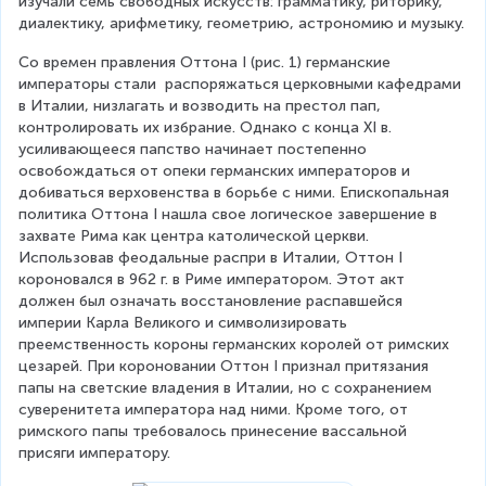
изучали семь свободных искусств: грамматику, риторику, 
диалектику, арифметику, геометрию, астрономию и музыку.
Со времен правления Оттона I (рис. 1) германские 
императоры стали  распоряжаться церковными кафедрами 
в Италии, низлагать и возводить на престол пап, 
контролировать их избрание. Однако с конца XI в. 
усиливающееся папство начинает постепенно 
освобождаться от опеки германских императоров и 
добиваться верховенства в борьбе с ними. Епископальная 
политика Оттона I нашла свое логическое завершение в 
захвате Рима как центра католической церкви. 
Использовав феодальные распри в Италии, Оттон I 
короновался в 962 г. в Риме императором. Этот акт 
должен был означать восстановление распавшейся 
империи Карла Великого и символизировать 
преемственность короны германских королей от римских 
цезарей. При короновании Оттон I признал притязания 
папы на светские владения в Италии, но с сохранением 
суверенитета императора над ними. Кроме того, от 
римского папы требовалось принесение вассальной 
присяги императору.