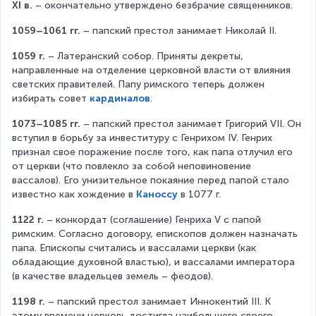
XI в.
 – окончательно утверждено безбрачие священников.
1059–1061 гг.
 – папский престол занимает Николай II.
1059 г.
 – Латеранский собор. Приняты декреты, 
направленные на отделение церковной власти от влияния 
светских правителей. Папу римского теперь должен 
избирать совет 
кардиналов
.
1073–1085 гг.
 – папский престол занимает Григорий VII. Он 
вступил в борьбу за инвеституру с Генрихом IV. Генрих 
признал свое поражение после того, как папа отлучил его 
от церкви (что повлекло за собой неповиновение 
вассалов). Его унизительное покаяние перед папой стало 
известно как хождение в 
Каноссу
 в 1077 г.
1122 г.
 – конкордат (соглашение) Генриха V с папой 
римским. Согласно договору, епископов должен назначать 
папа. Епископы считались и вассалами церкви (как 
обладающие духовной властью), и вассалами императора 
(в качестве владельцев земель – феодов).
1198 г.
 – папский престол занимает Иннокентий III. К 
этому времени церковь достигла наибольшего своего 