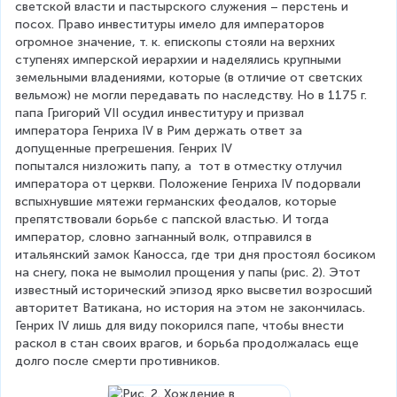
светской власти и пастырского служения – перстень и 
посох. Право инвеституры имело для императоров 
огромное значение, т. к. епископы стояли на верхних 
ступенях имперской иерархии и наделялись крупными 
земельными владениями, которые (в отличие от светских 
вельмож) не могли передавать по наследству. Но в 1175 г. 
папа Григорий VII осудил инвеституру и призвал 
императора Генриха IV в Рим держать ответ за 
допущенные прегрешения. Генрих IV 
попытался низложить папу, а  тот в отместку отлучил 
императора от церкви. Положение Генриха IV подорвали 
вспыхнувшие мятежи германских феодалов, которые 
препятствовали борьбе с папской властью. И тогда 
император, словно загнанный волк, отправился в 
итальянский замок Каносса, где три дня простоял босиком 
на снегу, пока не вымолил прощения у папы (рис. 2). Этот 
известный исторический эпизод ярко высветил возросший 
авторитет Ватикана, но история на этом не закончилась. 
Генрих IV лишь для виду покорился папе, чтобы внести 
раскол в стан своих врагов, и борьба продолжалась еще 
долго после смерти противников.