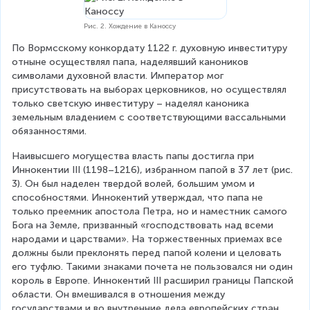
Рис. 2. Хождение в Каноссу
По Вормсскому конкордату 1122 г. духовную инвеституру 
отныне осуществлял папа, наделявший каноников 
символами духовной власти. Император мог 
присутствовать на выборах церковников, но осуществлял 
только светскую инвеституру – наделял каноника 
земельным владением с соответствующими вассальными 
обязанностями.
Наивысшего могущества власть папы дос­тигла при 
Иннокентии III (1198–1216), из­бранном папой в 37 лет (рис. 
3). Он был наделен твер­дой волей, большим умом и 
способностями. Иннокентий утверждал, что папа не 
только преемник апостола Петра, но и наместник са­мого 
Бога на Земле, призванный «господство­вать над всеми 
народами и царствами». На тор­жественных приемах все 
должны были прекло­нять перед папой колени и целовать 
его туфлю. Такими знаками почета не пользовался ни один 
король в Европе. Иннокентий III расширил границы Папской 
области. Он вмешивался в отношения между 
государствами и во внутренние дела европей­ских стран. 