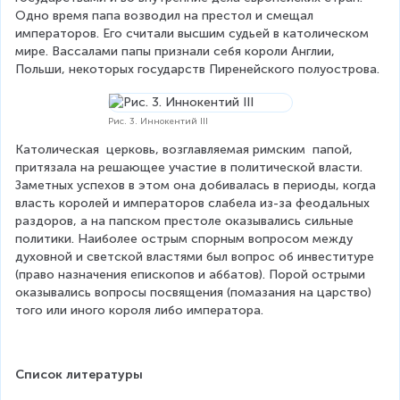
Одно время папа возводил на пре­стол и смещал 
императоров. Его считали выс­шим судьей в католическом 
мире. Вассалами папы признали себя короли Англии, 
Польши, некоторых государств Пиренейского полуост­рова.
Рис. 3. Иннокентий III
Католическая  церковь, возглавляемая римским  папой, 
притязала на решающее участие в политической власти. 
Заметных успехов в этом она добивалась в периоды, когда 
власть королей и императоров слабела из-за феодальных 
раздоров, а на папском престоле оказывались сильные 
политики. Наиболее острым спорным вопросом между 
духовной и светской властями был вопрос об инвеституре 
(право назначения епископов и аббатов). Порой острыми 
оказывались вопросы посвящения (помазания на царство) 
того или иного короля либо императора.
Список литературы