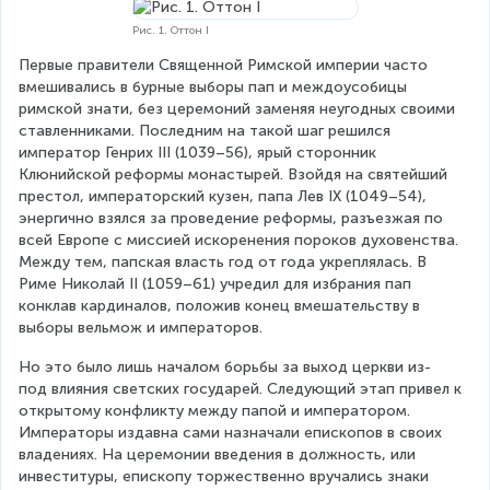
Рис. 1. Оттон I
Первые правители Священной Римской империи часто 
вмешивались в бурные выборы пап и междоусобицы 
римской знати, без церемоний заменяя неугодных своими 
ставленниками. Последним на такой шаг решился 
император Генрих III (1039–56), ярый сторонник 
Клюнийской реформы монастырей. Взойдя на святейший 
престол, императорский кузен, папа Лев IX (1049–54), 
энергично взялся за проведение реформы, разъезжая по 
всей Европе с миссией искоренения пороков духовенства. 
Между тем, папская власть год от года укреплялась. В 
Риме Николай II (1059–61) учредил для избрания пап 
конклав кардиналов, положив конец вмешательству в 
выборы вельмож и императоров.
Но это было лишь началом борьбы за выход церкви из-
под влияния светских государей. Следующий этап привел к 
открытому конфликту между папой и императором. 
Императоры издавна сами назначали епископов в своих 
владениях. На церемонии введения в должность, или 
инвеституры, епископу торжественно вручались знаки 