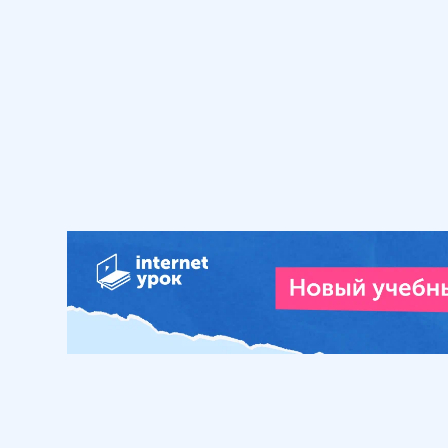
завоеваний
15 мин
19
.
Александр Невский и
экспансия западных
государств на территории
Руси
15 мин
20
.
Культура Руси XIII - XIV вв.
16 мин
21
.
Великое княжество
Литовское
14 мин
22
.
Возвышение Москвы. Иван
Калита
17 мин