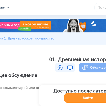
мет
ма 1. Древнерусское государство
01. Древнейшая истор
Обсужде
ее обсуждение
Доступно после авто
Войти