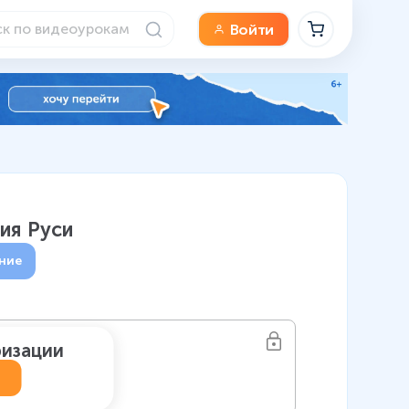
Войти
ия Руси
ние
ризации