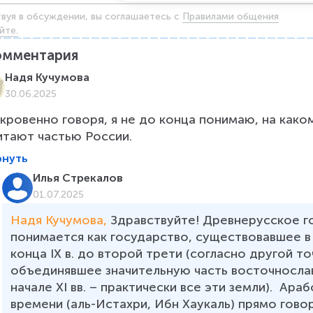
твуя в обсуждении, вы соглашаетесь c
Правилами общения
йте.
омментария
Надя Кучумова
30.06.2025
кровенно говоря, я не до конца понимаю, на како
итают частью России.
рнуть
Илья Стрекалов
01.07.2025
Надя Кучумова, 
Здравствуйте! Древнерусское г
понимается как государство, существовавшее в 
конца IX в. до второй трети (согласно другой точ
объединявшее значительную часть восточнославя
начале XI вв. – практически все эти земли).  Ар
времени (аль-Истахри, Ибн Хаукаль) прямо говоря