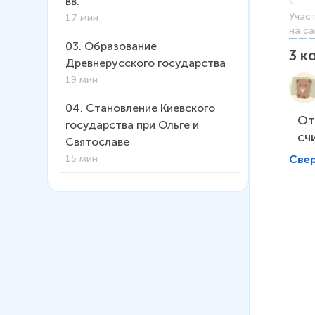
вв.
Учас
17 мин
на са
03
.
Образование
3
к
Древнерусского государства
19 мин
04
.
Становление Киевского
От
государства при Ольге и
сч
Святославе
Све
15 мин
05
.
Владимир Святой
11 мин
06
.
Введение христианства на
Руси (Калинин А. В.)
14 мин
07
.
Крещение Руси (Юдин А. В.)
11 мин