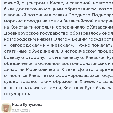
южной, с центром в Киеве, и северной, новгоро
была достаточно мощным образованием, которо
и военный потенциал славян Среднего Поднепро
морские походы на земли Византийской империи 
на Константинополь) и соперничало с Хазарским
Древнерусское государство образовалось около
новгородским князем Олегом Вещим государств,
«Новгородским» и «Киевским». Нужно понимать, 
статичные объединения. В историческом процес
большую сторону, так и в меньшую. Киевская Ру
объединения в основном восточнославянских и 
династии Рюриковичей в IX веке. До этого време
относится Киев, чётко сформировавшихся госуд
существовало. Таким образом, в IX веке, когда 
властью различные земли, Киевская Русь была ч
государства.  
Надя Кучумова
03.07.2025