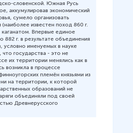
дско-словенской. Южная Русь 
е, аккумулировав экономический 
вья, сумело организовать 
(наиболее известен поход 860 г. 
 каганатом. Впервые единое 
 882 г. в результате объединения 
 условно именуемых в науке 
что государства - это не 
се их территории менялись как в 
сь возникла в процессе 
финноугорских племён князьями из 
ни на территории, к которой 
арственных образований не 
варяги объединяли под своей 
астью Древнерусского 