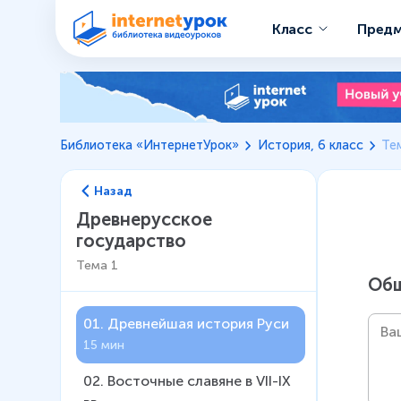
Класс
Пред
Библиотека «ИнтернетУрок»
История, 6 класс
Те
Назад
Древнерусское
государство
Тема
1
Общ
01
.
Древнейшая история Руси
15 мин
02
.
Восточные славяне в VII-IX