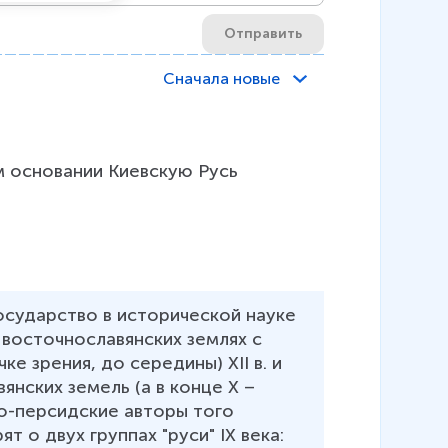
Отправить
Сначала новые
м основании Киевскую Русь 
осударство в исторической науке 
восточнославянских землях с 
ке зрения, до середины) XII в. и 
нских земель (а в конце X – 
або-персидские авторы того 
т о двух группах "руси" IX века: 