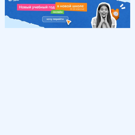
Обучение
ИнтернетУрок
Помощь
© ИнтернетУрок, 2009-
2026
8 (800) 775-41-21
info@interneturok.ru
101 000, г. Москва а/я 711 ООО «ИНТЕРДА»
Соглашение о пользовании сайтом