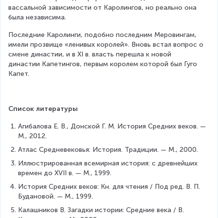
вассальной зависимости от Каролингов, но реально она 
была независима.
Последние Каролинги, подобно последним Меровингам, 
имели прозвище «ленивых королей». Вновь встал вопрос о 
смене династии, и в XI в. власть перешла к новой 
династии Капетингов, первым королем которой был Гуго 
Капет.
Список литературы
Агибалова Е. В., Донской Г. М. История Средних веков. — 
М., 2012.
Атлас Средневековья: История. Традиции. — М., 2000.
Иллюстрированная всемирная история: с древнейших 
времен до XVII в. — М., 1999.
История Средних веков: Кн. для чтения / Под ред. В. П. 
Будановой. — М., 1999.
Калашников В. Загадки истории: Средние века / В. 