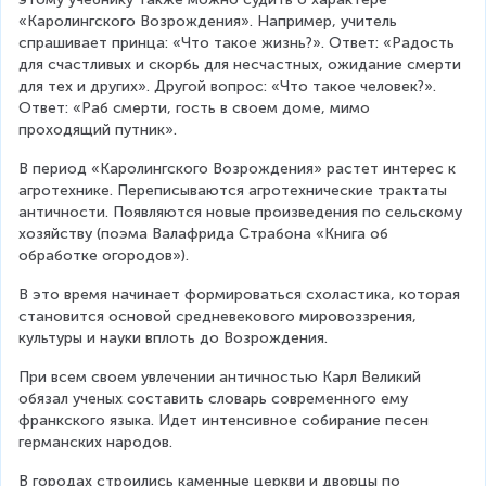
«Каролингского Возрождения». Например, учитель 
спрашивает принца: «Что такое жизнь?». Ответ: «Радость 
для счастливых и скорбь для несчастных, ожидание смерти 
для тех и других». Другой вопрос: «Что такое человек?». 
Ответ: «Раб смерти, гость в своем доме, мимо 
проходящий путник».
В период «Каролингского Возрождения» растет интерес к 
агротехнике. Переписываются агротехнические трактаты 
античности. Появляются новые произведения по сельскому 
хозяйству (поэма Валафрида Страбона «Книга об 
обработке огородов»).
В это время начинает формироваться схоластика, которая 
становится основой средневекового мировоззрения, 
культуры и науки вплоть до Возрождения.
При всем своем увлечении античностью Карл Великий 
обязал ученых составить словарь современного ему 
франкского языка. Идет интенсивное собирание песен 
германских народов.
В городах строились каменные церкви и дворцы по 