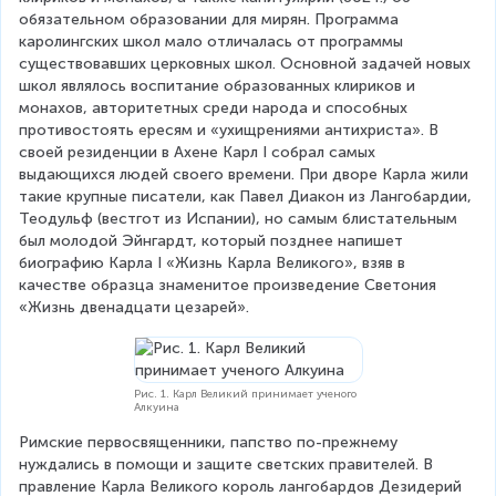
обязательном образовании для мирян. Программа 
каролингских школ мало отличалась от программы 
существовавших церковных школ. Основной задачей новых 
школ являлось воспитание образованных клириков и 
монахов, авторитетных среди народа и способных 
противостоять ересям и «ухищрениями антихриста». В 
своей резиденции в Ахене Карл I собрал самых 
выдающихся людей своего времени. При дворе Карла жили 
такие крупные писатели, как Павел Диакон из Лангобардии, 
Теодульф (вестгот из Испании), но самым блистательным 
был молодой Эйнгардт, который позднее напишет 
биографию Карла I «Жизнь Карла Великого», взяв в 
качестве образца знаменитое произведение Светония 
«Жизнь двенадцати цезарей».
Рис. 1. Карл Великий принимает ученого
Алкуина
Римские первосвященники, папство по-прежнему 
нуждались в помощи и защите светских правителей. В 
правление Карла Великого король лангобардов Дезидерий 