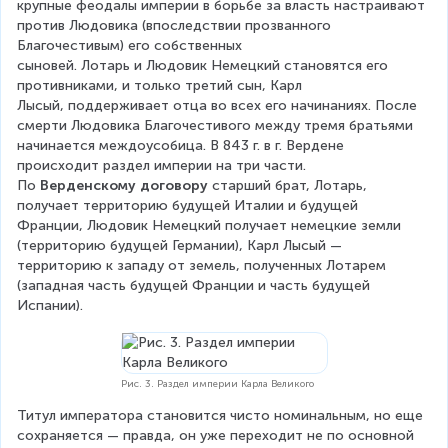
крупные феодалы империи в борьбе за власть настраивают 
против Людовика (впоследствии прозванного 
Благочестивым) его собственных 
сыновей. Лотарь и Людовик Немецкий становятся его 
противниками, и только третий сын, Карл 
Лысый, поддерживает отца во всех его начинаниях. После 
смерти Людовика Благочестивого между тремя братьями 
начинается междоусобица. В 843 г. в г. Вердене 
происходит раздел империи на три части. 
По 
Верденскому договору
 старший брат, Лотарь, 
получает территорию будущей Италии и будущей 
Франции, Людовик Немецкий получает немецкие земли 
(территорию будущей Германии), Карл Лысый — 
территорию к западу от земель, полученных Лотарем 
(западная часть будущей Франции и часть будущей 
Испании).
Рис. 3. Раздел империи Карла Великого
Титул императора становится чисто номинальным, но еще 
сохраняется — правда, он уже переходит не по основной 