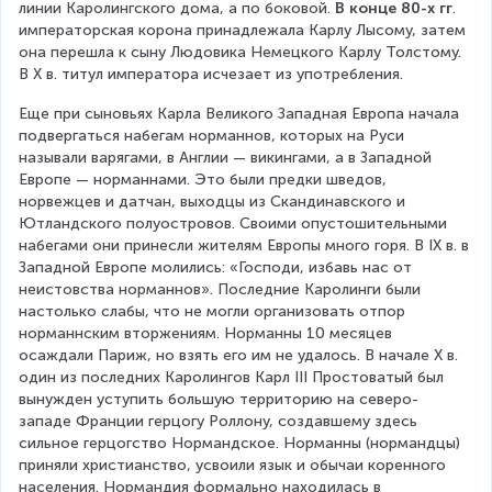
линии Каролингского дома, а по боковой. 
В конце 80-х гг
. 
императорская корона принадлежала Карлу Лысому, затем 
она перешла к сыну Людовика Немецкого Карлу Толстому. 
В X в. титул императора исчезает из употребления.
Еще при сыновьях Карла Великого Западная Европа начала 
подвергаться набегам норманнов, которых на Руси 
называли варягами, в Англии — викингами, а в Западной 
Европе — норманнами. Это были предки шведов, 
норвежцев и датчан, выходцы из Скандинавского и 
Ютландского полуостровов. Своими опустошительными 
набегами они принесли жителям Европы много горя. В IX в. в 
Западной Европе молились: «Господи, избавь нас от 
неистовства норманнов». Последние Каролинги были 
настолько слабы, что не могли организовать отпор 
норманнским вторжениям. Норманны 10 месяцев 
осаждали Париж, но взять его им не удалось. В начале X в. 
один из последних Каролингов Карл III Простоватый был 
вынужден уступить большую территорию на северо-
западе Франции герцогу Роллону, создавшему здесь 
сильное герцогство Нормандское. Норманны (нормандцы) 
приняли христианство, усвоили язык и обычаи коренного 
населения. Нормандия формально находилась в 