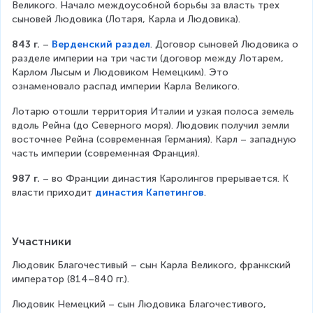
Великого. Начало междоусобной борьбы за власть трех 
сыновей Людовика (Лотаря, Карла и Людовика).
843 г.
 – 
Верденский раздел
. Договор сыновей Людовика о 
разделе империи на три части (договор между Лотарем, 
Карлом Лысым и Людовиком Немецким). Это 
ознаменовало распад империи Карла Великого.
Лотарю отошли территория Италии и узкая полоса земель 
вдоль Рейна (до Северного моря). Людовик получил земли 
восточнее Рейна (современная Германия). Карл – западную 
часть империи (современная Франция).
987 г.
 – во Франции династия Каролингов прерывается. К 
власти приходит 
династия Капетингов
.
Участники
Людовик Благочестивый – сын Карла Великого, франкский 
император (814–840 гг.).
Людовик Немецкий – сын Людовика Благочестивого, 