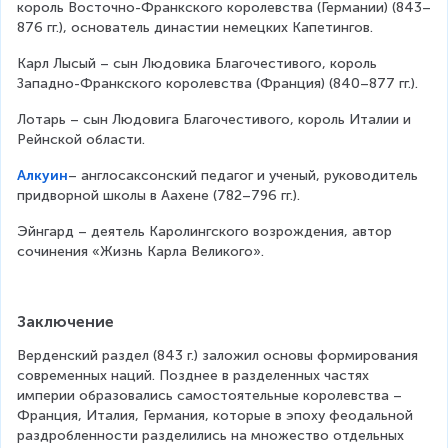
король Восточно-Франкского королевства (Германии) (843–
876 гг.), основатель династии немецких Капетингов.
Карл Лысый – сын Людовика Благочестивого, король 
Западно-Франкского королевства (Франция) (840–877 гг.).
Лотарь – сын Людовига Благочестивого, король Италии и 
Рейнской области.
Алкуин
– англосаксонский педагог и ученый, руководитель 
придворной школы в Аахене (782–796 гг.).
Эйнгард – деятель Каролингского возрождения, автор 
сочинения «Жизнь Карла Великого».
Заключение
Верденский раздел (843 г.) заложил основы формирования 
современных наций. Позднее в разделенных частях 
империи образовались самостоятельные королевства – 
Франция, Италия, Германия, которые в эпоху феодальной 
раздробленности разделились на множество отдельных 