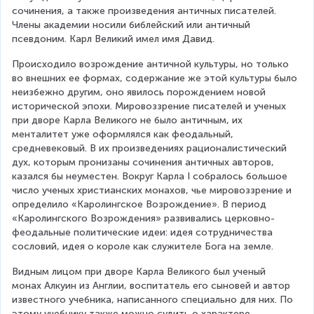
сочинения, а также произведения античных писателей. 
Члены академии носили библейский или античный 
псевдоним. Карл Великий имел имя Давид.
Происходило возрождение античной культуры, но только 
во внешних ее формах, содержание же этой культуры было 
неизбежно другим, оно явилось порождением новой 
исторической эпохи. Мировоззрение писателей и ученых 
при дворе Карла Великого не было античным, их 
менталитет уже оформлялся как феодальный, 
средневековый. В их произведениях рационалистический 
дух, которым пронизаны сочинения античных авторов, 
казался бы неуместен. Вокруг Карла I собралось большое 
число ученых христианских монахов, чье мировоззрение и 
определило «Каролингское Возрождение». В период 
«Каролингского Возрождения» развивались церковно-
феодальные политические идеи: идея сотрудничества 
сословий, идея о короле как служителе Бога на земле.
Видным лицом при дворе Карла Великого был ученый 
монах Алкуин из Англии, воспитатель его сыновей и автор 
известного учебника, написанного специально для них. По 
этому учебнику также можно судить о характере 