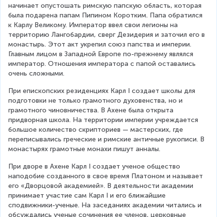
начинает опустошать римскую папскую область, которая 
была подарена папам Пипином Коротким. Папа обратился 
к Карлу Великому. Император ввел свои легионы на 
территорию Лангобардии, сверг Дезидерия и заточил его в 
монастырь. Этот акт укрепил союз папства и империи. 
Главным лицом в Западной Европе по-прежнему являлся 
император. Отношения императора с папой оставались 
очень сложными.
При епископских резиденциях Карл I создает школы для 
подготовки не только грамотного духовенства, но и 
грамотного чиновничества. В Ахене была открыта 
придворная школа. На территории империи учреждается 
большое количество скрипториев — мастерских, где 
переписывались греческие и римские античные рукописи. В 
монастырях грамотные монахи пишут анналы.
При дворе в Ахене Карл I создает ученое общество 
наподобие созданного в свое время Платоном и называет 
его «Дворцовой академией». В деятельности академии 
принимает участие сам Карл I и его ближайшие 
сподвижники-ученые. На заседаниях академии читались и 
обсуждались ученые сочинения ее членов, церковные 