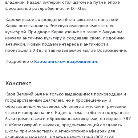
владений. Раздел империи стал шагом на пути к эпохе 
феодальной раздробленности IX–XI вв.
Каролингское возрождение было связано с попыткой 
Карла восстановить Римскую империю вместе с ее 
культурой. При дворе Карла ученые во главе с Алкуином 
изучали античную культуру и создавали свою, подобную 
античной. Новый подъем интереса к античности 
произошел в XII в., в так называемое малое Возрождение.
Подробнее о 
Каролингском возрождении
.
Конспект
Карл Великий был не только выдающимся полководцем и 
государственным деятелем, но и просвещенным и 
образованным человеком. Он знал латинский и греческий 
языки и говорил на них. Радея о том, чтобы его подданные 
были грамотными и образованными людьми, он издал в 787 
г. «Капитулярий о науках», предписывающий создавать 
школы при монастырях и епископских кафедрах для 
клириков и монахов, а также капитулярий (802 г.) об 