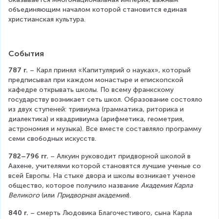
объединяющим началом которой становится единая 
христианская культура.
События
787 г.
 – Карл принял «Капитулярий о науках», который 
предписывал при каждом монастыре и епископской 
кафедре открывать школы. По всему франкскому 
государству возникает сеть школ. Образование состояло 
из двух ступеней: тривиума (грамматика, риторика и 
диалектика) и квадривиума (арифметика, геометрия, 
астрономия и музыка). Все вместе составляло программу 
семи свободных искусств.
782–796 гг.
 – Алкуин руководит придворной школой в 
Аахене, учителями которой становятся лучшие ученые со 
всей Европы. На стыке двора и школы возникает ученое 
общество, которое получило название 
Академия Карла 
Великого
 (или 
Придворная академия
).
840 г.
 – смерть Людовика Благочестивого, сына Карла 