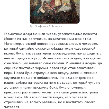
Рис. 3. Афанасий Никитин
Грамотные люди любили читать увлекательные повести. 
Многие из них отличались занимательным сюжетом. 
Например, в одной повести рассказывалось о человеке, 
который случайно оказался обладателем чудотворной 
иконы. Лука, так звали героя произведения, начал ходить с 
ней из города в город. Икона помогала людям, а владелец 
с ее помощью набивал себе карман. И «вышел в люди», да 
еще как: поставил хоромы, завел слуг, стал закатывать 
пиры. Навел Лука страху на всю округу, даже княжеские 
служилые люди его побаивались. Но один хитрец под 
видом забавы натравил на него медведя, который чуть не 
до смерти намял выскочке бока. Лука опомнился, 
прекратил разгульную жизнь, а на свои деньги построил 
монастырь. Из этой повести видно, что писатели 
стремились не только развлечь, но и воспитать своего 
читателя. 