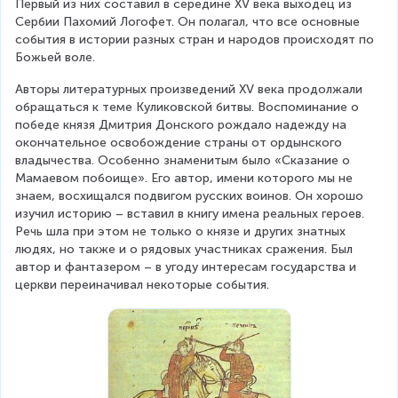
Первый из них составил в середине XV века выходец из 
Сербии Пахомий Логофет. Он полагал, что все основные 
события в истории разных стран и народов происходят по 
Божьей воле. 
Авторы литературных произведений XV века продолжали 
обращаться к теме Куликовской битвы. Воспоминание о 
победе князя Дмитрия Донского рождало надежду на 
окончательное освобождение страны от ордынского 
владычества. Особенно знаменитым было «Сказание о 
Мамаевом побоище». Его автор, имени которого мы не 
знаем, восхищался подвигом русских воинов. Он хорошо 
изучил историю – вставил в книгу имена реальных героев. 
Речь шла при этом не только о князе и других знатных 
людях, но также и о рядовых участниках сражения. Был 
автор и фантазером – в угоду интересам государства и 
церкви переиначивал некоторые события.