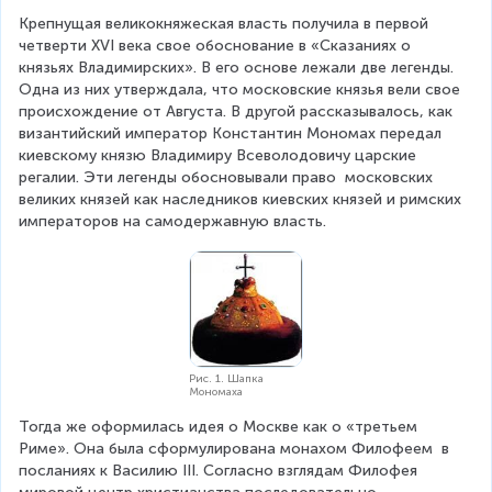
Крепнущая великокняжеская власть получила в первой 
четверти XVI века свое обоснование в «Сказаниях о 
князьях Владимирских». В его основе лежали две легенды. 
Одна из них утверждала, что московские князья вели свое 
происхождение от Августа. В другой рассказывалось, как 
византийский император Константин Мономах передал 
киевскому князю Владимиру Всеволодовичу царские 
регалии. Эти легенды обосновывали право  московских 
великих князей как наследников киевских князей и римских 
императоров на самодержавную власть.
Рис. 1. Шапка
Мономаха
Тогда же оформилась идея о Москве как о «третьем 
Риме». Она была сформулирована монахом Филофеем  в 
посланиях к Василию III. Согласно взглядам Филофея 