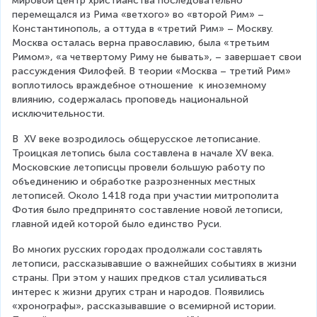
мировой центр христианства последовательно 
перемещался из Рима «ветхого» во «второй Рим» – 
Константинополь, а оттуда в «третий Рим» – Москву. 
Москва осталась верна православию, была «третьим 
Римом», «а четвертому Риму не бывать», – завершает свои 
рассуждения Филофей. В теории «Москва – третий Рим» 
воплотилось враждебное отношение  к иноземному 
влиянию, содержалась проповедь национальной 
исключительности.
В  XV веке возродилось общерусское летописание. 
Троицкая летопись была составлена в начале XV века. 
Московские летописцы провели большую работу по 
объединению и обработке разрозненных местных 
летописей. Около 1418 года при участии митрополита 
Фотия было предпринято составление новой летописи, 
главной идей которой было единство Руси.
Во многих русских городах продолжали составлять 
летописи, рассказывавшие о важнейших событиях в жизни 
страны. При этом у наших предков стал усиливаться 
интерес к жизни других стран и народов. Появились 
«хронографы», рассказывавшие о всемирной истории. 