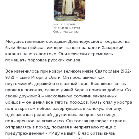
Рис. 2. Сергей
Кириллов. Святая
Ольга. Крещение
Могущественными соседями Древнерусского государства 
были Византийская империя на юго-западе и Хазарский 
каганат на юго-востоке. Они всячески стремились 
помешать торговле русских купцов. 
Все изменилось при новом великом князе Святославе (962-
972) – сыне Игоря и Ольги. Он прославился как 
неутомимый, дерзкий и отважный воин. Всю жизнь князь 
провел в походах, словно дикий барс в поисках добычи. Со 
своей дружиной – несколькими сотнями закаленных 
бойцов – он делил все тяготы походов. Князь спал у костра 
под открытым небом, завернувшись в конскую попону, 
одевался как рядовой дружинник, ел простую пищу – 
поджаренное на углях мясо. Святослав презирал страх и, 
отправляясь в поход, посылал к неприятелю гонца с 
предупреждением - «Иду на вы!». В час битвы князь 