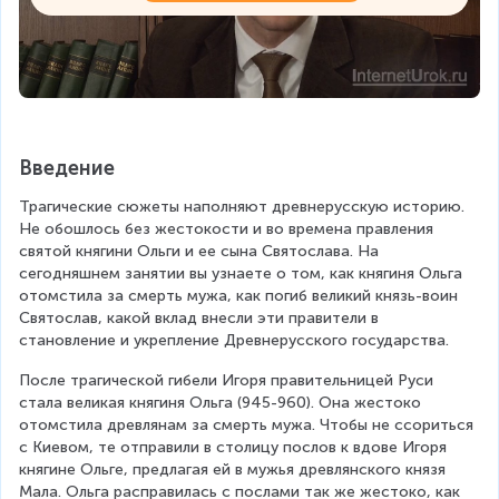
Введение
Трагические сюжеты наполняют древнерусскую историю. 
Не обошлось без жестокости и во времена правления  
святой княгини Ольги и ее сына Святослава. На 
сегодняшнем занятии вы узнаете о том, как княгиня Ольга 
отомстила за смерть мужа, как погиб великий князь-воин 
Святослав, какой вклад внесли эти правители в 
становление и укрепление Древнерусского государства.
После трагической гибели Игоря правительницей Руси 
стала великая княгиня Ольга (945-960). Она жестоко 
отомстила древлянам за смерть мужа. Чтобы не ссориться 
с Киевом, те отправили в столицу послов к вдове Игоря 
княгине Ольге, предлагая ей в мужья древлянского князя 
Мала. Ольга расправилась с послами так же жестоко, как 