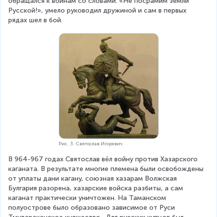
обращался к воинам со словами: «Не посрамим земли 
Русской!», умело руководил дружиной и сам в первых 
рядах шел в бой.
Рис. 3. Святослав Игоревич
В 964-967 годах Святослав вёл войну против Хазарского 
каганата. В результате многие племена были освобождены 
от уплаты дани кагану, союзная хазарам Волжская 
Булгария разорена, хазарские войска разбиты, а сам 
каганат практически уничтожен. На Таманском 
полуострове было образовано зависимое от Руси 