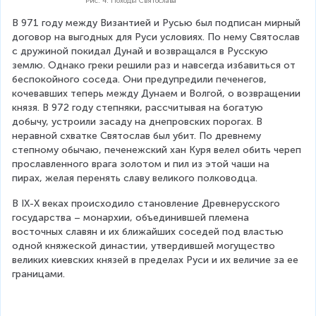
Рис. 4. Походы Святослава
В 971 году между Византией и Русью был подписан мирный 
договор на выгодных для Руси условиях. По нему Святослав 
с дружиной покидал Дунай и возвращался в Русскую 
землю. Однако греки решили раз и навсегда избавиться от 
беспокойного соседа. Они предупредили печенегов, 
кочевавших теперь между Дунаем и Волгой, о возвращении 
князя. В 972 году степняки, рассчитывая на богатую 
добычу, устроили засаду на днепровских порогах. В 
неравной схватке Святослав был убит. По древнему 
степному обычаю, печенежский хан Куря велел обить череп 
прославленного врага золотом и пил из этой чаши на 
пирах, желая перенять славу великого полководца. 
В IX-X веках происходило становление Древнерусского 
государства – монархии, объединившей племена 
восточных славян и их ближайших соседей под властью 
одной княжеской династии, утвердившей могущество 
великих киевских князей в пределах Руси и их величие за ее 
границами. 