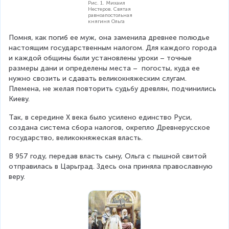
Рис. 1. Михаил
Нестеров. Святая
равноапостольная
княгиня Ольга
Помня, как погиб ее муж, она заменила древнее полюдье 
настоящим государственным налогом. Для каждого города 
и каждой общины были установлены уроки – точные 
размеры дани и определены места –  погосты, куда ее 
нужно свозить и сдавать великокняжеским слугам. 
Племена, не желая повторить судьбу древлян, подчинились 
Киеву. 
Так, в середине X века было усилено единство Руси, 
создана система сбора налогов, окрепло Древнерусское 
государство, великокняжеская власть. 
В 957 году, передав власть сыну, Ольга с пышной свитой 
отправилась в Царьград. Здесь она приняла православную 
веру.