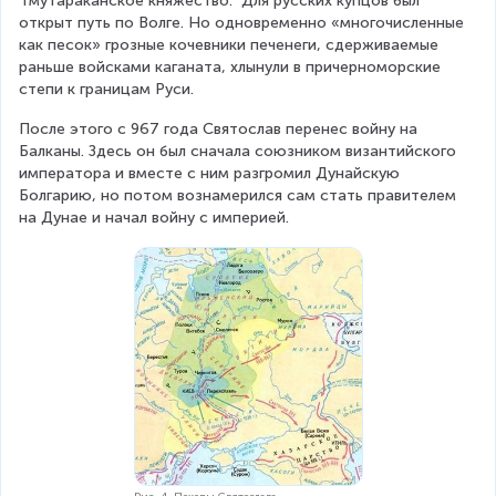
Тмутараканское княжество.  Для русских купцов был 
открыт путь по Волге. Но одновременно «многочисленные 
как песок» грозные кочевники печенеги, сдерживаемые 
раньше войсками каганата, хлынули в причерноморские 
степи к границам Руси. 
После этого с 967 года Святослав перенес войну на 
Балканы. Здесь он был сначала союзником византийского 
императора и вместе с ним разгромил Дунайскую 
Болгарию, но потом вознамерился сам стать правителем 
на Дунае и начал войну с империей.