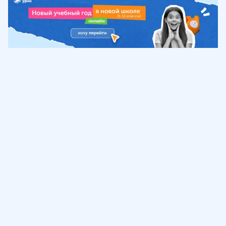
Обучение
ИнтернетУрок
Помощь
© ИнтернетУрок, 2009-
2026
8 (800) 775-41-21
info@interneturok.ru
101 000, г. Москва а/я 711 ООО «ИНТЕРДА»
Соглашение о пользовании сайтом