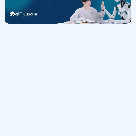
Обучение
ИнтернетУрок
Помощь
© ИнтернетУрок, 2009-
2026
8 (800) 775-41-21
info@interneturok.ru
101 000, г. Москва а/я 711 ООО «ИНТЕРДА»
Соглашение о пользовании сайтом