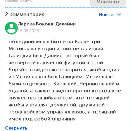
Отправить
общения на сайте.
2
комментария
Новые
Лерика Бокова-Делейни
15.05.2026
объединились в битве на Калке три 
Мстислава и один из них не галицкий. 
Галицкий был Даниил, который был 
четвертой ключевой фигурой в этой 
борьбе. в видео же говорится, якобы один 
из Мстиславов был Галицким. Мстиславы 
были отдельные: Киевский, Черниговский и 
Удалой. а также в видео про новгородское 
княжество ошибка в том, что тысяцкий 
якобы управлял дружиной. дружиной - 
проф войском управлял князь, а тысяцкий 
имел под собой опричину
Свернуть