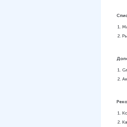
Спис
Ма
Ры
Доп
Gr
А
Рек
К
Ка