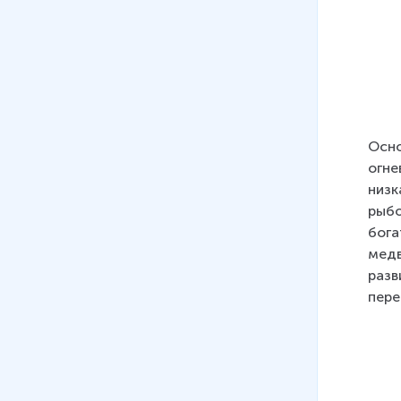
княжество в XII-XIII вв.
13 мин
14
.
Западные и южные земли
Руси в XII-XIII вв.
15 мин
15
.
Эпоха раздробленности на
Осно
Руси
огне
15 мин
низк
рыбо
16
.
Татаро-монгольское
бога
нашествие
медв
18 мин
разв
17
.
Образование монгольского
пере
государства. Первое
столкновение с татарами
28 мин
18
.
Продолжение монгольских