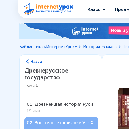
Класс
Пред
Библиотека «ИнтернетУрок»
История, 6 класс
Те
Назад
Древнерусское
государство
Тема
1
01
.
Древнейшая история Руси
15 мин
02
.
Восточные славяне в VII-IX