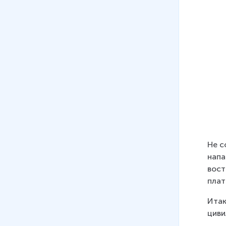
10 мин
29
.
Культура Московской Руси.
Развитие живописи и
архитектуры
11 мин
30
.
От Киева до Москвы.
Становление русского
государства в X–XVI веках
14 мин
31
.
Московское государство в
Не с
XV–XVI веках
напа
13 мин
вост
32
.
Золотая Орда
плат
16 мин
Итак
циви