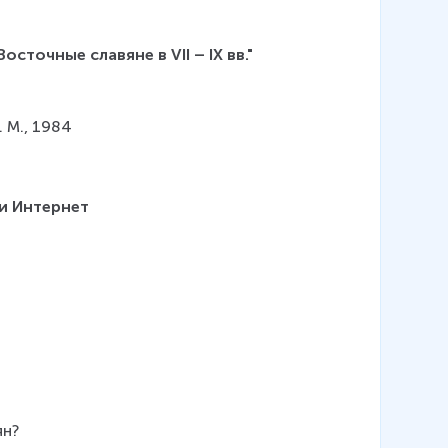
точные славяне в VII – IX вв."
 М., 1984
и Интернет
ян?