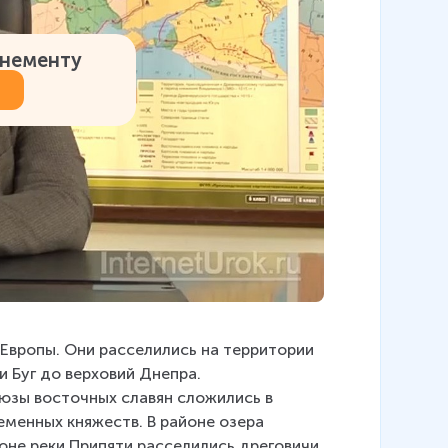
онементу
 Европы. Они расселились на территории 
 Буг до верховий Днепра. 
юзы восточных славян сложились в 
еменных княжеств. В районе озера 
оне реки Припяти расселились дреговичи 