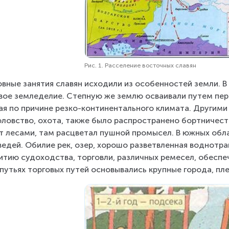
Рис. 1. Расселение восточных славян
вные занятия славян исходили из особенностей земли. В
вое земледелие. Степную же землю осваивали путем пере
ая по причине резко-континентального климата. Другими
ловство, охота, также было распространено бортничест
т лесами, там расцветал пушной промысел. В южных обла
едей. Обилие рек, озер, хорошо разветвленная воднотр
итию судоходства, торговли, различных ремесел, обесп
путьях торговых путей основывались крупные города, пле