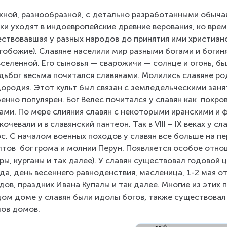
ной, разнообразной, с детально разработанными обычаям
ки уходят в индоевропейские древние верования, ко врем
ствовавшая у разных народов до принятия ими христианс
гобожие). Славяне населили мир разными богами и богиням
вселенной. Его сыновья — сварожичи — солнце и огонь, бы
ьбог весьма почитался славянами. Молились славяне ро
ородия. Этот культ был связан с земледельческими заня
енно популярен. Бог Велес почитался у славян как  покр
ами. По мере слияния славян с некоторыми иранскими и 
кочевали и в славянский пантеон. Так в VIII – IX веках у с
с. С началом военных походов у славян все больше на п
лтов  бог грома и молнии Перун. Появляется особое отн
ры, курганы и так далее). У славян существовал годовой 
да, день весеннего равноденствия, масленица, 1-2 мая о
дов, праздник Ивана Купалы и так далее. Многие из этих 
ом доме у славян были идолы богов, также существовал 
ов домов.