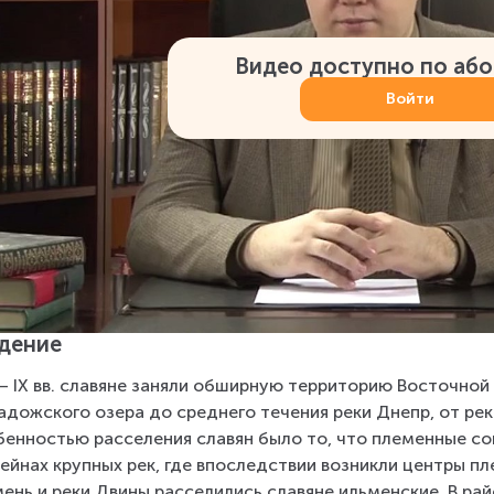
Видео доступно по аб
Войти
дение
I – IX вв. славяне заняли обширную территорию Восточной
адожского озера до среднего течения реки Днепр, от реки
енностью расселения славян было то, что племенные со
ейнах крупных рек, где впоследствии возникли центры пл
ень и реки Двины расселились славяне ильменские. В рай