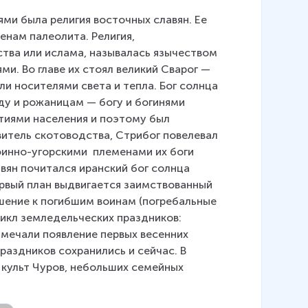
и была религия восточных славян. Ее 
енам палеолита. Религия, 
тва или ислама, называлась язычеством 
и. Во главе их стоял великий Сварог — 
ли носителями света и тепла. Бог солнца 
ду и рожаницам — богу и богинями 
тиями населения и поэтому был 
овитель скотоводства, Стрибог повелевал 
финно-угорскими  племенами их боги 
лавян почитался иранский бог солнца 
ервый план выдвигается заимствованный 
ошение к погибшим воинам (погребальные 
цикл земледельческих праздников: 
тмечали появление первых весенних 
праздников сохранились и сейчас. В 
культ Чуров, небольших семейных 