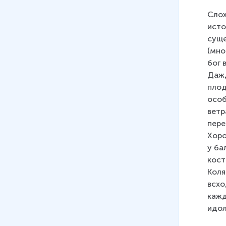
23
.
Дмитрий Донской
Слож
18 мин
исто
24
.
Большая феодальная
суще
война
(мно
15 мин
бог 
Дажд
25
.
Правление Ивана III.
плод
Внутренняя политика
особ
15 мин
ветр
пере
26
.
Правление Ивана III.
Хоро
Внешняя политика
у ба
12 мин
кост
27
.
Конец Золотой Орды и её
Коля
преемники
всхо
15 мин
кажд
идол
28
.
Культура Московской Руси