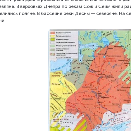
евляне. В верховьях Днепра по рекам Сож и Сейм жили р
елились поляне. В бассейне реки Десны — северяне. На се
чи.