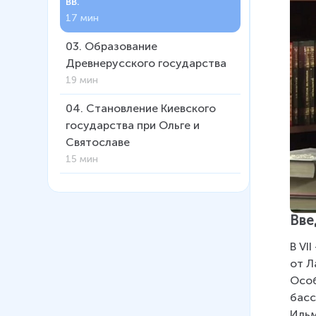
вв.
17 мин
03
.
Образование
Древнерусского государства
19 мин
04
.
Становление Киевского
государства при Ольге и
Святославе
15 мин
05
.
Владимир Святой
11 мин
Вве
06
.
Введение христианства на
В VI
Руси (Калинин А. В.)
от Л
14 мин
Особ
07
.
Крещение Руси (Юдин А. В.)
басс
11 мин
Ильм