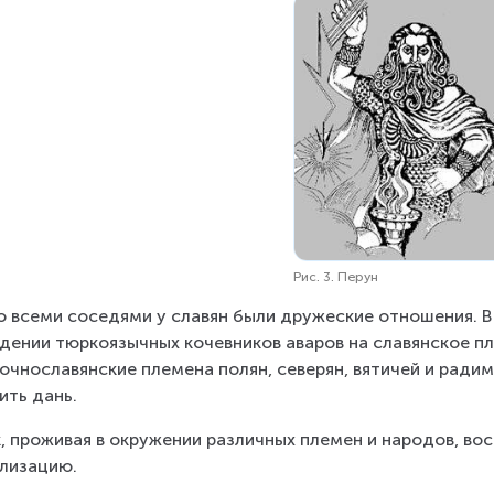
Рис. 3. Перун
о всеми соседями у славян были дружеские отношения. В
дении тюркоязычных кочевников аваров на славянское плем
очнославянские племена полян, северян, вятичей и радим
ить дань.
, проживая в окружении различных племен и народов, в
лизацию.