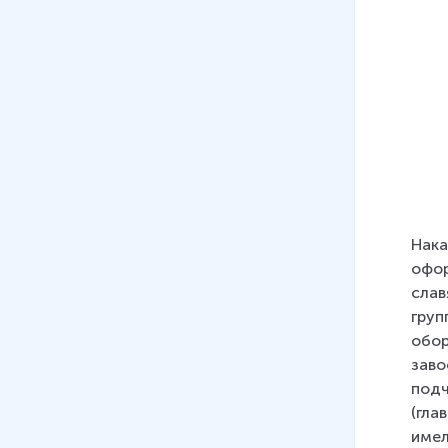
завоеваний
15 мин
19
.
Александр Невский и
экспансия западных
государств на территории
Руси
15 мин
20
.
Культура Руси XIII - XIV вв.
16 мин
Нака
офор
21
.
Великое княжество
слав
Литовское
груп
14 мин
обор
заво
22
.
Возвышение Москвы. Иван
подч
Калита
(гла
17 мин
имел