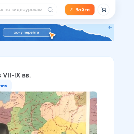
Войти
VII-IX вв.
ние