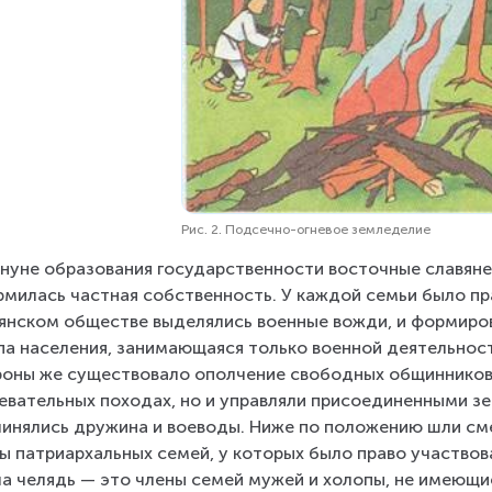
Рис. 2. Подсечно-огневое земледелие
нуне образования государственности восточные славяне
милась частная собственность. У каждой семьи было пр
янском обществе выделялись военные вожди, и формиров
па населения, занимающаяся только военной деятельност
оны же существовало ополчение свободных общинников.
евательных походах, но и управляли присоединенными зем
инялись дружина и воеводы. Ниже по положению шли смер
вы патриархальных семей, у которых было право участвова
а челядь — это члены семей мужей и холопы, не имеющие