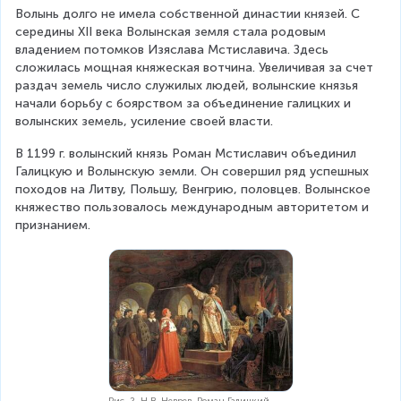
Волынь долго не имела собственной династии князей. С 
середины XII века Волынская земля стала родовым 
владением потомков Изяслава Мстиславича. Здесь 
сложилась мощная княжеская вотчина. Увеличивая за счет 
раздач земель число служилых людей, волынские князья 
начали борьбу с боярством за объединение галицких и 
волынских земель, усиление своей власти.
В 1199 г. волынский князь Роман Мстиславич объединил 
Галицкую и Волынскую земли. Он совершил ряд успешных 
походов на Литву, Польшу, Венгрию, половцев. Волынское 
княжество пользовалось международным авторитетом и 
признанием.
Рис. 2. Н.В. Неврев. Роман Галицкий