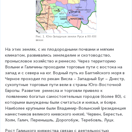
Рис. 1. Юго-Западные земли Руси в XII-XIII
веках
На этих землях, с их плодородными почвами и мягким 
климатом, развивались земледелие и скотоводство, 
промысловое хозяйство и ремесло. Через территорию 
Волыни и Галичины проходили торговые пути с востока на 
запад и с севера на юг. Водный путь из Балтийского моря в 
Черное проходил по рекам Висла – Западный Буг – Днестр, 
сухопутные торговые пути вели в страны Юго-Восточной 
Европы. Развитие  ремесла и торговли привело к 
 появлению богатых самостоятельных городов (более 80), с 
которыми вынуждены были считаться и князья, и бояре. 
Наиболее крупными были Владимир-Волынский (резиденция 
наместников великого киевского князя), Червен, Берестье, 
Холм, Галич, Перемышль, Дорогобуж, Теребовль, Луцк.
Рост Галицкого княжества связан с деятельностью 