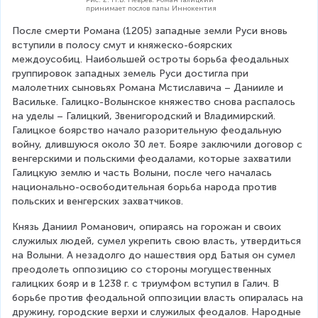
принимает послов папы Иннокентия
После смерти Романа (1205) западные земли Руси вновь 
вступили в полосу смут и княжеско-боярских 
междоусобиц. Наибольшей остроты борьба феодальных 
группировок западных земель Руси достигла при 
малолетних сыновьях Романа Мстиславича – Данииле и 
Васильке. Галицко-Волынское княжество снова распалось 
на уделы – Галицкий, Звенигородский и Владимирский. 
Галицкое боярство начало разорительную феодальную 
войну, длившуюся около 30 лет. Бояре заключили договор с 
венгерскими и польскими феодалами, которые захватили 
Галицкую землю и часть Волыни, после чего началась 
национально-освободительная борьба народа против 
польских и венгерских захватчиков.
Князь Даниил Романович, опираясь на горожан и своих 
служилых людей, сумел укрепить свою власть, утвердиться 
на Волыни. А незадолго до нашествия орд Батыя он сумел 
преодолеть оппозицию со стороны могущественных 
галицких бояр и в 1238 г. с триумфом вступил в Галич. В 
борьбе против феодальной оппозиции власть опиралась на 
дружину, городские верхи и служилых феодалов. Народные 