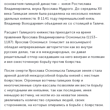
основателя галицкой династии –  князя Ростислава 
Владимировича, внука Ярослава Мудрого. До середины XII 
века Галицкая земля была разделена на несколько мелких 
удельных княжеств. В 1141 году перемышльский князь 
Владимир Володаревич объединил их со столицей в Галиче.
Расцвет Галицкого княжества приходится на время 
правления Ярослава Владимировича Осмомысла (1153–
1187). Ярослав Осмомысл  («мыслит за восьмерых») 
обладал непререкаемым авторитетом как во внутри 
русских делах, так и в международных, он давал 
решительный отпор наседавшим на него венграм и полякам 
и вел ожесточенную борьбу против боярства.
После смерти Ярослава Осмомысла Галицкая земля стала 
ареной долгой междоусобной борьбы князей с местным 
боярством. Огромные вотчины галицких бояр и 
многочисленные слуги-вассалы позволяли им вести борьбу 
с неугодными им князьями, так как последние, имея 
меньшую вотчину, не могли из-за нехватки земель 
увеличивать количество служилых людей, своих 
сторонников, на которых опирались в борьбе с боярством. 