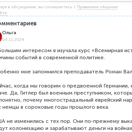
твуя в обсуждении, вы соглашаетесь c
Правилами общения
йте.
омментариев
Ольга
04.11.2024
большим интересом я изучала курс «Всемирная ис
ичины событий в современной политике.

обенно мне запомнился преподаватель Роман Вал
йчас, когда мы говорим о предвоенной Германии,
аче. Да, Гитлер был военным преступником, котор
понятно, почему многострадальный еврейский наро
к немцы в сороковые годы прошлого века.

А не изменились с тех пор. Они по-прежнему выка
дут колонизацию и зарабатывают деньги на войнах.