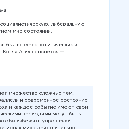
а.

 социалистическую, либеральную 
тном мне состоянии.

сь был всплеск политических и 
. Когда Азия проснётся — 
ает множество сложных тем, 
раллели и современное состояние 
поха и каждое событие имеют свои 
ическими периодами могут быть 
чтобы избежать упрощений. 
регионах мира действительно 