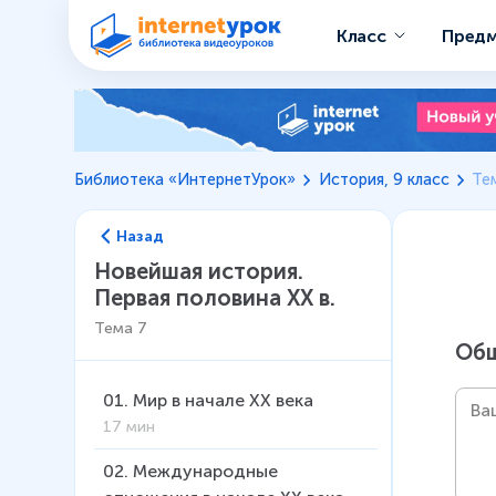
Класс
Пред
Библиотека «ИнтернетУрок»
История, 9 класс
Те
Назад
Новейшая история.
Первая половина XX в.
Тема
7
Общ
01
.
Мир в начале XX века
17 мин
02
.
Международные