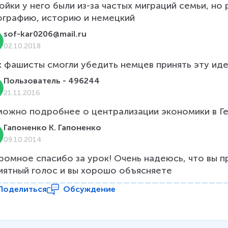
ойки у него были из-за частых миграций семьи, но
ографию, историю и немецкий
sof-kar0206@mail.ru
02.10.2018
к фашисты смогли убедить немцев принять эту ид
Пользователь - 496244
21.11.2016
можно подробнее о централизации экономики в Ге
Гапоненко К. Гапоненко
09.10.2014
ромное спасибо за урок! Очень надеюсь, что вы п
иятный голос и вы хорошо объясняете
Поделиться
Обсуждение