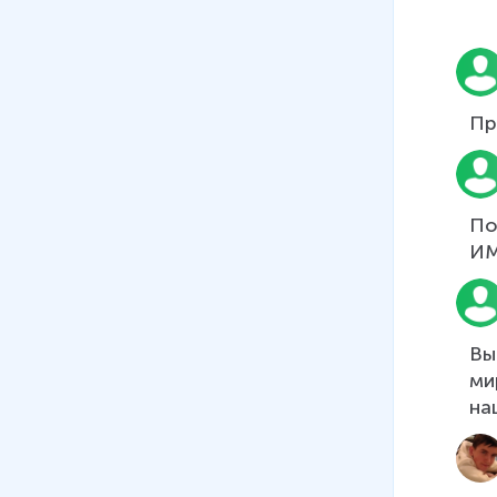
35 мин
14
.
Вторая мировая война:
Африканский и Итальянский
фронты
Пр
23 мин
15
.
Открытие «второго
фронта». Разгром
По
гитлеровской Германии
ИМ
26 мин
16
.
Война на Тихом океане
30 мин
Вы
17
.
Итоги Второй мировой
ми
войны
на
25 мин