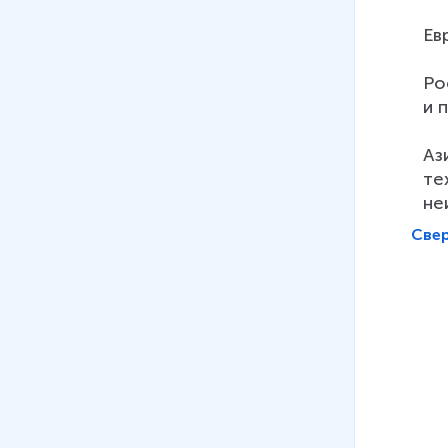
Германии
Ев
42 мин
09
.
Италия в 1920–30-е гг
Ро
26 мин
и 
10
.
США в 1920-30е гг.
Аз
28 мин
те
не
11
.
Народные фронты.
Гражданская война в Испании
Све
23 мин
12
.
Мир в преддверии Второй
мировой войны
25 мин
13
.
Вторая мировая война:
события в Европе в 1939-
1941 гг.