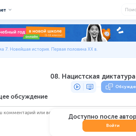
мет
ма 7. Новейшая история. Первая половина XX в.
08. Нацистская диктатура
Обсужде
ее обсуждение
Доступно после авто
Войти