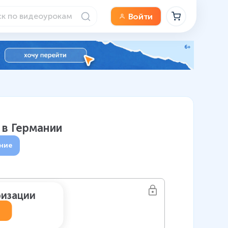
Войти
 в Германии
ние
ризации