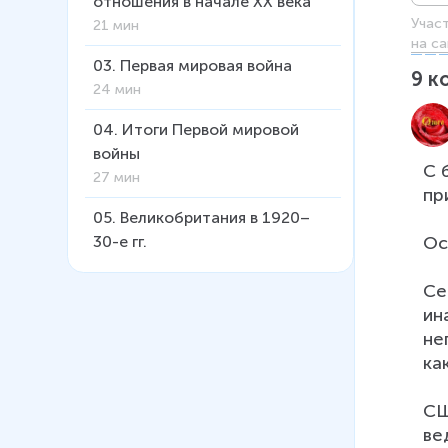
отношения в начале ХХ века
Учас
21 мин
на са
03
.
Первая мировая война
9
к
24 мин
04
.
Итоги Первой мировой
войны
С 
27 мин
пр
05
.
Великобритания в 1920–
Ос
30-е гг.
31 мин
Се
06
.
Франция в 1920–30-е гг.
ин
24 мин
не
ка
07
.
Германия в 1920–1930е гг.
36 мин
СШ
ве
08
.
Нацистская диктатура в