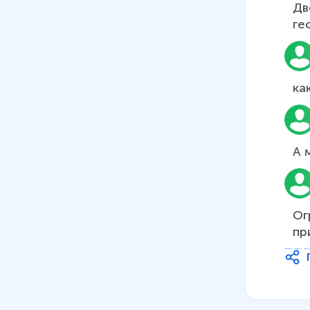
Дв
ге
ка
А 
Ог
пр