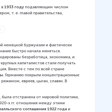
в 
1933 году
 подавляющим числом 
ом, т. е. главой правительства, 
ой немецкой буржуазии и фактически 
мания быстро начала меняться. 
дированы безработица, экономика, и 
 крупных капиталистов стали получать 
ия. Вместе с тем по всей стране 
ры
. Германию покрыли концентрационные 
 режимом, евреев, цыган, славян. В 
, была отстранена от мировой политики, 
920-х гг. отношения между этими 
палльского соглашения 1922 года
 и 