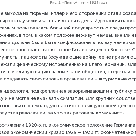
Рис. 2. «Пивной путч» 1923 года
е выхода из тюрьмы Гитлер и его сторонники стали созд
лярность увеличиваться изо дня в день. Идеология нацис
самым пользовалась большой популярностью среди просты
жениях, в том, в каком положении живут немцы, винили ев
ании должны были быть конфискованы в пользу немецкого
енное пространство, которое Гитлер видел на Востоке. Сл
унисты, пацифисты (осуждающие войну, ее не приемлющие
ежали физическому истреблению на благо Германии. Для
тить в единую нацию разные слои общества, стереть и п
и создавать свою силовые организации – 
штурмовые отр
я идеология, подкрепленная завораживающими публику р
у и не могла не вызывать симпатий. Для крупных собстве
 поставить на молодую партию, ставящую своей целью 
опустив революции, за что так ратовали коммунисты.
ротяжении 1920-х гг. экономическое положение Германи
вой экономический кризис 1929 – 1933 гг. окончательно