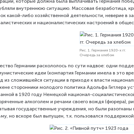
рации, которые должна была выплачивать Германия поб
убляли внутреннюю ситуацию. Массовая безработица, кри
ок какой-либо хозяйственной деятельности, неверие в з
алистических и националистических настроений в общес
Рис. 1. Германия 1920-х гг.
Очередь за хлебом
ство Германии раскололось по сути надвое: одни подде
унистические идеи (компартия Германии имела в это врем
д из сложившейся ситуации в приходе к власти национали
ене сторонники молодого политика Адольфа Гитлера устр
анной в 1920 году Немецкой национал-социалистической
оряченные алкоголем и речами своего вождя (фюрера), ри
атывая государственные учреждения, но были разогнаны п
му, но вскоре был выпущен, т.к. пользовался поддержкой,