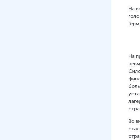
На в
голо
Герм
На п
невм
Сило
фина
боль
уста
лаге
стра
Во в
стал
стра