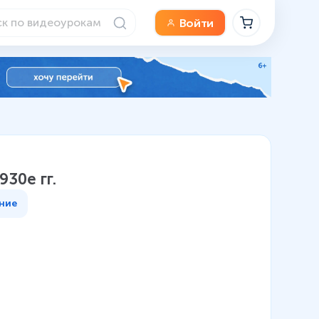
Войти
930е гг.
ние