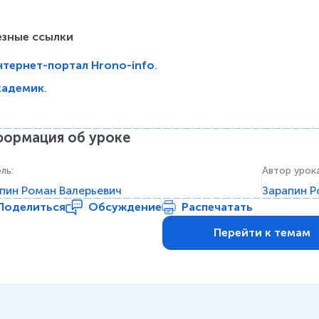
езные ссылки
нтернет-портал Hrono-info
.
кадемик
.
ормация об уроке
ель
:
Автор урок
пин Роман Валерьевич
Зарапин Р
Поделиться
Обсуждение
Распечатать
Перейти к темам