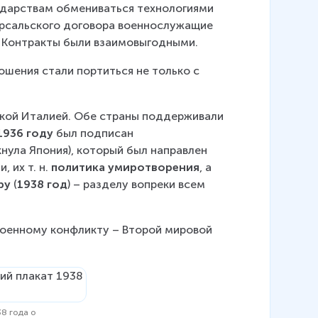
дарствам обмениваться технологиями 
ерсальского договора военнослужащие 
. Контракты были взаимовыгодными.
ошения стали портиться не только с 
кой Италией. Обе страны поддерживали 
1936 году
 был подписан 
кнула Япония), который был направлен 
их т. н. 
политика умиротворения
, а 
ру
 (
1938 год
) – разделу вопреки всем 
военному конфликту – Второй мировой 
38 года о