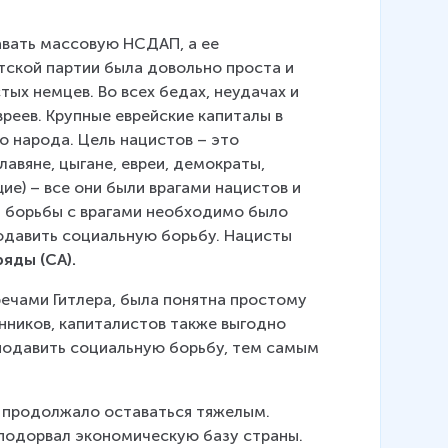
авать массовую НСДАП, а ее 
тской партии была довольно проста и 
х немцев. Во всех бедах, неудачах и 
реев. Крупные еврейские капиталы в 
 народа. Цель нацистов – это 
авяне, цыгане, евреи, демократы, 
) – все они были врагами нацистов и 
 борьбы с врагами необходимо было 
одавить социальную борьбу. Нацисты 
яды (СА).
ечами Гитлера, была понятна простому 
нников, капиталистов также выгодно 
подавить социальную борьбу, тем самым 
и продолжало оставаться тяжелым. 
 подорвал экономическую базу страны.