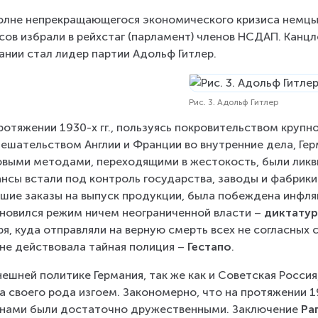
олне непрекращающегося экономического кризиса немцы 
сов избрали в рейхстаг (парламент) членов НСДАП. Канцлер
ании стал лидер партии Адольф Гитлер.
Рис. 3. Адольф Гитлер
ротяжении 1930-х гг., пользуясь покровительством крупн
ешательством Англии и Франции во внутренние дела, Гер
выми методами, переходящими в жестокость, были ликви
нсы встали под контроль государства, заводы и фабрики
шие заказы на выпуск продукции, была побеждена инфляц
новился режим ничем неограниченной власти – 
диктату
ря, куда отправляли на верную смерть всех не согласных с
не действовала тайная полиция – 
Гестапо
.
нешней политике Германия, так же как и Советская Россия
а своего рода изгоем. Закономерно, что на протяжении 1
нами были достаточно дружественными. Заключение 
Ра