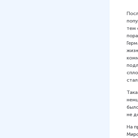
35 мин
14
.
Вторая мировая война:
Посл
Африканский и Итальянский
попу
фронты
тем 
23 мин
пора
Герм
15
.
Открытие «второго
жизн
фронта». Разгром
комм
гитлеровской Германии
подл
26 мин
спло
стал
16
.
Война на Тихом океане
30 мин
Така
немц
17
.
Итоги Второй мировой
было
войны
не д
25 мин
На п
Миро