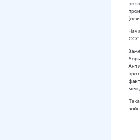
посл
прои
(офи
Начи
СССР
Заме
борь
Ант
прот
факт
меж
Така
войн