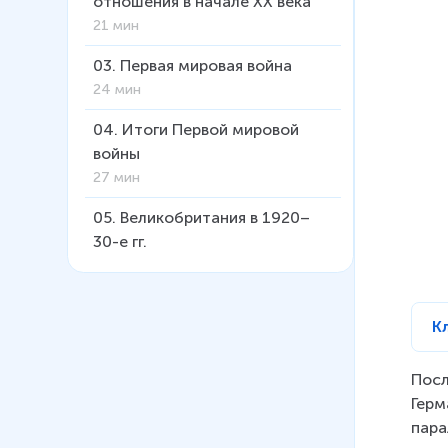
отношения в начале ХХ века
21 мин
03
.
Первая мировая война
24 мин
04
.
Итоги Первой мировой
войны
27 мин
05
.
Великобритания в 1920–
30-е гг.
31 мин
06
.
Франция в 1920–30-е гг.
К
24 мин
07
.
Германия в 1920–1930е гг.
Посл
36 мин
Герм
пара
08
.
Нацистская диктатура в