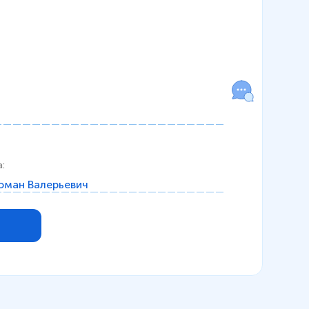
а
:
оман Валерьевич