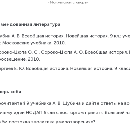
«Мюнхенском сговоре»
омендованная литература
бин А. В. Всеобщая история. Новейшая история. 9 кл.: уч
: Московские учебники, 2010.
роко-Цюпа О. С., Сороко-Цюпа А. О. Всеобщая история. Н
росвещение, 2010.
ргеев Е. Ю. Всеобщая история. Новейшая история. 9 класс
ерь себя
очитайте § 9 учебника А. В. Шубина и дайте ответы на во
очему идеи НСДАП были с восторгом приняты большей ч
 чём состояла «политика умиротворения»?