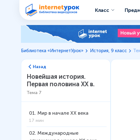
Класс
Пред
Библиотека «ИнтернетУрок»
История, 9 класс
Те
Назад
Новейшая история.
Первая половина XX в.
Тема
7
01
.
Мир в начале XX века
17 мин
02
.
Международные