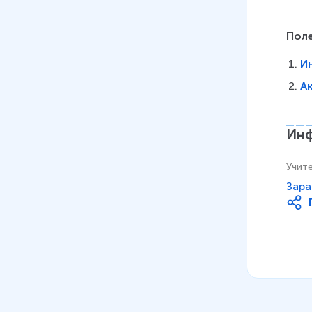
Пол
И
А
Инф
Учит
Зара