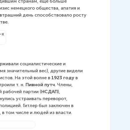
едившим странам, еще больше 
зис немецкого общества, апатия и 
автрашний день способствовало росту 
тве.
рживали социалистические и 
я значительный вес), другие видели 
стов. На этой волне в 
1923 году
 в 
оили т. н. 
Пивной путч
. Члены, 
 рабочей партии (
НСДАП
), 
нулись устраивать переворот, 
олицией. Гитлер был заключен в 
 в том числе и людей из власти.