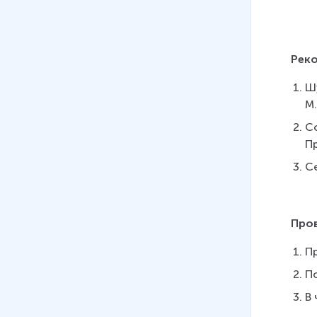
Рек
Шу
М.
Со
П
Се
Пров
Пр
П
В