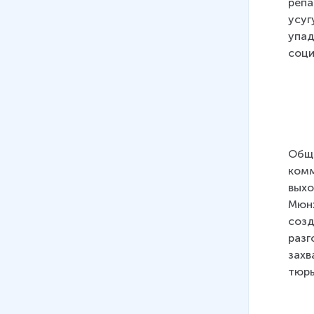
репа
Германии
усуг
42 мин
упад
09
.
Италия в 1920–30-е гг
соци
26 мин
10
.
США в 1920-30е гг.
28 мин
11
.
Народные фронты.
Обще
Гражданская война в Испании
комм
23 мин
выхо
12
.
Мир в преддверии Второй
Мюнх
мировой войны
созд
25 мин
разг
захв
13
.
Вторая мировая война:
тюрь
события в Европе в 1939-
1941 гг.