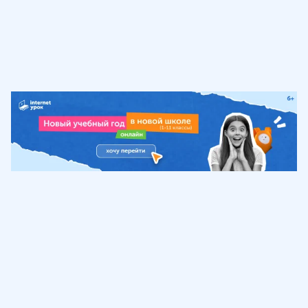
Обучение
ИнтернетУрок