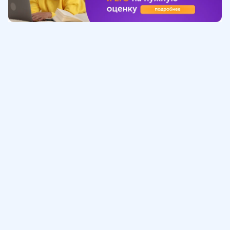
Обучение
ИнтернетУрок
Помощь
© ИнтернетУрок, 2009-
2026
8 (800) 775-41-21
info@interneturok.ru
101 000, г. Москва а/я 711 ООО «ИНТЕРДА»
Соглашение о пользовании сайтом
Сведения об образовательной программе
Политика в отношении обработки персональных данных