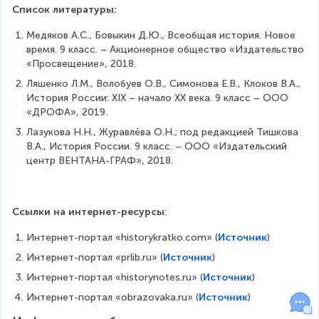
Список литературы:
Медяков А.С., Бовыкин Д.Ю., Всеобщая история. Новое 
время. 9 класс. – Акционерное общество «Издательство 
«Просвещение», 2018.
Ляшенко Л.М., Волобуев О.В., Симонова Е.В., Клоков В.А., 
История России: XIX – начало XX века. 9 класс – ООО 
«ДРОФА», 2019.
Лазукова Н.Н., Журавлёва О.Н.; под редакцией Тишкова 
В.А., История России. 9 класс. – ООО «Издательский 
центр ВЕНТАНА-ГРАФ», 2018.
Ссылки на интернет-ресурсы
:
Интернет-портал «historykratko.com» (
Источник
)
Интернет-портал «prlib.ru» (
Источник
)
Интернет-портал «historynotes.ru» (
Источник
)
Интернет-портал «obrazovaka.ru» (
Источник
)