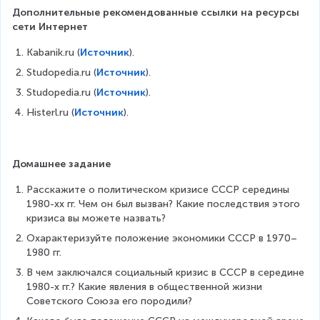
Дополнительные рекомендованные ссылки на ресурсы 
сети Интернет
Kabanik.ru (
Источник
). 
Studopedia.ru (
Источник
). 
Studopedia.ru (
Источник
). 
Histerl.ru (
Источник
). 
Домашнее задание
Расскажите о политическом кризисе СССР середины 
1980-хх гг. Чем он был вызван? Какие последствия этого 
кризиса вы можете назвать?
Охарактеризуйте положение экономики СССР в 1970–
1980 гг.
В чем заключался социальный кризис в СССР в середине 
1980-х гг.? Какие явления в общественной жизни 
Советского Союза его породили?