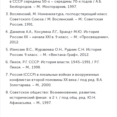
в СССР середины 50-х – середины 70-х годов / А.Б. 
Безбородов. – М.: Мосгорархив, 1997.
Восленский, М. Номенклатура, господствующий класс 
Советского Союза / М. Восленский. – М.: Советская 
Россия, 1991.
Данилов А.А., Косулина Л.Г., Брандт М.Ю. История 
России XX – начала XXI в. 9 класс. – М.: «Просвещение», 
2012.
Измозик В.С., Журавлева О.Н., Рудник С.Н. История 
России. 9 класс. – М.: «Вентана-Граф», 2012.
Пихоя, Р.Г. СССР: История власти. 1945–1991 / Р.Г. 
Пихоя. – М., 1998.
Россия (СССР) в локальных войнах и вооруженных 
конфликтах второй половины ХХ века / под ред. В.А. 
Золотарева. – М., 2000.
Советское общество: Возникновение, развитие, 
исторический финал : в 2 т. / под общ. ред. Ю.Н. 
Афанасьева. – М., 1997.