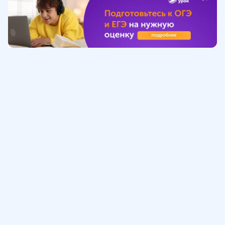
Обучение
ИнтернетУрок
Помощь
© ИнтернетУрок, 2009-
2026
8 (800) 775-41-21
info@interneturok.ru
101 000, г. Москва а/я 711 ООО «ИНТЕРДА»
Соглашение о пользовании сайтом