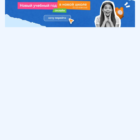
Обучение
ИнтернетУрок
Помощь
© ИнтернетУрок, 2009-
2026
8 (800) 775-41-21
info@interneturok.ru
101 000, г. Москва а/я 711 ООО «ИНТЕРДА»
Соглашение о пользовании сайтом