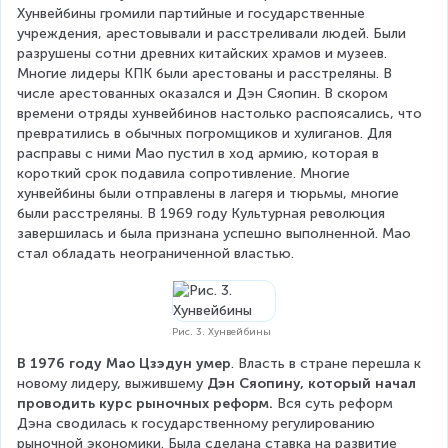
Хунвейбины громили партийные и государственные 
учреждения, арестовывали и расстреливали людей. Были 
разрушены сотни древних китайских храмов и музеев. 
Многие лидеры КПК были арестованы и расстреляны. В 
числе арестованных оказался и Дэн Сяопин. В скором 
времени отряды хунвейбинов настолько распоясались, что 
превратились в обычных погромщиков и хулиганов. Для 
расправы с ними Мао пустил в ход армию, которая в 
короткий срок подавила сопротивление. Многие 
хунвейбины были отправлены в лагеря и тюрьмы, многие 
были расстреляны. В 1969 году Культурная революция 
завершилась и была признана успешно выполненной. Мао 
стал обладать неограниченной властью.
Рис. 3. Хунвейбины
В 1976 году Мао Цзэдун умер
. Власть в стране перешла к 
новому лидеру, выжившему 
Дэн Сяопину, который начал 
проводить курс рыночных реформ.
 Вся суть реформ 
Дэна сводилась к государственному регулированию 
рыночной экономики. Была сделана ставка на развитие 