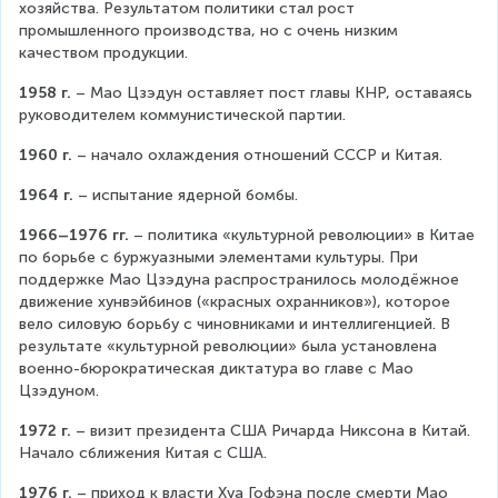
хозяйства. Результатом политики стал рост 
промышленного производства, но с очень низким 
качеством продукции.
1958 г.
 – Мао Цзэдун оставляет пост главы КНР, оставаясь 
руководителем коммунистической партии.
1960 г.
 – начало охлаждения отношений СССР и Китая.
1964 г.
 – испытание ядерной бомбы.
1966–1976 гг.
 – политика «культурной революции» в Китае 
по борьбе с буржуазными элементами культуры. При 
поддержке Мао Цзэдуна распространилось молодёжное 
движение хунвэйбинов («красных охранников»), которое 
вело силовую борьбу с чиновниками и интеллигенцией. В 
результате «культурной революции» была установлена 
военно-бюрократическая диктатура во главе с Мао 
Цзэдуном.
1972 г.
 – визит президента США Ричарда Никсона в Китай. 
Начало сближения Китая с США.
1976 г.
 – приход к власти Хуа Гофэна после смерти Мао 