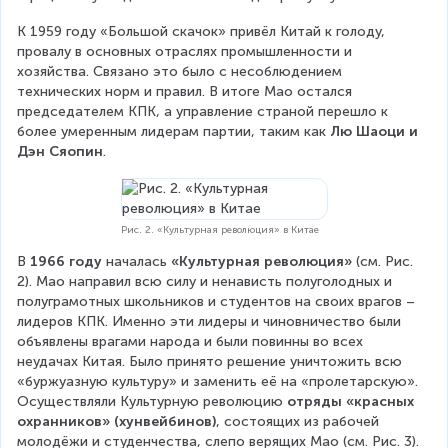
К 1959 году «Большой скачок» привёл Китай к голоду, 
провалу в основных отраслях промышленности и 
хозяйства. Связано это было с несоблюдением 
технических норм и правил. В итоге Мао остался 
председателем КПК, а управление страной перешло к 
более умеренным лидерам партии, таким как 
Лю Шаоци и 
Дэн Сяопин
.
Рис. 2. «Культурная революция» в Китае
В 
1966 году
 началась 
«Культурная революция» 
(см. Рис. 
2). Мао направил всю силу и ненависть полуголодных и 
полуграмотных школьников и студентов на своих врагов – 
лидеров КПК. Именно эти лидеры и чиновничество были 
объявлены врагами народа и были повинны во всех 
неудачах Китая. Было принято решение уничтожить всю 
«буржуазную культуру» и заменить её на «пролетарскую». 
Осуществляли Культурную революцию 
отряды «красных 
охранников» (хунвейбинов)
, состоящих из рабочей 
молодёжи и студенчества, слепо верящих Мао (см. Рис. 3). 