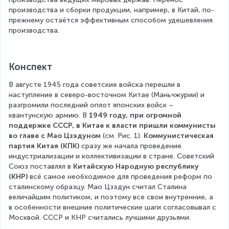
производства и сборки продукции, например, в Китай, по-
прежнему остаётся эффективным способом удешевления 
производства.
Конспект
В августе 1945 года советские войска перешли в 
наступление в северо-восточном Китае (Маньчжурии) и 
разгромили последний оплот японских войск – 
квантунскую армию. В 
1949 году, при огромной 
поддержке СССР, в Китае к власти пришли коммунисты 
во главе с Мао Цзэдуном
 (см. Рис. 1). 
Коммунистическая 
партия Китая (КПК)
 сразу же начала проведение 
индустриализации и коллективизации в стране. Советский 
Союз поставлял в 
Китайскую Народную республику 
(КНР)
 всё самое необходимое для проведения реформ по 
сталинскому образцу. Мао Цзэдун считал Сталина 
величайшим политиком, и поэтому все свои внутренние, а 
в особенности внешние политические шаги согласовывал с 
Москвой. СССР и КНР считались лучшими друзьями.