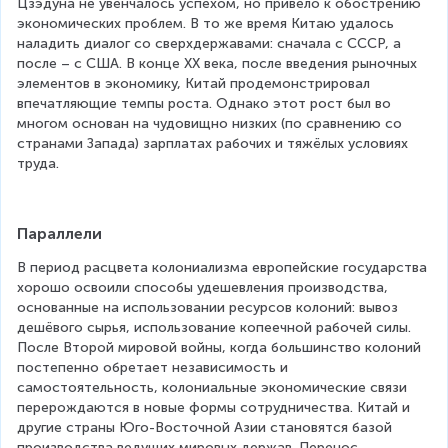
Цзэдуна не увенчалось успехом, но привело к обострению 
экономических проблем. В то же время Китаю удалось 
наладить диалог со сверхдержавами: сначала с СССР, а 
после – с США. В конце XX века, после введения рыночных 
элементов в экономику, Китай продемонстрировал 
впечатляющие темпы роста. Однако этот рост был во 
многом основан на чудовищно низких (по сравнению со 
странами Запада) зарплатах рабочих и тяжёлых условиях 
труда.
Параллели
В период расцвета колониализма европейские государства 
хорошо освоили способы удешевления производства, 
основанные на использовании ресурсов колоний: вывоз 
дешёвого сырья, использование копеечной рабочей силы. 
После Второй мировой войны, когда большинство колоний 
постепенно обретает независимость и 
самостоятельность, колониальные экономические связи 
перерождаются в новые формы сотрудничества. Китай и 
другие страны Юго-Восточной Азии становятся базой 
производства ведущих мировых держав. Перенос 