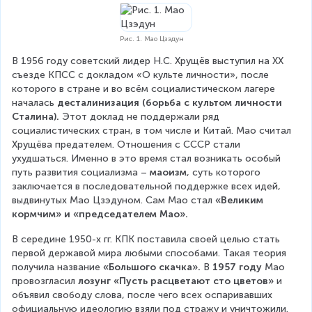
Рис. 1. Мао Цзэдун
В 1956 году советский лидер Н.С. Хрущёв выступил на ХХ 
съезде КПСС с докладом «О культе личности», после 
которого в стране и во всём социалистическом лагере 
началась 
десталинизация (борьба с культом личности 
Сталина).
 Этот доклад не поддержали ряд 
социалистических стран, в том числе и Китай. Мао считал 
Хрущёва предателем. Отношения с СССР стали 
ухудшаться. Именно в это время стал возникать особый 
путь развития социализма – 
маоизм
, суть которого 
заключается в последовательной поддержке всех идей, 
выдвинутых Мао Цзэдуном. Сам Мао стал 
«Великим 
кормчим» и «председателем Мао».
В середине 1950-х гг. КПК поставила своей целью стать 
первой державой мира любыми способами. Такая теория 
получила название 
«Большого скачка». 
В 
1957 году
 Мао 
провозгласил 
лозунг «Пусть расцветают сто цветов»
 и 
объявил свободу слова, после чего всех оспаривавших 
официальную идеологию взяли под стражу и уничтожили.