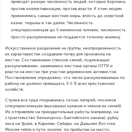
приводят разную численность людей, которые боролись 
против коллективизации, против власти. К этим людям 
применялись самые жесткие меры, вплоть до смертной 
казни, тюрьмы и так далее. Численность 
спецпереселенцев до 5 миллионов человек, численность 
просто раскулаченных не поддается точному анализу.
Искусственное разделение на группы, неопределенность 
их характеристик создавали почву для произвола на 
местах. Составлением списков семей, подлежащих 
раскулачиванию, занимались местные органы ОГПУ и 
власти на местах при участии деревенских активистов. 
Постановление определяло, что число раскулачиваемых по 
району не должно превышать 3-5 % всех крестьянских 
хозяйств.
Страна все гуще покрывалась сетью лагерей, поселков 
спецпереселенцев (высланных кулаков и членов их семей). 
Их отправляли на принудительные работы (например, на 
строительство Беломорско–Балтийского канала), рубку 
леса на Урале, в Карелии, Сибири, на Дальнем Востоке. 
Многие гибли в пути, многие  по прибытии на место, 