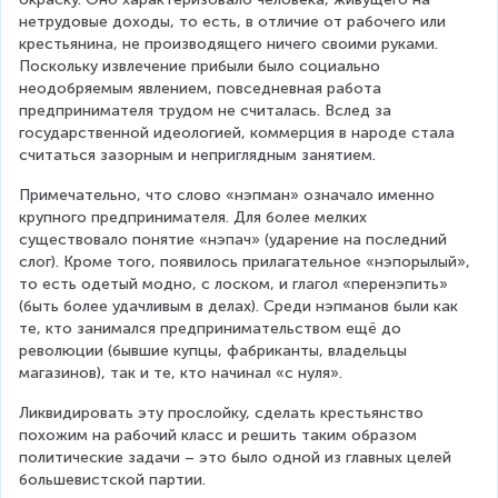
нетрудовые доходы, то есть, в отличие от рабочего или 
крестьянина, не производящего ничего своими руками. 
Поскольку извлечение прибыли было социально 
неодобряемым явлением, повседневная работа 
предпринимателя трудом не считалась. Вслед за 
государственной идеологией, коммерция в народе стала 
считаться зазорным и неприглядным занятием.
Примечательно, что слово «нэпман» означало именно 
крупного предпринимателя. Для более мелких 
существовало понятие «нэпач» (ударение на последний 
слог). Кроме того, появилось прилагательное «нэпорылый», 
то есть одетый модно, с лоском, и глагол «перенэпить» 
(быть более удачливым в делах). Среди нэпманов были как 
те, кто занимался предпринимательством ещё до 
революции (бывшие купцы, фабриканты, владельцы 
магазинов), так и те, кто начинал «с нуля».
Ликвидировать эту прослойку, сделать крестьянство 
похожим на рабочий класс и решить таким образом 
политические задачи – это было одной из главных целей 
большевистской партии.