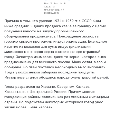
Рис. 3. Бюст И. В.
Сталина
(Иллюстрация /
pixabay.com)
Причина в том, что урожаи 1931 и 1932 гг. в СССР были 
ниже средних. Однако продажа хлеба за границу с целью 
получения валюты на закупку промышленного 
оборудования продолжалась. Прекращение экспорта 
грозило срывом программы индустриализации. Ежегодное 
изъятие из колхозов для нужд индустриализации 
миллионов центнеров зерна вызвало вскоре страшный 
голод. Зачастую изымалось даже то зерно, которое было 
предназначено для весеннего посева. Мало сеяли, мало и 
собирали. Но план поставок необходимо было выполнять. 
Тогда у колхозников забирали последние продукты. 
Импортные станки обошлись народу очень дорогой ценой.
Голод разразился на Украине, Северном Кавказе, 
Казахстане, в Центральной России. Причем многие 
голодающие районы являлись как раз хлебными житницами 
страны. По подсчетам некоторых историков голод унес 
жизни более 5 млн. человек.