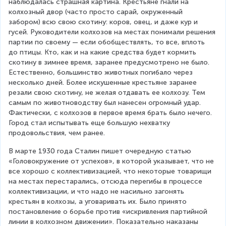
наблюдалась страшная картина. Крестьяне гнали на 
колхозный двор (часто просто сарай, окруженный 
забором) всю свою скотину: коров, овец, и даже кур и 
гусей. Руководители колхозов на местах понимали решения 
партии по своему — если обобществлять, то все, вплоть 
до птицы. Кто, как и на какие средства будет кормить 
скотину в зимнее время, заранее предусмотрено не было. 
Естественно, большинство животных погибало через 
несколько дней. Более искушенные крестьяне заранее 
резали свою скотину, не желая отдавать ее колхозу. Тем 
самым по животноводству был нанесен огромный удар. 
Фактически, с колхозов в первое время брать было нечего. 
Город стал испытывать еще большую нехватку 
продовольствия, чем ранее.
В марте 1930 года Сталин пишет очередную статью 
«Головокружение от успехов», в которой указывает, что не 
все хорошо с коллективизацией, что некоторые товарищи 
на местах перестарались, отсюда перегибы в процессе 
коллективизации, и что надо не насильно загонять 
крестьян в колхозы, а уговаривать их. Было принято 
постановление о борьбе против «искривления партийной 
линии в колхозном движении». Показательно наказаны 