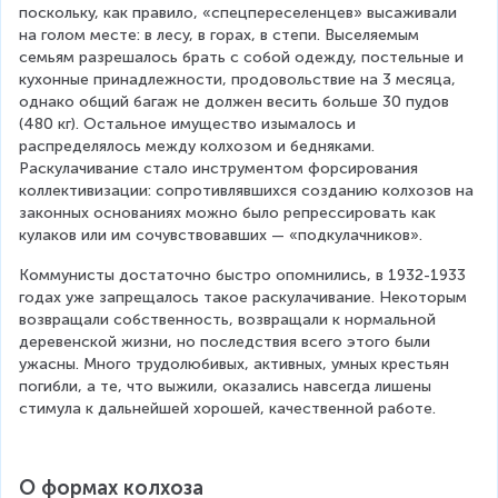
поскольку, как правило, «спецпереселенцев» высаживали 
на голом месте: в лесу, в горах, в степи. Выселяемым 
семьям разрешалось брать с собой одежду, постельные и 
кухонные принадлежности, продовольствие на 3 месяца, 
однако общий багаж не должен весить больше 30 пудов 
(480 кг). Остальное имущество изымалось и 
распределялось между колхозом и бедняками. 
Раскулачивание стало инструментом форсирования 
коллективизации: сопротивлявшихся созданию колхозов на 
законных основаниях можно было репрессировать как 
кулаков или им сочувствовавших — «подкулачников».
Коммунисты достаточно быстро опомнились, в 1932-1933 
годах уже запрещалось такое раскулачивание. Некоторым 
возвращали собственность, возвращали к нормальной 
деревенской жизни, но последствия всего этого были 
ужасны. Много трудолюбивых, активных, умных крестьян 
погибли, а те, что выжили, оказались навсегда лишены 
стимула к дальнейшей хорошей, качественной работе.
О формах колхоза