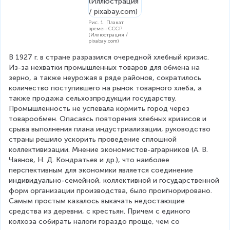
Рис. 1. Плакат
времен СССР
(Иллюстрация /
pixabay.com)
В 1927 г. в стране разразился очередной хлебный кризис. 
Из-за нехватки промышленных товаров для обмена на 
зерно, а также неурожая в ряде районов, сократилось 
количество поступившего на рынок товарного хлеба, а 
также продажа сельхозпродукции государству. 
Промышленность не успевала кормить город через 
товарообмен. Опасаясь повторения хлебных кризисов и 
срыва выполнения плана индустриализации, руководство 
страны решило ускорить проведение сплошной 
коллективизации. Мнение экономистов-аграрников (А. В. 
Чаянов, Н. Д. Кондратьев и др.), что наиболее 
перспективным для экономики является соединение 
индивидуально-семейной, коллективной и государственной 
форм организации производства, было проигнорировано. 
Самым простым казалось выкачать недостающие 
средства из деревни, с крестьян. Причем с единого 
колхоза собирать налоги гораздо проще, чем со 