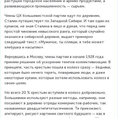
растущее городское население и армию продуктами, а 
развивающуюся промышленность — сырьем.
Члены ЦК большевистской партии едут по деревням, 
Сталин путешествует по Западной Сибири. И там один из 
кулаков, не зная Сталина в лицо и думая, что перед ним 
простой чиновник невысокого ранга, который случайно 
оказался в сибирской деревне, выдает примерно 
следующий текст: «Мужичок, ты спляши, я тебе может 
хлебушка и насыплю».
Вернувшись в Москву, члены партии в начале 1928 года 
приняли решение об ускорении темпов коллективизации. В 
принципе, часть крестьян пошла в колхоз сразу — бедняки, 
которым было нечего терять, поверившие люди, и даже 
некоторые кулаки, которые хотели использовать колхоз в 
своих целях.
Но всего 20 % крестьян вступили в колхоз добровольно. 
Большевики используют разные методы, например, они 
посылают в деревню отряды коммунистов-рабочих, так 
называемых двадцатипятитысячников. Те приезжают, 
агитируют, рисуют картинки светлого будущего — как в 