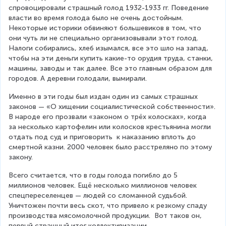
спровоцировали страшный голод 1932-1933 гг. Поведение 
власти во время голода было не очень достойным. 
Некоторые историки обвиняют большевиков в том, что 
они чуть ли не специально организовывали этот голод. 
Налоги собирались, хлеб изымался, все это шло на запад, 
чтобы на эти деньги купить какие-то орудия труда, станки, 
машины, заводы и так далее. Все это главным образом для 
городов. А деревни голодали, вымирали.
Именно в эти годы был издан один из самых страшных 
законов — «О хищении социалистической собственности». 
В народе его прозвали «законом о трёх колосках», когда 
за несколько картофелин или колосков крестьянина могли 
отдать под суд и приговорить  к наказанию вплоть до 
смертной казни. 2000 человек было расстреляно по этому 
закону.
Всего считается, что в годы голода погибло до 5 
миллионов человек. Ещё несколько миллионов человек 
спецпереселенцев — людей со сломанной судьбой. 
Уничтожен почти весь скот, что привело к резкому спаду 
производства мясомолочной продукции.  Вот таков он, 
первый страшный итог коллективизации.