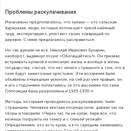
Проблемы раскулачивания
Изначально предполагалось, что кулаки — это сельская 
буржуазия, люди, которые используют чужой наёмный 
труд, эксплуатируют, угнетают своих товарищей по 
деревне. С ними предлагалось расправиться.
Но так думали не все. Николай Иванович Бухарин, 
наоборот, выдвинул лозунг «Обогащайтесь!». Он призвал 
встраивать кулаков в колхозную жизнь и вообще в жизнь 
государства, считал, что нет ничего страшного в том, что в 
селе будут зажиточные крестьяне. Эти воззрения были 
объявлены очередным уклоном, на сей раз уже правым, он 
и его сторонники поплатились за это высокими постами. 
Оппозиция была разгромлена и 1929-1930 гг.
Методы, которыми проводилось раскулачивание, были 
страшными. Человека хватали посреди ночи, давали час на 
сборы и говорили: «Через час ты не кулак, бери все, что 
можешь погрузить на телегу и с семьей уезжай». 
Определением, кто есть кулак, а кто середняк занимались 
непосредственно на местах. Единой и точной 