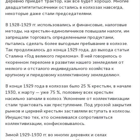
деревню приедет трактор, как все будет хорошо. Многие 
двадцатипятитысячники остались в колхозах навсегда, 
некоторые даже стали председателями.
В 1928-1929 гг. использовались и финансовые, налоговые 
методы, на крестьян-единоличников повышали налоги, им 
запрещали торговать определенными продуктами, 
пытались сделать более выгодным пребывание в колхозе. 
Так продолжалось до конца 1929 года, до выхода статьи 
Сталина «Год великого перелома». В ней говорилось о 
«коренном переломе в развитии нашего земледелия от 
мелкого и отсталого индивидуального хозяйства к 
крупному и передовому коллективному земледелию».
В конце 1929 года в колхозах было 25 % крестьян, в начале 
1930, к марту — уже 75 %, половину всех крестьян 
насильно загнали в колхоз. Уклонение от коллективизации 
стали трактовать как преступление. Под угрозой закрытия 
рынков и церквей крестьян заставляли вступать в колхозы. 
Имущество тех, кто осмеливался сопротивляться 
коллективизации, конфисковывалось.
Зимой 1929-1930 гг. во многих деревнях и селах 