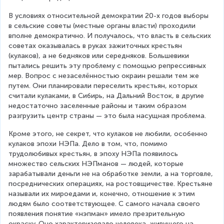
В условиях относительной демократии 20-х годов выборы 
в сельские советы (местные органы власти) проходили 
вполне демократично. И получалось, что власть в сельских 
советах оказывалась в руках зажиточных крестьян 
(кулаков), а не бедняков или середняков. Большевики 
пытались решить эту проблему с помощью репрессивных 
мер. Вопрос с незаселённостью окраин решали тем же 
путем. Они планировали переселить крестьян, которых 
считали кулаками, в Сибирь, на Дальний Восток, в другие 
недостаточно заселенные районы и таким образом 
разгрузить центр страны — это была насущная проблема.
Кроме этого, не секрет, что кулаков не любили, особенно 
кулаков эпохи НЭПа. Дело в том, что, помимо 
трудолюбивых крестьян, в эпоху НЭПа появилось 
множество сельских НЭПманов — людей, которые 
зарабатывали деньги не на обработке земли, а на торговле, 
посреднических операциях, на ростовщичестве. Крестьяне 
называли их мироедами и, конечно, отношение к этим 
людям было соответствующее. С самого начала своего 
появления понятие «нэпман» имело презрительную 
окраску. Оно характеризовало человека, живущего на 