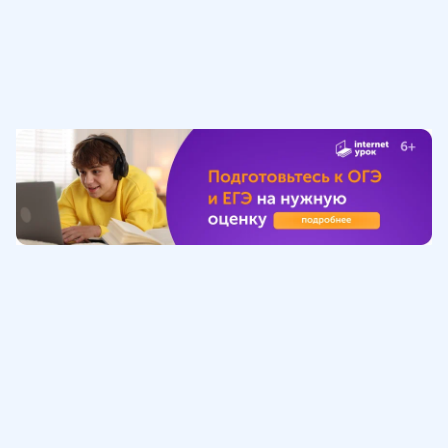
Обучение
ИнтернетУрок
Помощь