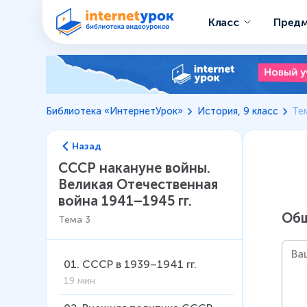
Класс
Пред
Библиотека «ИнтернетУрок»
История, 9 класс
Те
Назад
СССР накануне войны.
Великая Отечественная
война 1941–1945 гг.
Общ
Тема
3
01
.
СССР в 1939–1941 гг.
19 мин