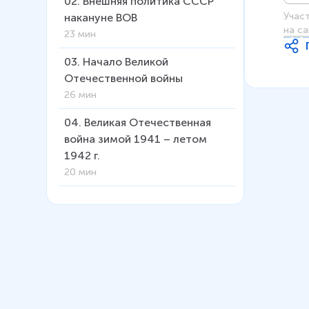
02
.
Внешняя политика СССР
Учас
накануне ВОВ
на са
23 мин
03
.
Начало Великой
Отечественной войны
26 мин
04
.
Великая Отечественная
война зимой 1941 – летом
1942 г.
20 мин
05
.
Новый порядок на
оккупированных территориях.
Сопротивление
20 мин
06
.
Советский тыл в годы ВОВ
20 мин