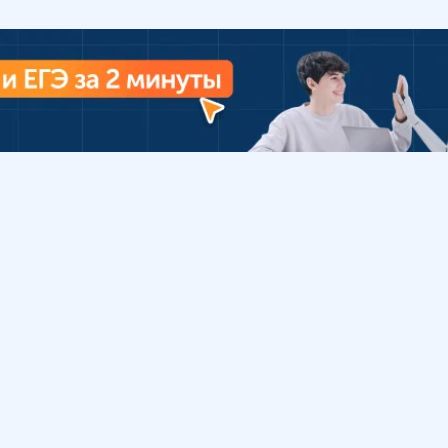
Урок
Помощь
Обратиться в поддержку
ософия
Вопросы и ответы
Инструкция по работе
с системой