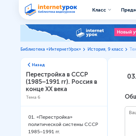
Класс
Пред
Библиотека «ИнтернетУрок»
История, 9 класс
Те
Назад
Перестройка в СССР
03
(1985–1991 гг). Россия в
конце XX века
Общ
Тема
6
01
.
«Перестройка»
политической системы СССР
1985–1991 гг.