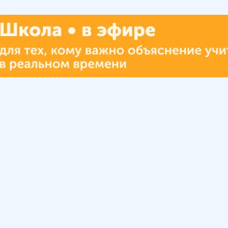
Урок
Помощь
Обратиться в поддержку
ософия
Вопросы и ответы
Инструкция по работе
с системой