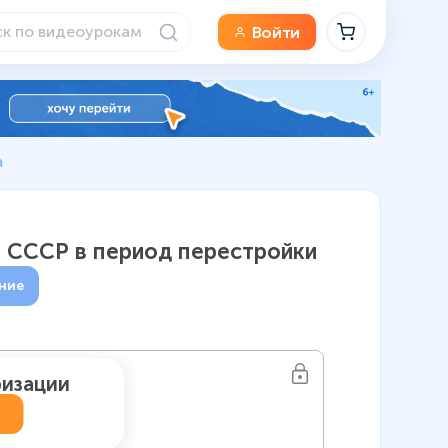
Войти
а
 в СССР в период перестройки
ние
ризации