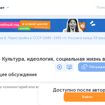
мет
ма 6. Перестройка в СССР (1985–1991 гг). Россия в конце XX век
. Культура, идеология, социальная жизнь
Обсужде
ее обсуждение
Доступно после авто
Войти