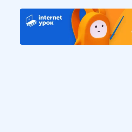
26 мин
11
.
Россия 2000-х. Основные
проблемы, успехи,
перспективы
21 мин
Обучение
Интернет
Личный кабинет
О нас
Библиотека уроков
Наша фил
Домашняя школа
О школе