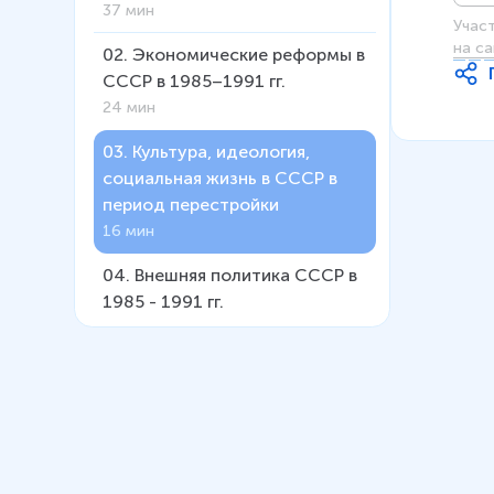
37 мин
Учас
на са
02
.
Экономические реформы в
СССР в 1985–1991 гг.
24 мин
03
.
Культура, идеология,
социальная жизнь в СССР в
период перестройки
16 мин
04
.
Внешняя политика СССР в
1985 - 1991 гг.
21 мин
05
.
СССР в 1991 г. Распад
страны
41 мин
06
.
Развитие политической