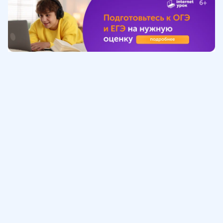
Обучение
ИнтернетУрок
Помощь
© ИнтернетУрок, 2009-
2026
8 (800) 775-41-21
info@interneturok.ru
101 000, г. Москва а/я 711 ООО «ИНТЕРДА»