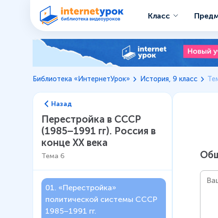
Класс
Пред
Библиотека «ИнтернетУрок»
История, 9 класс
Те
Назад
Перестройка в СССР
(1985–1991 гг). Россия в
конце XX века
Общ
Тема
6
01
.
«Перестройка»
политической системы СССР
1985–1991 гг.