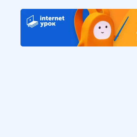
26 мин
11
.
Россия 2000-х. Основные
проблемы, успехи,
перспективы
21 мин
Обучение
Интернет
Личный кабинет
О нас
Библиотека уроков
Наша фил
Домашняя школа
О школе