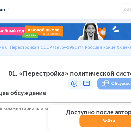
мет
ма 6. Перестройка в СССР (1985–1991 гг). Россия в конце XX век
01. «Перестройка» политической сист
Обсужде
ее обсуждение
Доступно после авто
Войти