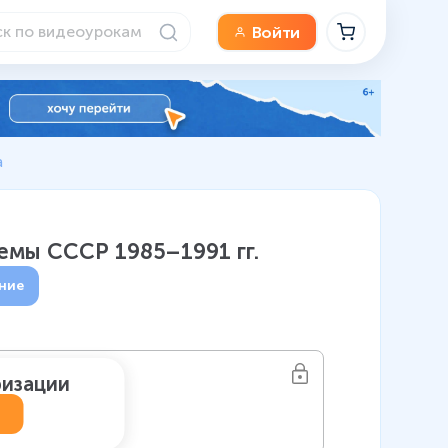
Войти
а
емы СССР 1985–1991 гг.
ние
ризации