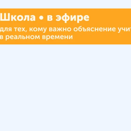
Урок
Помощь
Обратиться в поддержку
ософия
Вопросы и ответы
Инструкция по работе
с системой