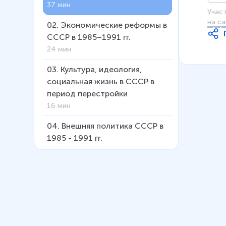
37 мин
Учас
на са
02
.
Экономические реформы в
СССР в 1985–1991 гг.
24 мин
03
.
Культура, идеология,
социальная жизнь в СССР в
период перестройки
16 мин
04
.
Внешняя политика СССР в
1985 - 1991 гг.
21 мин
05
.
СССР в 1991 г. Распад
страны
41 мин
06
.
Развитие политической