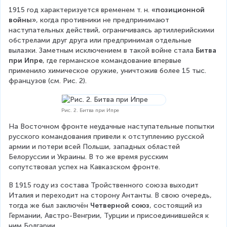
1915 год характеризуется временем т. н. 
«позиционной 
войны»
, когда противники не предпринимают 
наступательных действий, ограничиваясь артиллерийскими 
обстрелами друг друга или предпринимая отдельные 
вылазки. Заметным исключением в такой войне стала 
Битва 
при Ипре
, где германское командование впервые 
применило химическое оружие, уничтожив более 15 тыс. 
французов (см. Рис. 2).
Рис. 2. Битва при Ипре
На Восточном фронте неудачные наступательные попытки 
русского командования привели к отступлению русской 
армии и потери всей Польши, западных областей 
Белоруссии и Украины. В то же время русским 
сопутствовал успех на Кавказском фронте.
В 1915 году из состава Тройственного союза выходит 
Италия и переходит на сторону Антанты. В свою очередь, 
тогда же был заключён 
Четверной союз
, состоящий из 
Германии, Австро-Венгрии, Турции и присоединившейся к 
ним Болгарии.