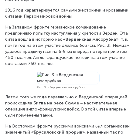
1916 год характеризуется самыми жестокими и кровавыми 
битвами Первой мировой войны.
На Западном фронте германское командование 
предприняло попытку наступления у крепости Верден. Эта 
битва вошла в историю как 
«Верденская мясорубка»
, т. к. 
почти год на этом участке длились бои (см. Рис. 3). Немцам 
удалось продвинуться на 6-8 км вперёд, потеряв при этом 
450 тыс. чел. Англо-французские потери на этом участке 
составили 750 тыс. чел.
Рис. 3. «Верденская мясорубка»
Летом того же года параллельно с Верденской операцией 
происходила 
Битва на реке Сомме
 – наступательная 
операция англо-французских войск. В этой битве впервые 
были применены танки.
На Восточном фронте русскими войсками был организован 
знаменитый 
«Брусиловский прорыв»
, названный так по 