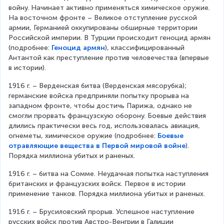
войну. Начинает активно применяться химическое оружие. 
На восточном фронте – Великое отступление русской 
армии, Германией оккупированы обширные территории 
Российской империи. В Турции происходит геноцид армян 
(подробнее: 
Геноцид армян
), классифицированный 
Антантой как преступление против человечества (впервые 
в истории).
1916 г. – Верденская битва (Верденская мясорубка); 
германские войска предприняли попытку прорыва на 
западном фронте, чтобы достичь Парижа, однако не 
смогли прорвать французскую оборону. Боевые действия 
длились практически весь год, использовалась авиация, 
огнеметы, химическое оружие (подробнее: 
Боевые
отравляющие вещества в Первой мировой войне
). 
Порядка миллиона убитых и раненых.
1916 г. – битва на Сомме. Неудачная попытка наступления 
британских и французских войск. Первое в истории 
применение танков. Порядка миллиона убитых и раненых.
1916 г. – Брусиловский прорыв. Успешное наступление 
русских войск против Австро-Венгрии в Галиции 