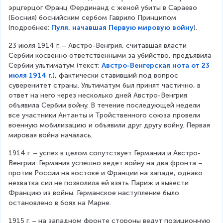
эрцгерцог Франц Фердинанд с женой убиты в Сараево 
(Босния) боснийским сербом Гаврило Принципом 
(подробнее: 
Пуля, начавшая Первую мировую войну
).
23 июля 1914 г. – Австро-Венгрия, считавшая власти 
Сербии косвенно ответственными за убийство, предъявила 
Сербии ультиматум (текст: 
Австро-Венгерская нота от 23
июля 1914 г.
), фактически ставивший под вопрос 
суверенитет страны. Ультиматум был принят частично, в 
ответ на него через несколько дней Австро-Венгрия 
объявила Сербии войну. В течение последующей недели 
все участники Антанты и Тройственного союза провели 
военную мобилизацию и объявили друг другу войну. Первая 
мировая война началась.
1914 г. – успех в целом сопутствует Германии и Австро-
Венгрии. Германия успешно ведет войну на два фронта – 
против России на востоке и Франции на западе, однако 
нехватка сил не позволила ей взять Париж и вывести 
Францию из войны. Германское наступление было 
остановлено в боях на Марне.
1915 г. – на западном фронте стороны ведут позиционную 