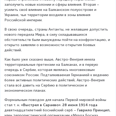
заполучить новые колонии и сферы влияния. Вторая – 
усилить своё влияние на Балканском полуострове и 
Украине, чьи территории входили в зоны влияния 
Российской империи.
В свою очередь, страны Антанты, не желавшие допустить 
нового передела Мира, в силу складывавшихся 
обстоятельств были вынуждены пойти на конфронтацию, и 
открыто заявляли о возможности открытия боевых 
действий.
Как было уже сказано выше, Австро-Венгрия имела 
территориальные претензии на Балканах, и в первую 
очередь в Сербии, которая являлась многовековым 
союзником России. Подталкиваемая Германией к ведению 
более активных политических действий, Австро-Венгрия 
стала всё давить на Сербию в политическом и 
экономическом планах.
Формальным поводом для начала Первой мировой войны 
стал т. н. 
«Выстрел в Сараево»
. 
28 июня 1914 года
девятнадцатилетний боснийский серб – 
Гаврило Принцип
, 
член террористической организации «Млада Босна», 