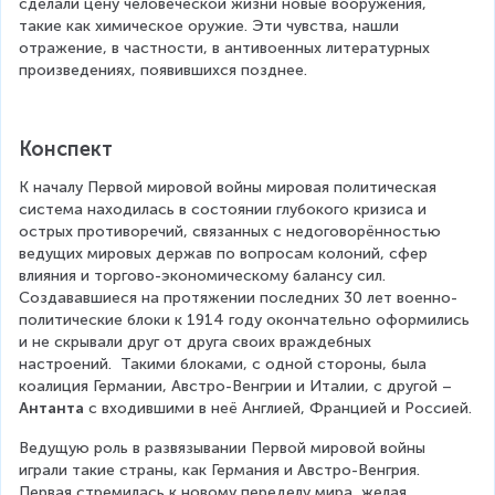
сделали цену человеческой жизни новые вооружения, 
такие как химическое оружие. Эти чувства, нашли 
отражение, в частности, в антивоенных литературных 
произведениях, появившихся позднее.
Конспект
К началу Первой мировой войны мировая политическая 
система находилась в состоянии глубокого кризиса и 
острых противоречий, связанных с недоговорённостью 
ведущих мировых держав по вопросам колоний, сфер 
влияния и торгово-экономическому балансу сил. 
Создававшиеся на протяжении последних 30 лет военно-
политические блоки к 1914 году окончательно оформились 
и не скрывали друг от друга своих враждебных 
настроений.  Такими блоками, с одной стороны, была 
коалиция Германии, Австро-Венгрии и Италии, с другой – 
Антанта
 с входившими в неё Англией, Францией и Россией.
Ведущую роль в развязывании Первой мировой войны 
играли такие страны, как Германия и Австро-Венгрия. 
Первая стремилась к новому переделу мира, желая 