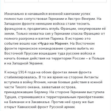
Изначально в начавшейся военной кампании успех 
полностью сопутствовал Германии и Австро-Венгрии. На 
Западном фронте немецкие войска стали теснить 
французов и, продвигаясь вглубь Франции, оккупировали её 
земли. Только нехватка сил у Германии спасла Францию от 
полного разгрома и взятия Парижа. В историю это 
событие вошло как 
«Чудо на Марне»
. На Восточном 
фронте германское командование сумело выбить из 
Восточной Пруссии вошедшие туда русские войска и 
начать боевые действия на территории России – в Польше 
и на Западной Украине.
К концу 1914 года на обоих фронтах линия фронта 
стабилизировалась. В то же время на стороне Антанты 
вступила в войну Япония, начав боевые действия в южной 
части Тихого океана, захватывая острова, 
принадлежавшие Берлину. На стороне Германии выступила 
Турция, стремившаяся к территориальным приобретениям 
на Балканах и в Закавказье. Против неё сразу же был 
открыт Кавказский фронт Русской армии.