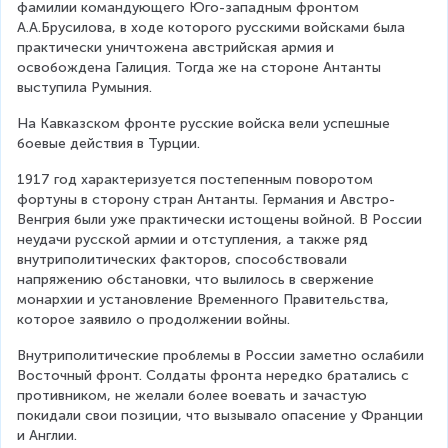
фамилии командующего Юго-западным фронтом 
А.А.Брусилова, в ходе которого русскими войсками была 
практически уничтожена австрийская армия и 
освобождена Галиция. Тогда же на стороне Антанты 
выступила Румыния.
На Кавказском фронте русские войска вели успешные 
боевые действия в Турции.
1917 год характеризуется постепенным поворотом 
фортуны в сторону стран Антанты. Германия и Австро-
Венгрия были уже практически истощены войной. В России 
неудачи русской армии и отступления, а также ряд 
внутриполитических факторов, способствовали 
напряжению обстановки, что вылилось в свержение 
монархии и установление Временного Правительства, 
которое заявило о продолжении войны.
Внутриполитические проблемы в России заметно ослабили 
Восточный фронт. Солдаты фронта нередко братались с 
противником, не желали более воевать и зачастую 
покидали свои позиции, что вызывало опасение у Франции 
и Англии.