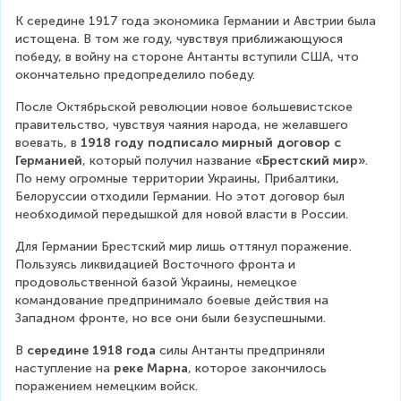
К середине 1917 года экономика Германии и Австрии была 
истощена. В том же году, чувствуя приближающуюся 
победу, в войну на стороне Антанты вступили США, что 
окончательно предопределило победу.
После Октябрьской революции новое большевистское 
правительство, чувствуя чаяния народа, не желавшего 
воевать, в 
1918 году подписало мирный договор с 
Германией
, который получил название 
«Брестский мир»
. 
По нему огромные территории Украины, Прибалтики, 
Белоруссии отходили Германии. Но этот договор был 
необходимой передышкой для новой власти в России.
Для Германии Брестский мир лишь оттянул поражение. 
Пользуясь ликвидацией Восточного фронта и 
продовольственной базой Украины, немецкое 
командование предпринимало боевые действия на 
Западном фронте, но все они были безуспешными.
В 
середине 1918 года
 силы Антанты предприняли 
наступление на 
реке Марна
, которое закончилось 
поражением немецким войск.