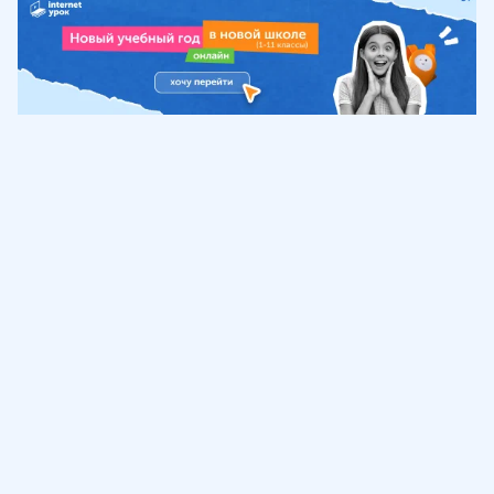
Обучение
ИнтернетУрок
Помощь
© ИнтернетУрок, 2009-
2026
8 (800) 775-41-21
info@interneturok.ru
101 000, г. Москва а/я 711 ООО «ИНТЕРДА»