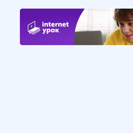
12
.
Серебряный век русской
культуры
19 мин
13
.
Итоги развития Российской
империи в 1900–1916 гг.
14 мин
Обучение
Интернет
Личный кабинет
О нас
Библиотека уроков
Наша фил
Домашняя школа
О школе