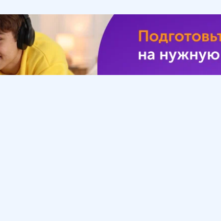
Урок
Помощь
Обратиться в поддержку
ософия
Вопросы и ответы
Инструкция по работе
с системой