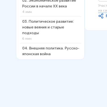
02
.
Экономическое развитие
Учас
России в начале XX века
на са
4 мин
03
.
Политическое развитие:
новые веяния и старые
подходы
6 мин
04
.
Внешняя политика. Русско-
японская война
11 мин
05
.
Первая российская
революция 1905–1907 гг. Ч. 1
22 мин
06
.
Первая российская
революция 1905–1907 гг. Ч. 2
15 мин