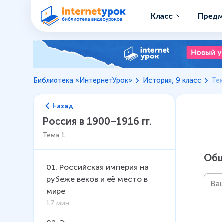
Класс
Пред
Библиотека «ИнтернетУрок»
История, 9 класс
Тем
Назад
Россия в 1900–1916 гг.
Тема
1
Общ
01
.
Российская империя на
рубеже веков и её место в
мире
17 мин