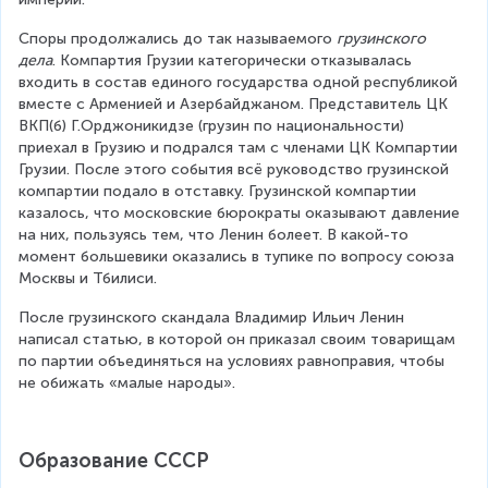
Споры продолжались до так называемого 
грузинского 
дела
. Компартия Грузии категорически отказывалась 
входить в состав единого государства одной республикой 
вместе с Арменией и Азербайджаном. Представитель ЦК 
ВКП(б) Г.Орджоникидзе (грузин по национальности) 
приехал в Грузию и подрался там с членами ЦК Компартии 
Грузии. После этого события всё руководство грузинской 
компартии подало в отставку. Грузинской компартии 
казалось, что московские бюрократы оказывают давление 
на них, пользуясь тем, что Ленин болеет. В какой-то 
момент большевики оказались в тупике по вопросу союза 
Москвы и Тбилиси.
После грузинского скандала Владимир Ильич Ленин 
написал статью, в которой он приказал своим товарищам 
по партии объединяться на условиях равноправия, чтобы 
не обижать «малые народы».
Образование СССР