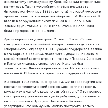
знаменитому командующему Красной армии отправиться 
на тот свет. Также «случайно», якобы в результате 
бытового конфликта, в 1925 году погиб и второй человек в 
армии — заместитель наркома обороны Г. И. Котовский. К 
власти в вооружённых силах пришёл К. Е. Ворошилов, 
давний друг Сталина. С 1918 года Сталин и Ворошилов 
были в прекрасных отношениях.
Армия перешла под контроль Сталина. Также Сталин 
контролировал и партийный аппарат, занимая должность 
Генерального Секретаря. Н. И. Бухарин поддержал Сталина 
в его борьбе с Троцким, после чего Бухарин был назначен 
главой главной газеты страны — газеты «Правда». Зиновьев 
и Каменев лишились своих постов. Каменев был 
заместителем Ленина в правительстве. На этот пост был 
назначен А. И. Рыков, который тоже поддержал Сталина.
В декабре 1925 года, на очередном, XIV съезде партии был 
поставлен теоретический вопрос: можно ли построить 
коммунизм в одной отдельно взятой стране? Этот вопрос 
обострил внутриполитическую борьбу между Сталиным и 
его оппонентами. Троцкий, Зиновьев и Каменев 
утверждали, что коммунизм можно построить только 