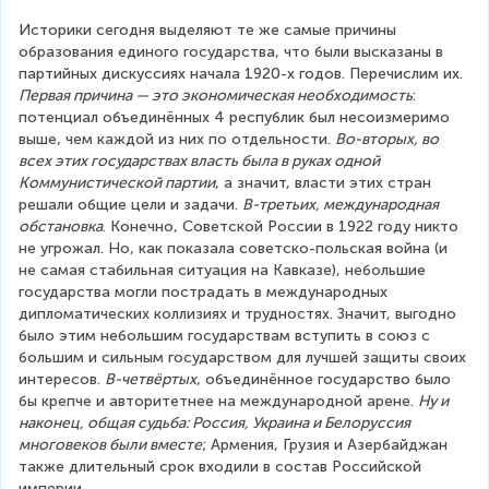
Историки сегодня выделяют те же самые причины 
образования единого государства, что были высказаны в 
партийных дискуссиях начала 1920-х годов. Перечислим их. 
Первая причина — это экономическая необходимость
: 
потенциал объединённых 4 республик был несоизмеримо 
выше, чем каждой из них по отдельности. 
Во-вторых, во 
всех этих государствах власть была в руках одной 
Коммунистической партии
, а значит, власти этих стран 
решали общие цели и задачи. 
В-третьих, международная 
обстановка
. Конечно, Советской России в 1922 году никто 
не угрожал. Но, как показала советско-польская война (и 
не самая стабильная ситуация на Кавказе), небольшие 
государства могли пострадать в международных 
дипломатических коллизиях и трудностях. Значит, выгодно 
было этим небольшим государствам вступить в союз с 
большим и сильным государством для лучшей защиты своих 
интересов. 
В-четвёртых
, объединённое государство было 
бы крепче и авторитетнее на международной арене. 
Ну и 
наконец, общая судьба: Россия, Украина и Белоруссия 
многовеков были вместе
; Армения, Грузия и Азербайджан 
также длительный срок входили в состав Российской 
империи.