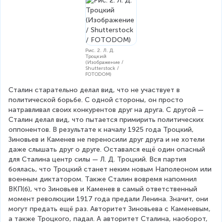
Рис. 2. Л. Д.
Троцкий
(Изображение /
Shutterstock /
FOTODOM)
Сталин старательно делал вид, что не участвует в 
политической борьбе. С одной стороны, он просто 
натравливал своих конкурентов друг на друга. С другой — 
Сталин делал вид, что пытается примирить политических 
оппонентов. В результате к началу 1925 года Троцкий, 
Зиновьев и Каменев не переносили друг друга и не хотели 
даже слышать друг о друге. Оставался ещё один опасный 
для Сталина центр силы — Л. Д. Троцкий. Вся партия 
боялась, что Троцкий станет неким новым Наполеоном или 
военным диктатором. Также Сталин вовремя напомнил 
ВКП(б), что Зиновьев и Каменев в самый ответственный 
момент революции 1917 года предали Ленина. Значит, они 
могут предать ещё раз. Авторитет Зиновьева с Каменевым, 
а также Троцкого, падал. А авторитет Сталина, наоборот, 