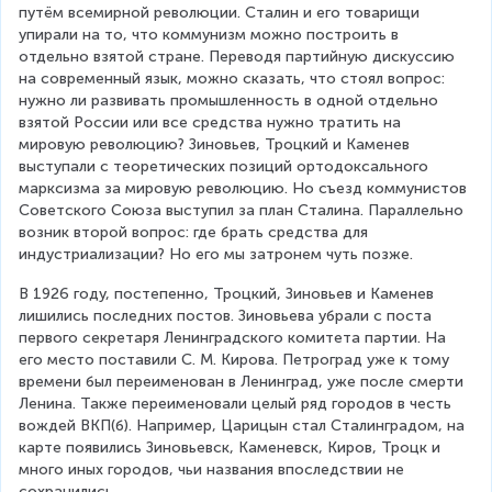
путём всемирной революции. Сталин и его товарищи 
упирали на то, что коммунизм можно построить в 
отдельно взятой стране. Переводя партийную дискуссию 
на современный язык, можно сказать, что стоял вопрос: 
нужно ли развивать промышленность в одной отдельно 
взятой России или все средства нужно тратить на 
мировую революцию? Зиновьев, Троцкий и Каменев 
выступали с теоретических позиций ортодоксального 
марксизма за мировую революцию. Но съезд коммунистов 
Советского Союза выступил за план Сталина. Параллельно 
возник второй вопрос: где брать средства для 
индустриализации? Но его мы затронем чуть позже.
В 1926 году, постепенно, Троцкий, Зиновьев и Каменев 
лишились последних постов. Зиновьева убрали с поста 
первого секретаря Ленинградского комитета партии. На 
его место поставили С. М. Кирова. Петроград уже к тому 
времени был переименован в Ленинград, уже после смерти 
Ленина. Также переименовали целый ряд городов в честь 
вождей ВКП(б). Например, Царицын стал Сталинградом, на 
карте появились Зиновьевск, Каменевск, Киров, Троцк и 
много иных городов, чьи названия впоследствии не 
сохранились.