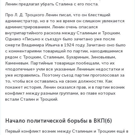
Ленин предлагал убрать Сталина с его поста.
Про Л. Д. Троцкого Ленин писал, что он блестящий 
администратор, но в то же время он слишком увлекается 
администрированием. Ленин очень опасался 
внутрипартийного раскола между Сталиным и Троцким. 
Однако «Письмо к съезду» было зачитано уже после 
смерти Владимира Ильича в 1924 году. Зачитано оно было 
с комментариями товарищей по партии, находившимися 
рядом с Троцким, Сталиным, Бухариным, Зиновьевым, 
Каменевым. Партийные товарищи пообещали, что их 
«подопечные» учли все указанные Лениным недостатки и 
уже исправились. Поэтому съезд партии проголосовал за 
то, чтобы все оставались на своих должностях. Как 
покажет история, Ленин оказался прав, и в партии возник 
конфликт между разными группами, во главе которых 
встали Сталин и Троцкий.
Начало политической борьбы в ВКП(б)
Первый конфликт возник между Сталиным и Троцким ещё в 