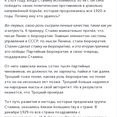
К 1929 году, когда Сталину исполнилось 50 лет, он смог 
победить своих политических противников в довольно 
напряжённой борьбе, которая продолжалась все 1920-е 
годы. Почему ему это удалось?
Во-первых, свою роль сыграли личные качества, такие как ум 
и хитрость
. К примеру, Сталин внимательно прочёл, что 
писал Ленин о бюрократии. Главным элементом системы 
управления в СССР, по мысли Ленина, стала бюрократия. 
Сталин сделал ставку на бюрократию, и это вторая причина 
его победы
. Партийная бюрократия, в свою очередь, 
поддержала Сталина.
От него зависела жизнь сотен тысяч партийных 
чиновников, их должности, их зарплаты, пайки и так далее. 
Троцкий тоже понял, какова роль бюрократии, но понял 
это он на несколько лет позже. Троцкий больше надеялся 
на народные массы и свой авторитет. Но в результате 
окажется, что Троцкий проиграл.
Тот путь развития и методы, которые предлагала группа 
Сталина, оказались близки большинству в стране. В 
декабре 1929-го вся страна поздравляла с 