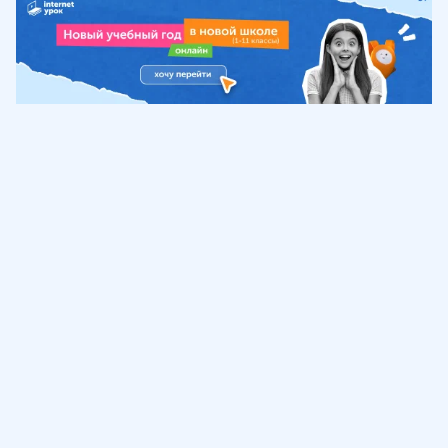
Обучение
ИнтернетУрок
Помощь
© ИнтернетУрок, 2009-
2026
8 (800) 775-41-21
info@interneturok.ru
101 000, г. Москва а/я 711 ООО «ИНТЕРДА»