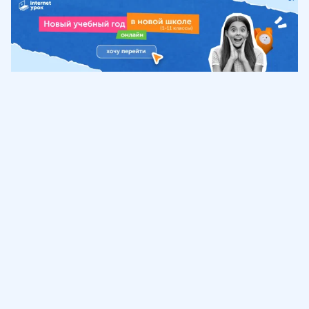
Обучение
ИнтернетУрок
Помощь
© ИнтернетУрок, 2009-
2026
8 (800) 775-41-21
info@interneturok.ru
101 000, г. Москва а/я 711 ООО «ИНТЕРДА»