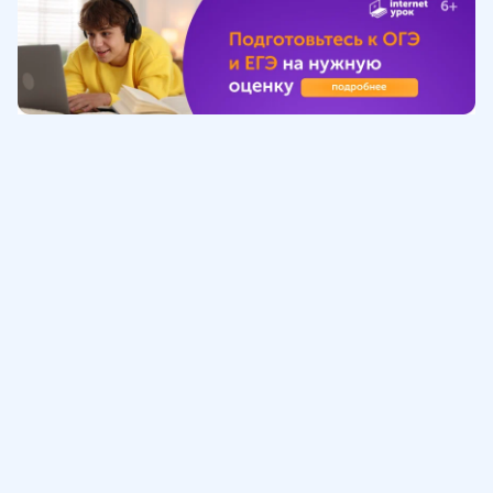
Обучение
ИнтернетУрок
Помощь
© ИнтернетУрок, 2009-
2026
8 (800) 775-41-21
info@interneturok.ru
101 000, г. Москва а/я 711 ООО «ИНТЕРДА»