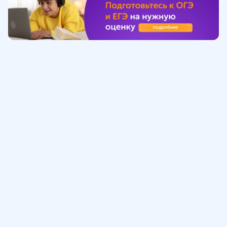
Обучение
ИнтернетУрок
Помощь
© ИнтернетУрок, 2009-
2026
8 (800) 775-41-21
info@interneturok.ru
101 000, г. Москва а/я 711 ООО «ИНТЕРДА»
Соглашение о пользовании сайтом