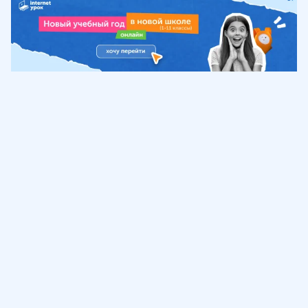
Обучение
ИнтернетУрок
Помощь
© ИнтернетУрок, 2009-
2026
8 (800) 775-41-21
info@interneturok.ru
101 000, г. Москва а/я 711 ООО «ИНТЕРДА»