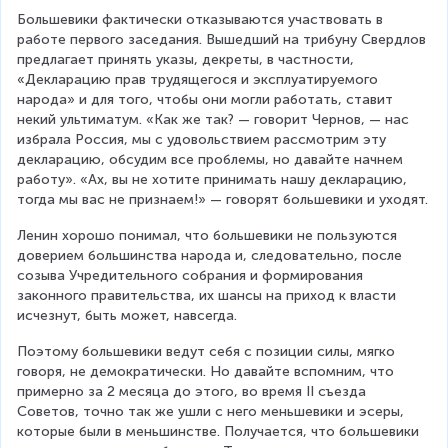
Большевики фактически отказываются участвовать в 
работе первого заседания. Вышедший на трибуну Свердлов 
предлагает принять указы, декреты, в частности, 
«Декларацию прав трудящегося и эксплуатируемого 
народа» и для того, чтобы они могли работать, ставит 
некий ультиматум. «Как же так? — говорит Чернов, — нас 
избрала Россия, мы с удовольствием рассмотрим эту 
декларацию, обсудим все проблемы, но давайте начнем 
работу». «Ах, вы не хотите принимать нашу декларацию, 
тогда мы вас не признаем!» — говорят большевики и уходят.
Ленин хорошо понимал, что большевики не пользуются 
доверием большинства народа и, следовательно, после 
созыва Учредительного собрания и формирования 
законного правительства, их шансы на приход к власти 
исчезнут, быть может, навсегда.
Поэтому большевики ведут себя с позиции силы, мягко 
говоря, не демократически. Но давайте вспомним, что 
примерно за 2 месяца до этого, во время II съезда 
Советов, точно так же ушли с него меньшевики и эсеры, 
которые были в меньшинстве. Получается, что большевики 