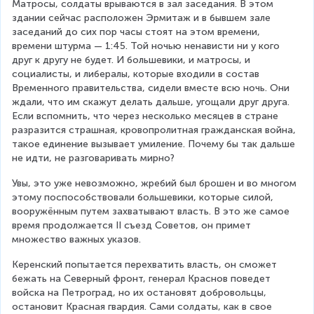
Матросы, солдаты врываются в зал заседания. В этом 
здании сейчас расположен Эрмитаж и в бывшем зале 
заседаний до сих пор часы стоят на этом времени, 
времени штурма — 1:45. Той ночью ненависти ни у кого 
друг к другу не будет. И большевики, и матросы, и 
социалисты, и либералы, которые входили в состав 
Временного правительства, сидели вместе всю ночь. Они 
ждали, что им скажут делать дальше, угощали друг друга. 
Если вспомнить, что через несколько месяцев в стране 
разразится страшная, кровопролитная гражданская война, 
такое единение вызывает умиление. Почему бы так дальше 
не идти, не разговаривать мирно?
Увы, это уже невозможно, жребий был брошен и во многом 
этому поспособствовали большевики, которые силой, 
вооружённым путем захватывают власть. В это же самое 
время продолжается II съезд Советов, он примет 
множество важных указов.
Керенский попытается перехватить власть, он сможет 
бежать на Северный фронт, генерал Краснов поведет 
войска на Петроград, но их остановят добровольцы, 
остановит Красная гвардия. Сами солдаты, как в свое 