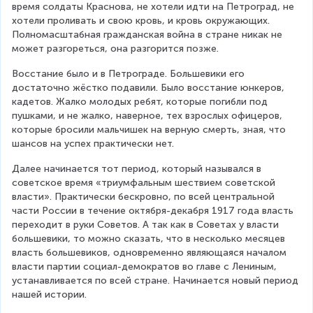
время солдаты Краснова, не хотели идти на Петроград, не 
хотели проливать и свою кровь, и кровь окружающих. 
Полномасштабная гражданская война в стране никак не 
может разгореться, она разгорится позже.
Восстание было и в Петрограде. Большевики его 
достаточно жёстко подавили. Было восстание юнкеров, 
кадетов. Жалко молодых ребят, которые погибли под 
пушками, и не жалко, наверное, тех взрослых офицеров, 
которые бросили мальчишек на верную смерть, зная, что 
шансов на успех практически нет.
Далее начинается тот период, который назывался в 
советское время «триумфальным шествием советской 
власти». Практически бескровно, по всей центральной 
части России в течение октября-декабря 1917 года власть 
переходит в руки Советов. А так как в Советах у власти 
большевики, то можно сказать, что в несколько месяцев 
власть большевиков, одновременно являющаяся началом 
власти партии социал-демократов во главе с Лениным, 
устанавливается по всей стране. Начинается новый период 
нашей истории.