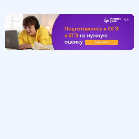
Обучение
ИнтернетУрок
Помощь
© ИнтернетУрок, 2009-
2026
8 (800) 775-41-21
info@interneturok.ru