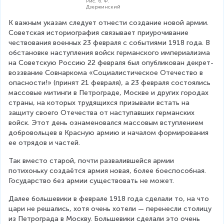
Рис. 6. Ф.
Дзержинский
К важным указам следует отнести создание новой армии. 
Советская историография связывает приурочивание 
чествования военных 23 февраля с событиями 1918 года. В 
обстановке наступления войск германского империализма 
на Советскую Россию 22 февраля был опубликован декрет-
воззвание Совнаркома «Социалистическое Отечество в 
опасности!» (принят 21 февраля), а 23 февраля состоялись 
массовые митинги в Петрограде, Москве и других городах 
страны, на которых трудящихся призывали встать на 
защиту своего Отечества от наступавших германских 
войск. Этот день ознаменовался массовым вступлением 
добровольцев в Красную армию и началом формирования 
ее отрядов и частей.
Так вместо старой, почти развалившейся армии 
потихоньку создаётся армия новая, более боеспособная. 
Государство без армии существовать не может.
Далее большевики в феврале 1918 года сделали то, на что 
цари не решались, хотя очень хотели — перенесли столицу 
из Петрограда в Москву. Большевики сделали это очень 