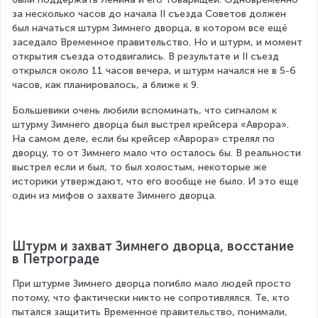
за несколько часов до начала II съезда Советов должен 
был начаться штурм Зимнего дворца, в котором все ещё 
заседало Временное правительство. Но и штурм, и момент 
открытия съезда отодвигались. В результате и II съезд 
открылся около 11 часов вечера, и штурм начался не в 5-6 
часов, как планировалось, а ближе к 9.
Большевики очень любили вспоминать, что сигналом к 
штурму Зимнего дворца был выстрел крейсера «Аврора». 
На самом деле, если бы крейсер «Аврора» стрелял по 
дворцу, то от Зимнего мало что осталось бы. В реальности 
выстрел если и был, то был холостым, некоторые же 
историки утверждают, что его вообще не было. И это еще 
один из мифов о захвате Зимнего дворца.
Штурм и захват Зимнего дворца, восстание 
в Петрограде
При штурме Зимнего дворца погибло мало людей просто 
потому, что фактически никто не сопротивлялся. Те, кто 
пытался защитить Временное правительство, понимали, 