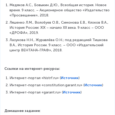
Медяков А.С., Бовыкин Д.Ю., Всеобщая история. Новое 
время. 9 класс. – Акционерное общество «Издательство 
«Просвещение», 2018.
Ляшенко Л.М., Волобуев О.В., Симонова Е.В., Клоков В.А., 
История России: XIX – начало XX века. 9 класс – ООО 
«ДРОФА», 2019.
Лазукова Н.Н., Журавлёва О.Н.; под редакцией Тишкова 
В.А., История России. 9 класс. – ООО «Издательский 
центр ВЕНТАНА-ГРАФ», 2018.
Ссылки на интернет-ресурсы
:
Интернет-портал «histrf.ru» (
Источник
)
Интернет-портал «constitution.garant.ru» (
Источник
)
Интернет-портал «garant.ru» (
Источник
)
Домашнее задание
: