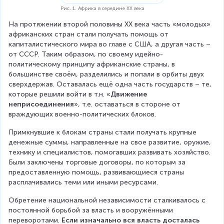
Рис. 1. Африка в середине ХХ века
На протяжении второй половины ХХ века часть «молодых» 
африканских стран стали получать помощь от 
капиталистического мира во главе с США, а другая часть – 
от СССР. Таким образом, по своему идейно-
политическому принципу африканские страны, в 
большинстве своём, разделились и попали в орбиты двух 
сверхдержав. Оставалась ещё одна часть государств – те, 
которые решили войти в т.н. «
Движение 
неприсоединения
», т.е. оставаться в стороне от 
враждующих военно-политических блоков.
Примкнувшие к блокам страны стали получать крупные 
денежные суммы, направленные на свое развитие, оружие, 
технику и специалистов, помогавших развивать хозяйство. 
Были заключены торговые договоры, по которым за 
предоставленную помощь, развивающиеся страны 
расплачивались теми или иными ресурсами.
Обретение национальной независимости сталкивалось с 
постоянной борьбой за власть и вооружёнными 
переворотами. 
Если изначально вся власть досталась 