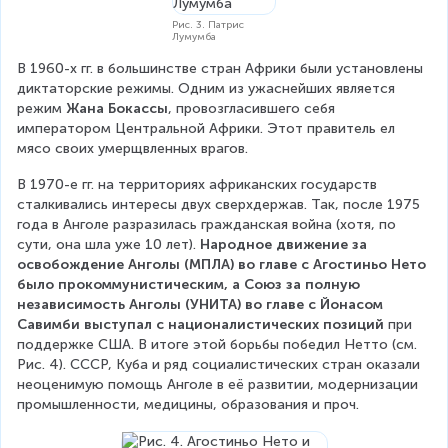
Рис. 3. Патрис
Лумумба
В 1960-х гг. в большинстве стран Африки были установлены 
диктаторские режимы. Одним из ужаснейших является 
режим 
Жана Бокассы
, провозгласившего себя 
императором Центральной Африки. Этот правитель ел 
мясо своих умерщвленных врагов.
В 1970-е гг. на территориях африканских государств 
сталкивались интересы двух сверхдержав. Так, после 1975 
года в Анголе разразилась гражданская война (хотя, по 
сути, она шла уже 10 лет). 
Народное движение за 
освобождение Анголы (МПЛА) во главе с Агостиньо Нето 
было прокоммунистическим, а Союз за полную 
независимость Анголы (УНИТА) во главе с Йонасом 
Савимби выступал с националистических позиций
 при 
поддержке США. В итоге этой борьбы победил Нетто (см. 
Рис. 4). СССР, Куба и ряд социалистических стран оказали 
неоценимую помощь Анголе в её развитии, модернизации 
промышленности, медицины, образования и проч.