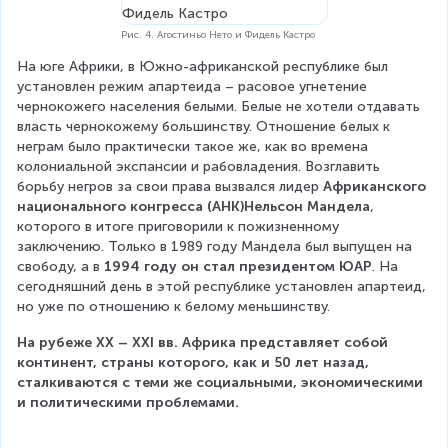
Рис. 4. Агостиньо Нето и Фидель Кастро
На юге Африки, в Южно-африканской республике был 
установлен режим апартеида – расовое угнетение 
чернокожего населения белыми. Белые не хотели отдавать 
власть чернокожему большинству. Отношение белых к 
неграм было практически такое же, как во времена 
колониальной экспансии и рабовладения. Возглавить 
борьбу негров за свои права вызвался лидер 
Африканского 
национального конгресса (АНК)Нельсон Мандела
, 
которого в итоге приговорили к пожизненному 
заключению. Только в 1989 году Мандела был выпущен на 
свободу, а в 
1994 году он стал президентом ЮАР
. На 
сегодняшний день в этой республике установлен апартеид, 
но уже по отношению к белому меньшинству.
На рубеже ХХ – XXI вв. Африка представляет собой 
континент, страны которого, как и 50 лет назад, 
сталкиваются с теми же социальными, экономическими 
и политическими проблемами.