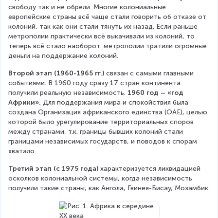
свободу так и не обрели. Многие колониальные 
европейские страны всё чаще стали говорить об отказе от 
колоний, так как они стали тянуть их назад. Если раньше 
метрополии практически всё выкачивали из колоний, то 
теперь всё стало наоборот: метрополии тратили огромные 
деньги на поддержание колоний.
Второй этап (1960-1965 гг.) 
связан с самыми главными 
событиями. В 1960 году сразу 17 стран континента 
получили реальную независимость. 
1960 год – «год 
Африки».
 Для поддержания мира и спокойствия была 
создана Организация африканского единства (ОАЕ), целью 
которой было урегулирование территориальных споров 
между странами, т.к. границы бывших колоний стали 
границами независимых государств, и поводов к спорам 
хватало.
Третий этап (с 1975 года)
 характеризуется ликвидацией 
осколков колониальной системы, когда независимость 
получили такие страны, как Ангола, Гвинея-Бисау, Мозамбик.