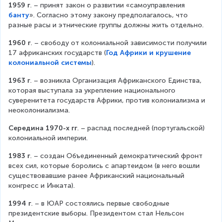
1959 г
. – принят закон о развитии «самоуправления 
банту
». Согласно этому закону предполагалось, что 
разные расы и этнические группы должны жить отдельно.
1960 г
. – свободу от колониальной зависимости получили 
17 африканских государств (
Год Африки и крушение
колониальной системы
).
1963 г
. – возникла Организация Африканского Единства, 
которая выступала за укрепление национального 
суверенитета государств Африки, против колониализма и 
неоколониализма.
Середина 1970-х гг
. – распад последней (португальской) 
колониальной империи.
1983 г
. – создан Объединенный демократический фронт 
всех сил, которые боролись с апартеидом (в него вошли 
существовавшие ранее Африканский национальный 
конгресс и Инката).
1994 г
. – в ЮАР состоялись первые свободные 
президентские выборы. Президентом стал Нельсон 