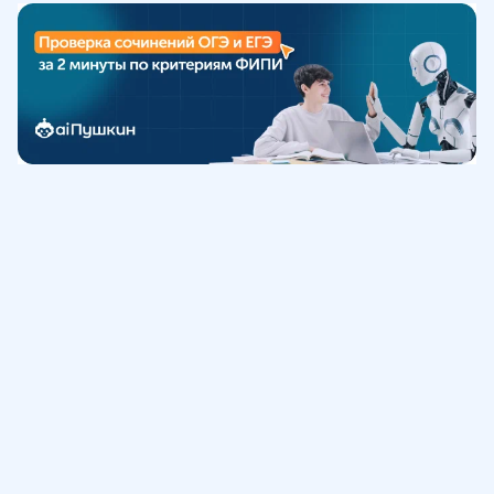
Обучение
ИнтернетУрок
Помощь
© ИнтернетУрок, 2009-
2026
8 (800) 775-41-21
info@interneturok.ru