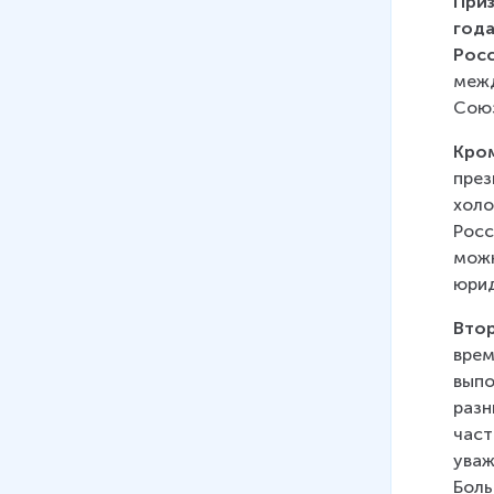
Приз
года
Росс
межд
Сою
Кро
през
холо
Росс
можн
юрид
Втор
врем
выпо
разн
част
уваж
Боль