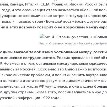
ания, Канада, Италия, США, Франция, Япония. Россия была
 году, и эта организация стала называться «Большой вос
ународные экономические встречи государств проходил
твовали, помимо стран «Большой восьмёрки», другие разв
ии в этих встречах говорит о её возросшем междунар
Рис. 4. Страны-участницы «Большой восьмёрки
 одной важной темой взаимоотношений между Российс
омическое сотрудничество. 
Россия признала за собой 
. Но вместе с тем, остальные международные юридичес
анялись за Россией. Особенно это было важно во второй 
 экономические проблемы, и попытки решить внутренни
н выглядели достаточно разумным дипломатическим шаго
омическая ситуация РФ улучшилась, и она отдала больши
, другим странам. Более того, Россия заплатила миру до
нуэзской конференции 1922 года.