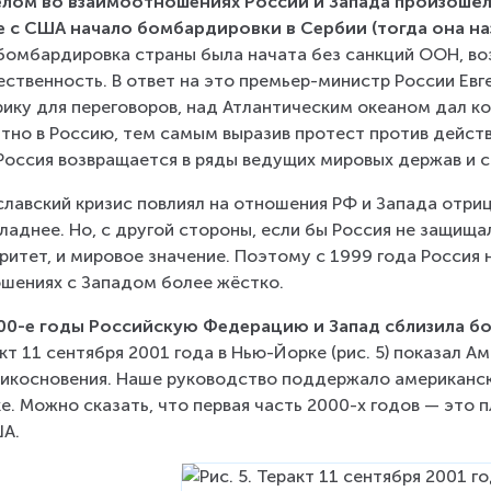
лом во взаимоотношениях России и Запада произошёл 
е с США начало бомбардировки в Сербии (тогда она на
бомбардировка страны была начата без санкций ООН, во
ственность. В ответ на это премьер-министр России Евг
ику для переговоров, над Атлантическим океаном дал ко
тно в Россию, тем самым выразив протест против действ
Россия возвращается в ряды ведущих мировых держав и с
лавский кризис повлиял на отношения РФ и Запада отри
ладнее. Но, с другой стороны, если бы Россия не защищал
ритет, и мировое значение. Поэтому с 1999 года Россия 
шениях с Западом более жёстко.
00-е годы Российскую Федерацию и Запад сблизила 
кт 11 сентября 2001 года в Нью-Йорке (рис. 5) показал Ам
икосновения. Наше руководство поддержало американски
е. Можно сказать, что первая часть 2000-х годов — это
А.