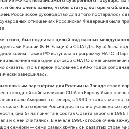
нание РФ как независимого суверенного государства 
х, и было очень важно, чтобы статус, которым обладал
ией.
 Российское руководство для этого постаралось сде
ународных отношениях Российская Федерация была при
за.
ме этого, был подписан целый ряд важных междунаро
идентами России (Б. Н. Ельцин) и США (Дж. Буш) была по
дной войны. Также РФ вступила в программу НАТО «Партн
ия заключила ещё один договор с НАТО о неприменении с
о сказать, что в первой половине 1990-х годов холодна
ически завершилась.
ым важным партнёром для России на Западе стало ев
ена холодной войны влияние США на Европу было очень с
лняли волю Америки, то теперь, с 1990-х годов, можно го
ых силах. В это время Россия достаточно успешно сотру
ности, она была принята в состав Совета Европы в 1996 г
али и с ней считались. В начале 1990-х годов очень важн
шой семёрки — семи самых крупных и развитых стран мир