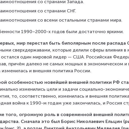
заимоотношения со странами Запада.
заимоотношения со странами СНГ.
заимоотношения со всеми остальными странами мира.
енности 1990–2000-х годов были достаточно яркими.
ервых, мир перестал быть биполярным после распада
ыми сверхдержавами, которые делили сферы влияния в м
 остался один мировой лидер — США. Российская Федера
ав, причём далеко не самых мощных в экономическом и п
 изменилась и внешняя политика России.
рой особенностью новейшей внешней политики РФ ста
инально изменились цели и задачи социально-экономичес
ития, то, соответственно, изменилась и внешняя политик
дная война к 1990-м годам уже закончилась, и Россия с
е того, огромную роль в современной внешней политик
дарства. Сначала это был Борис Николаевич Ельцин (р
н (рис. 2), а потом Дмитрий Анатольевич Медведев (рис.