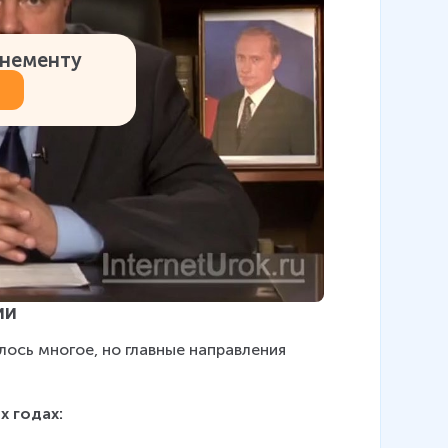
онементу
ии
ось многое, но главные направления 
х годах: