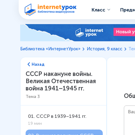
Класс
Пред
Библиотека «ИнтернетУрок»
История, 9 класс
Те
Назад
СССР накануне войны.
Великая Отечественная
война 1941–1945 гг.
Общ
Тема
3
01
.
СССР в 1939–1941 гг.
19 мин