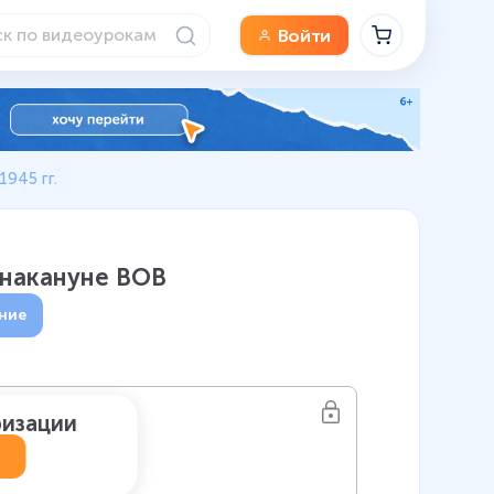
Войти
1945 гг.
 накануне ВОВ
ние
ризации