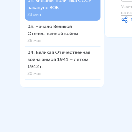
02
.
Внешняя политика СССР
Учас
накануне ВОВ
на са
23 мин
03
.
Начало Великой
Отечественной войны
26 мин
04
.
Великая Отечественная
война зимой 1941 – летом
1942 г.
20 мин
05
.
Новый порядок на
оккупированных территориях.
Сопротивление
20 мин
06
.
Советский тыл в годы ВОВ
20 мин