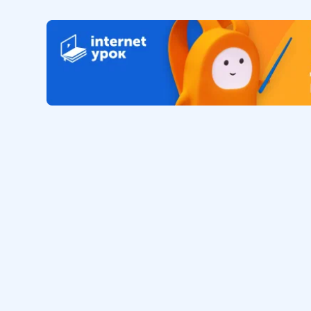
16 мин
Обучение
Интернет
Личный кабинет
О нас
Библиотека уроков
Наша фил
Домашняя школа
О школе