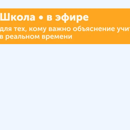
Урок
Помощь
Обратиться в поддержку
ософия
Вопросы и ответы
Инструкция по работе
с системой