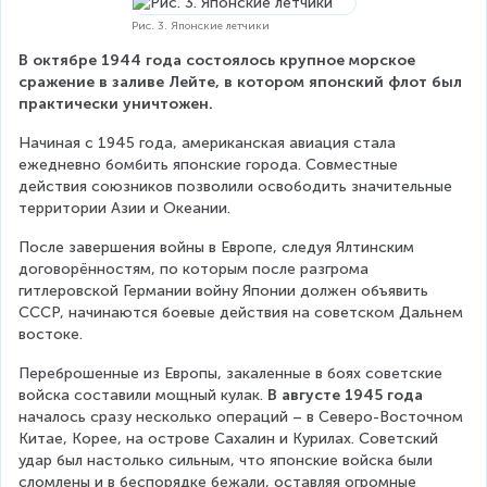
Рис. 3. Японские летчики
В октябре 1944 года состоялось крупное морское 
сражение в заливе Лейте, в котором японский флот был 
практически уничтожен.
Начиная с 1945 года, американская авиация стала 
ежедневно бомбить японские города. Совместные 
действия союзников позволили освободить значительные 
территории Азии и Океании.
После завершения войны в Европе, следуя Ялтинским 
договорённостям, по которым после разгрома 
гитлеровской Германии войну Японии должен объявить 
СССР, начинаются боевые действия на советском Дальнем 
востоке.
Переброшенные из Европы, закаленные в боях советские 
войска составили мощный кулак. 
В августе 1945 года 
началось сразу несколько операций – в Северо-Восточном 
Китае, Корее, на острове Сахалин и Курилах. Советский 
удар был настолько сильным, что японские войска были 
сломлены и в беспорядке бежали, оставляя огромные 