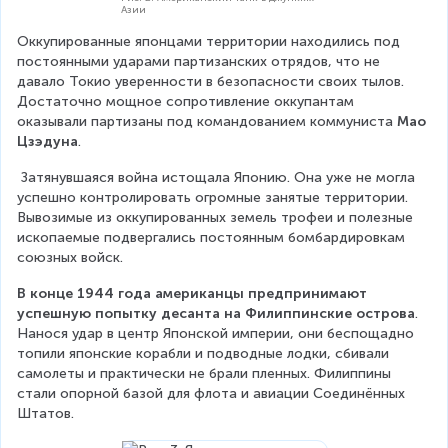
Азии
Оккупированные японцами территории находились под 
постоянными ударами партизанских отрядов, что не 
давало Токио уверенности в безопасности своих тылов. 
Достаточно мощное сопротивление оккупантам 
оказывали партизаны под командованием коммуниста 
Мао 
Цзэдуна
.
 Затянувшаяся война истощала Японию. Она уже не могла 
успешно контролировать огромные занятые территории. 
Вывозимые из оккупированных земель трофеи и полезные 
ископаемые подвергались постоянным бомбардировкам 
союзных войск.
В конце 1944 года американцы предпринимают 
успешную попытку десанта на Филиппинские острова
. 
Нанося удар в центр Японской империи, они беспощадно 
топили японские корабли и подводные лодки, сбивали 
самолеты и практически не брали пленных. Филиппины 
стали опорной базой для флота и авиации Соединённых 
Штатов.