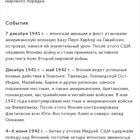
мирового порядка.
События
7 декабря 1941 г.
 – японская авиация и флот атаковали 
американскую военную базу Перл-Харбор на Гавайских 
островах, нанеся ей значительный урон. После этого США 
объявили Японию войну и стали принимать активное 
участие в боях Второй мировой войны.
Декабрь 1941 г. – май 1942 г.
 – Япония ведет успешные 
боевые действия в Гонконге, Таиланде, Голландской Ост-
Индии, Малайзии, Бирме и других регионах, нанося 
поражения местным, а также американским, британским, 
голландским, австралийским и китайским войскам. В мае 
1942 года капитулировали местные и американские войска 
на Филиппинах. После этого Япония контролировала 
фактически всю Юго-Восточную Азию и северо-запад 
Океании.
4–6 июня 1942 г.
 – битва у атолла Мидуэй. США одержали 
победу над Японией, потопив четыре японских авианосца 