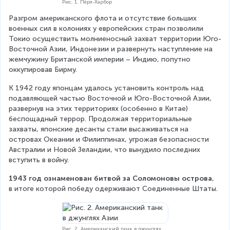
Рис. 1. Пёрл-Харбор
Разгром американского флота и отсутствие больших 
военных сил в колониях у европейских стран позволили 
Токио осуществить молниеносный захват территории Юго-
Восточной Азии, Индонезии и развернуть наступление на 
жемчужину Британской империи – Индию, попутно 
оккупировав Бирму.
К 1942 году японцам удалось установить контроль над 
подавляющей частью Восточной и Юго-Восточной Азии, 
развернув на этих территориях (особенно в Китае) 
беспощадный террор. Продолжая территориальные 
захваты, японские десанты стали высаживаться на 
островах Океании и Филиппинах, угрожая безопасности 
Австралии и Новой Зеландии, что вынудило последних 
вступить в войну.
1943 год ознаменован битвой за Соломоновы острова
, 
в итоге которой победу одерживают Соединенные Штаты.
Рис. 2. Американский танк в джунглях