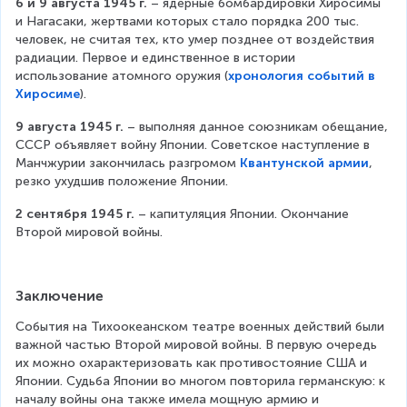
6 и 9 августа 1945 г.
 – ядерные бомбардировки Хиросимы 
и Нагасаки, жертвами которых стало порядка 200 тыс. 
человек, не считая тех, кто умер позднее от воздействия 
радиации. Первое и единственное в истории 
использование атомного оружия (
хронология событий в
Хиросиме
).
9 августа 1945 г.
 – выполняя данное союзникам обещание, 
СССР объявляет войну Японии. Советское наступление в 
Манчжурии закончилась разгромом 
Квантунской армии
, 
резко ухудшив положение Японии.
2 сентября 1945 г.
 – капитуляция Японии. Окончание 
Второй мировой войны.
Заключение
События на Тихоокеанском театре военных действий были 
важной частью Второй мировой войны. В первую очередь 
их можно охарактеризовать как противостояние США и 
Японии. Судьба Японии во многом повторила германскую: к 
началу войны она также имела мощную армию и 