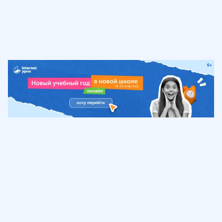
Обучение
ИнтернетУрок
Помощь