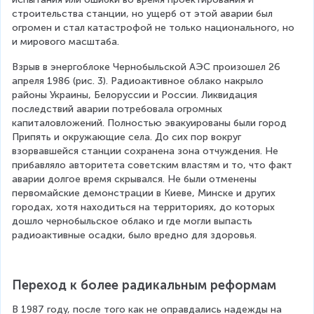
строительства станции, но ущерб от этой аварии был 
огромен и стал катастрофой не только национального, но 
и мирового масштаба.
Взрыв в энергоблоке Чернобыльской АЭС произошел 26 
апреля 1986 (рис. 3). Радиоактивное облако накрыло 
районы Украины, Белоруссии и России. Ликвидация 
последствий аварии потребовала огромных 
капиталовложений. Полностью эвакуированы были город 
Припять и окружающие села. До сих пор вокруг 
взорвавшейся станции сохранена зона отчуждения. Не 
прибавляло авторитета советским властям и то, что факт 
аварии долгое время скрывался. Не были отменены 
первомайские демонстрации в Киеве, Минске и других 
городах, хотя находиться на территориях, до которых 
дошло чернобыльское облако и где могли выпасть 
радиоактивные осадки, было вредно для здоровья.
Переход к более радикальным реформам
В 1987 году, после того как не оправдались надежды на 