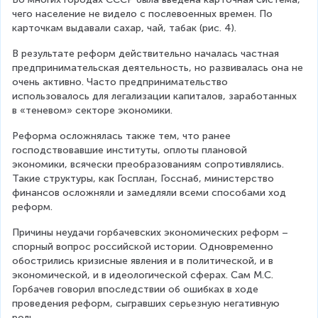
чего население не видело с послевоенных времен. По 
карточкам выдавали сахар, чай, табак (рис. 4).
В результате реформ действительно началась частная 
предпринимательская деятельность, но развивалась она не 
очень активно. Часто предпринимательство 
использовалось для легализации капиталов, заработанных 
в «теневом» секторе экономики.
Реформа осложнялась также тем, что ранее 
господствовавшие институты, оплоты плановой 
экономики, всячески преобразованиям сопротивлялись. 
Такие структуры, как Госплан, Госснаб, министерство 
финансов осложняли и замедляли всеми способами ход 
реформ.
Причины неудачи горбачевских экономических реформ – 
спорный вопрос российской истории. Одновременно 
обострились кризисные явления и в политической, и в 
экономической, и в идеологической сферах. Сам М.С. 
Горбачев говорил впоследствии об ошибках в ходе 
проведения реформ, сыгравших серьезную негативную 
роль.