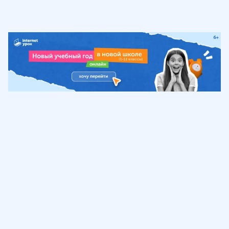
Обучение
ИнтернетУрок
Помощь
© ИнтернетУрок, 2009-
2026