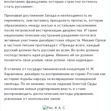
воспитанию французами, которым страстно хотелось 
стать русскими».
Признавая достижения Запада и необходимость их 
перенимать, они пытались преодолеть пропасть, которая 
образовалась между знатью и остальным населением 
после петровской вестернизации дворянства. И такие 
националистические настроения разделяли почти все 
активные участники декабристских обществ. Михаил Орлов 
в частном письме проповедует: «Прежде всего, каждый 
русский должен быть русским во всём. Во всём должна 
господствовать идея родины. Именно ей он должен 
посвятить свои усилия, свои успехи, свои надежды».
В отличие от государственнической концепции Н. М. 
Карамзина, декабристы воспринимали историю России как 
историю борьбы народа за возвращение похищенной 
свободы. По их мнению, после падения Золотой Орды 
московские князья узурпировали власть и стали 
воспроизводить деспотические методы управления, 
усвоенные от монгольских ханов.