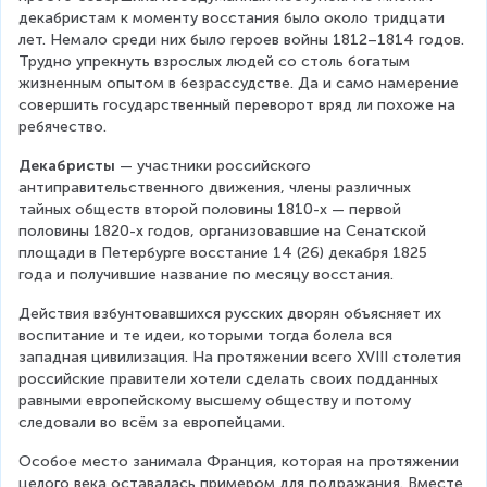
декабристам к моменту восстания было около тридцати 
лет. Немало среди них было героев войны 1812–1814 годов. 
Трудно упрекнуть взрослых людей со столь богатым 
жизненным опытом в безрассудстве. Да и само намерение 
совершить государственный переворот вряд ли похоже на 
ребячество.
Декабристы 
— участники российского 
антиправительственного движения, члены различных 
тайных обществ второй половины 1810-х — первой 
половины 1820-х годов, организовавшие на Сенатской 
площади в Петербурге восстание 14 (26) декабря 1825 
года и получившие название по месяцу восстания.
Действия взбунтовавшихся русских дворян объясняет их 
воспитание и те идеи, которыми тогда болела вся 
западная цивилизация. На протяжении всего XVIII столетия 
российские правители хотели сделать своих подданных 
равными европейскому высшему обществу и потому 
следовали во всём за европейцами.
Особое место занимала Франция, которая на протяжении 
целого века оставалась примером для подражания. Вместе 