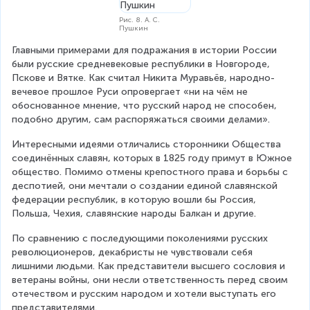
Рис. 8. А. С.
Пушкин
Главными примерами для подражания в истории России 
были русские средневековые республики в Новгороде, 
Пскове и Вятке. Как считал Никита Муравьёв, народно-
вечевое прошлое Руси опровергает «ни на чём не 
обоснованное мнение, что русский народ не способен, 
подобно другим, сам распоряжаться своими делами».
Интересными идеями отличались сторонники Общества 
соединённых славян, которых в 1825 году примут в Южное 
общество. Помимо отмены крепостного права и борьбы с 
деспотией, они мечтали о создании единой славянской 
федерации республик, в которую вошли бы Россия, 
Польша, Чехия, славянские народы Балкан и другие.
По сравнению с последующими поколениями русских 
революционеров, декабристы не чувствовали себя 
лишними людьми. Как представители высшего сословия и 
ветераны войны, они несли ответственность перед своим 
отечеством и русским народом и хотели выступать его 
представителями.