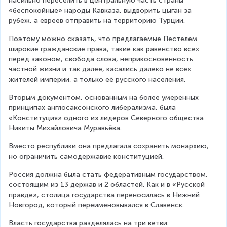
насильно переселить в центральную часть страны 
«беспокойные» народы Кавказа, выдворить цыган за 
рубеж, а евреев отправить на территорию Турции.
Поэтому можно сказать, что предлагаемые Пестелем 
широкие гражданские права, такие как равенство всех 
перед законом, свобода слова, неприкосновенность 
частной жизни и так далее, касались далеко не всех 
жителей империи, а только её русского населения.
Вторым документом, основанным на более умеренных 
принципах англосаксонского либерализма, была 
«Конституция» одного из лидеров Северного общества 
Никиты Михайловича Муравьёва.
Вместо республики она предлагала сохранить монархию, 
но ограничить самодержавие конституцией.
Россия должна была стать федеративным государством, 
состоящим из 13 держав и 2 областей. Как и в «Русской 
правде», столица государства переносилась в Нижний 
Новгород, который переименовывался в Славенск.
Власть государства разделялась на три ветви: 