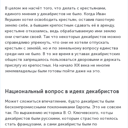
В целом же насчёт того, что делать с крестьянами, 
единого мнения у декабристов не было. Когда Иван 
Якушкин хотел освободить крестьян, оставив пахотную 
землю себе, а бывшим крепостным сдавать её в аренду, 
крестьяне отказались, ведь обрабатываемую ими землю 
они считали своей. Так что некоторых декабристов можно 
справедливо упрекнуть, что они не хотели отпускать 
крестьян с землёй, но и по земельному вопросу единства 
среди них не было. В то же время в уставах декабристских 
обществ запрещалось пользоваться дворовыми и держать 
прислугу из крепостных. На начало XIX века не многие 
землевладельцы были готовы пойти даже на это.
Национальный вопрос в идеях декабристов
Может сложиться впечатление, будто декабристы были 
бескомпромиссными поклонниками Европы. Это не совсем 
так. По выражению историка В. О. Ключевского, «отцы 
декабристов были русскими, которым страстно хотелось 
стать французами, а сами декабристы были по 