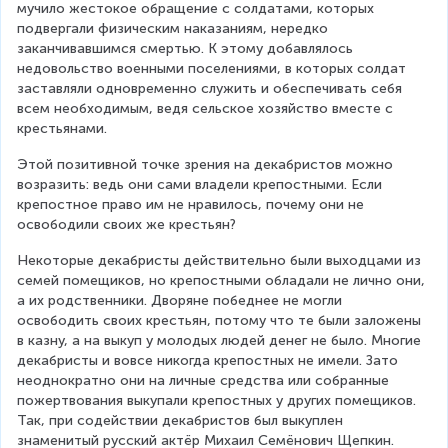
мучило жестокое обращение с солдатами, которых 
подвергали физическим наказаниям, нередко 
заканчивавшимся смертью. К этому добавлялось 
недовольство военными поселениями, в которых солдат 
заставляли одновременно служить и обеспечивать себя 
всем необходимым, ведя сельское хозяйство вместе с 
крестьянами.
Этой позитивной точке зрения на декабристов можно 
возразить: ведь они сами владели крепостными. Если 
крепостное право им не нравилось, почему они не 
освободили своих же крестьян?
Некоторые декабристы действительно были выходцами из 
семей помещиков, но крепостными обладали не лично они, 
а их родственники. Дворяне победнее не могли 
освободить своих крестьян, потому что те были заложены 
в казну, а на выкуп у молодых людей денег не было. Многие 
декабристы и вовсе никогда крепостных не имели. Зато 
неоднократно они на личные средства или собранные 
пожертвования выкупали крепостных у других помещиков. 
Так, при содействии декабристов был выкуплен 
знаменитый русский актёр Михаил Семёнович Щепкин.