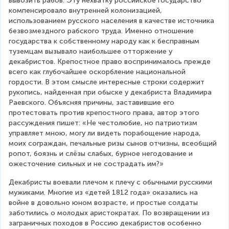
вывозить рабов. Эту нехватку российское государство 
компенсировало внутренней колонизацией, 
использованием русского населения в качестве источника 
безвозмездного рабского труда. Именно отношение 
государства к собственному народу как к бесправным 
туземцам вызывало наибольшее отторжение у 
декабристов. Крепостное право воспринималось прежде 
всего как глубочайшее оскорбление национальной 
гордости. В этом смысле интересные строки содержит 
рукопись, найденная при обыске у декабриста Владимира 
Раевского. Объясняя причины, заставившие его 
протестовать против крепостного права, автор этого 
рассуждения пишет: «Не честолюбие, но патриотизм 
управляет мною, могу ли видеть порабощение народа, 
моих сограждан, печальные ризы сынов отчизны, всеобщий 
ропот, боязнь и слёзы слабых, бурное негодование и 
ожесточение сильных и не сострадать им?»
Декабристы воевали плечом к плечу с обычными русскими 
мужиками. Многие из «детей 1812 года» оказались на 
войне в довольно юном возрасте, и простые солдаты 
заботились о молодых аристократах. По возвращении из 
заграничных походов в Россию декабристов особенно 