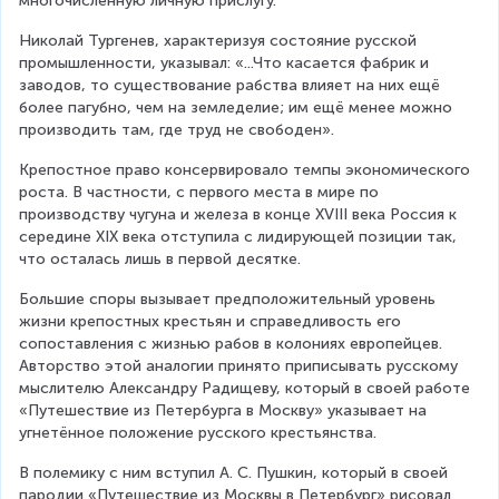
многочисленную личную прислугу.
Николай Тургенев, характеризуя состояние русской 
промышленности, указывал: «...Что касается фабрик и 
заводов, то существование рабства влияет на них ещё 
более пагубно, чем на земледелие; им ещё менее можно 
производить там, где труд не свободен».
Крепостное право консервировало темпы экономического 
роста. В частности, с первого места в мире по 
производству чугуна и железа в конце XVIII века Россия к 
середине XIX века отступила с лидирующей позиции так, 
что осталась лишь в первой десятке.
Большие споры вызывает предположительный уровень 
жизни крепостных крестьян и справедливость его 
сопоставления с жизнью рабов в колониях европейцев. 
Авторство этой аналогии принято приписывать русскому 
мыслителю Александру Радищеву, который в своей работе 
«Путешествие из Петербурга в Москву» указывает на 
угнетённое положение русского крестьянства.
В полемику с ним вступил А. С. Пушкин, который в своей 
пародии «Путешествие из Москвы в Петербург» рисовал 