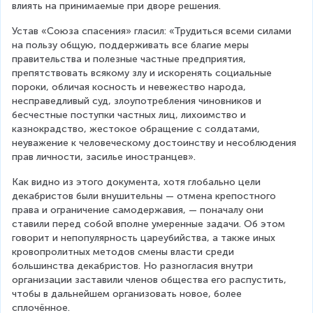
влиять на принимаемые при дворе решения.
Устав «Союза спасения» гласил: «Трудиться всеми силами 
на пользу общую, поддерживать все благие меры 
правительства и полезные частные предприятия, 
препятствовать всякому злу и искоренять социальные 
пороки, обличая косность и невежество народа, 
несправедливый суд, злоупотребления чиновников и 
бесчестные поступки частных лиц, лихоимство и 
казнокрадство, жестокое обращение с солдатами, 
неуважение к человеческому достоинству и несоблюдения 
прав личности, засилье иностранцев».
Как видно из этого документа, хотя глобально цели 
декабристов были внушительны — отмена крепостного 
права и ограничение самодержавия, — поначалу они 
ставили перед собой вполне умеренные задачи. Об этом 
говорит и непопулярность цареубийства, а также иных 
кровопролитных методов смены власти среди 
большинства декабристов. Но разногласия внутри 
организации заставили членов общества его распустить, 
чтобы в дальнейшем организовать новое, более 
сплочённое.