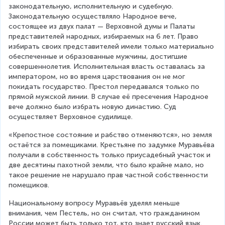
законодательную, исполнительную и судебную. 
Законодательную осуществляло Народное вече, 
состоящее из двух палат — Верховной думы и Палаты 
представителей народных, избираемых на 6 лет. Право 
избирать своих представителей имели только материально 
обеспеченные и образованные мужчины, достигшие 
совершеннолетия. Исполнительная власть оставалась за 
императором, но во время царствования он не мог 
покидать государство. Престол передавался только по 
прямой мужской линии. В случае её пресечения Народное 
вече должно было избрать новую династию. Суд 
осуществляет Верховное судилище.
«Крепостное состояние и рабство отменяются», но земля 
остаётся за помещиками. Крестьяне по задумке Муравьёва 
получали в собственность только приусадебный участок и 
две десятины пахотной земли, что было крайне мало, но 
такое решение не нарушало прав частной собственности 
помещиков.
Национальному вопросу Муравьёв уделял меньше 
внимания, чем Пестель, но он считал, что гражданином 
России может быть только тот, кто знает русский язык.