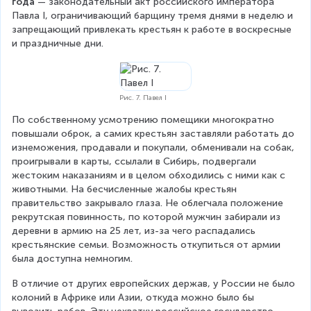
года
 — законодательный акт российского императора 
Павла I, ограничивающий барщину тремя днями в неделю и 
запрещающий привлекать крестьян к работе в воскресные 
и праздничные дни.
Рис. 7. Павел I
По собственному усмотрению помещики многократно 
повышали оброк, а самих крестьян заставляли работать до 
изнеможения, продавали и покупали, обменивали на собак, 
проигрывали в карты, ссылали в Сибирь, подвергали 
жестоким наказаниям и в целом обходились с ними как с 
животными. На бесчисленные жалобы крестьян 
правительство закрывало глаза. Не облегчала положение 
рекрутская повинность, по которой мужчин забирали из 
деревни в армию на 25 лет, из-за чего распадались 
крестьянские семьи. Возможность откупиться от армии 
была доступна немногим.
В отличие от других европейских держав, у России не было 
колоний в Африке или Азии, откуда можно было бы 