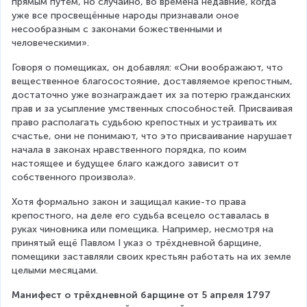
прямым путём, но случайно, во времена недавние, когда 
уже все просвещённые народы признавали оное 
несообразным с законами божественными и 
человеческими».
Говоря о помещиках, он добавлял: «Они воображают, что 
вещественное благосостояние, доставляемое крепостным, 
достаточно уже вознаграждает их за потерю гражданских 
прав и за усыпление умственных способностей. Присваивая 
право располагать судьбою крепостных и устраивать их 
счастье, они не понимают, что это присваивание нарушает 
начала в законах нравственного порядка, по коим 
настоящее и будущее благо каждого зависит от 
собственного произвола».
Хотя формально закон и защищал какие-то права 
крепостного, на деле его судьба всецело оставалась в 
руках чиновника или помещика. Например, несмотря на 
принятый ещё Павлом I указ о трёхдневной барщине, 
помещики заставляли своих крестьян работать на их земле 
целыми месяцами.
Манифест о трёхдневной барщине от 5 апреля 1797 