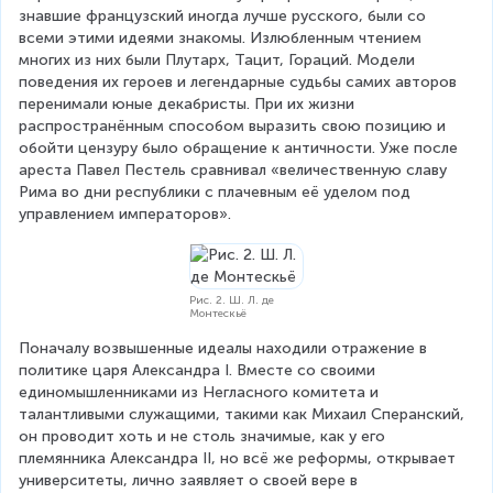
знавшие французский иногда лучше русского, были со 
всеми этими идеями знакомы. Излюбленным чтением 
многих из них были Плутарх, Тацит, Гораций. Модели 
поведения их героев и легендарные судьбы самих авторов 
перенимали юные декабристы. При их жизни 
распространённым способом выразить свою позицию и 
обойти цензуру было обращение к античности. Уже после 
ареста Павел Пестель сравнивал «величественную славу 
Рима во дни республики с плачевным её уделом под 
управлением императоров».
Рис. 2. Ш. Л. де
Монтескьё
Поначалу возвышенные идеалы находили отражение в 
политике царя Александра I. Вместе со своими 
единомышленниками из Негласного комитета и 
талантливыми служащими, такими как Михаил Сперанский, 
он проводит хоть и не столь значимые, как у его 
племянника Александра II, но всё же реформы, открывает 
университеты, лично заявляет о своей вере в 