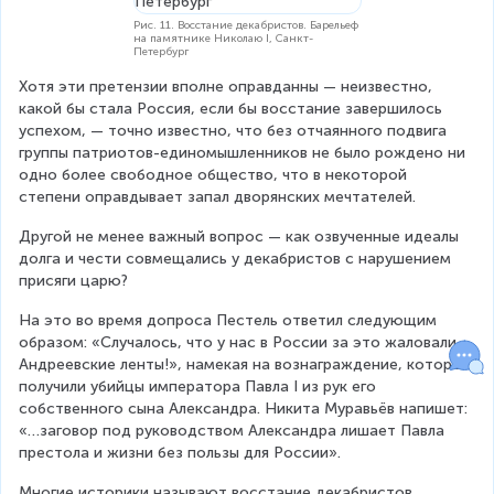
Рис. 11. Восстание декабристов. Барельеф
на памятнике Николаю I, Санкт-
Петербург
Хотя эти претензии вполне оправданны — неизвестно, 
какой бы стала Россия, если бы восстание завершилось 
успехом, — точно известно, что без отчаянного подвига 
группы патриотов-единомышленников не было рождено ни 
одно более свободное общество, что в некоторой 
степени оправдывает запал дворянских мечтателей.
Другой не менее важный вопрос — как озвученные идеалы 
долга и чести совмещались у декабристов с нарушением 
присяги царю?
На это во время допроса Пестель ответил следующим 
образом: «Случалось, что у нас в России за это жаловали 
Андреевские ленты!», намекая на вознаграждение, которое 
получили убийцы императора Павла I из рук его 
собственного сына Александра. Никита Муравьёв напишет: 
«…заговор под руководством Александра лишает Павла 
престола и жизни без пользы для России».
Многие историки называют восстание декабристов 