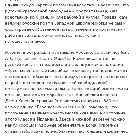
идиллическую картину положения крестьян, настаивая, что 
русский крепостной свободнее и состоятельнее, чем 
крестьянин во Франции или рабочий в Англии. Правда, сам 
великий русский поэт в Западной Европе никогда не был и 
формировал собственное представление по критическим 
работам западных экономистов, писателей и 
путешественников.
Многие иностранцы, посетившие Россию, согласились бы с 
А. С. Пушкиным. Шарль-Жильбер Ромм писал о жизни 
русских крестьян незадолго до французской революции: 
«Крестьянин считается рабом, поскольку господин может 
его продать, обменять по своему усмотрению, но в целом 
их рабство предпочтительнее той свободы, коей 
пользуются наши земледельцы. Здесь каждый имеет земли 
больше, чем может обработать». Английский капитан 
Джон Кокрейн сравнил Российскую империю 1820-х и 
свою родину: «Безо всяких колебаний… говорю я, что 
положение здешнего крестьянства куда лучше состояния 
этого класса в Ирландии. Здесь в каждой деревне можно 
найти хорошие, удобные бревенчатые дома, огромные 
стада разбросаны по необъятным пастбищам, и целый лес 