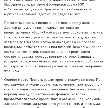
Народное вече, которое формировалось из 500 
избираемых депутатов. Правом голоса обладало всё 
мужское население, достигшее двадцати лет.
Приводить законы в исполнение и вести войну должна 
Державная дума из пяти человек, которых по 
представлению губерний избирает вече сроком на пять лет. 
Председателем думы и фактически главой государства 
является тот человек, который находится в её составе 
последний, пятый год своих полномочий. Верховный собор 
следит за тем, чтобы новые законы и их реализация 
соответствовали государственному строю. Защищать 
государство должна была армия, но не насильно собранная 
из рекрутов, а состоящая из ратников, случайно выбранных 
жребием.
Особое место Пестель уделял крестьянскому вопросу. По 
его задумке, отменялось не только крепостное право, но и 
все остальные сословные ограничения. Земля же делилась 
поровну между общественным фондом, который 
предоставлял землю крестьянам в размере, необходимом 
для обеспечения минимального уровня жизни, и частными 