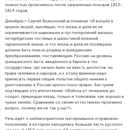
полностью прояснилось после заграничных походов 1813–
1814 годов.
Декабрист Сергей Волконский вспоминал: «Я взошёл в 
кружок людей, мыслящих, что жизнь и дела их не 
ограничиваются шарканьем и пустопорожней жизнью 
петербургских гостиных и шагистикой военной 
гарнизонной жизни, и что жизнь и дела их посвящены 
должны быть пользе родины и гражданским 
преобразованиям, поставляющим Россию на уровень 
гражданского быта, введённого в Европе в тех 
государствах, где начало было не власть деспотов, но 
права человека и народов, и к этому времени надо 
приписать первые общие попытки общего мнения к 
уничтожению в России крепостного права». Бестужев 
подтвердил это впечатление: «Войска от генералов до 
солдат, пришедши назад, только и толковали, как хорошо в 
чужих землях. Сравнение со своим естественно произвело 
вопрос, почему же не так у нас?»
Речь идёт о неблагоприятном материальном и правовом 
положении, в котором находилась большая часть русского 