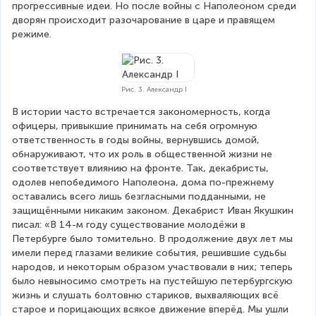
прогрессивные идеи. Но после войны с Наполеоном среди 
дворян происходит разочарование в царе и правящем 
режиме.
Рис. 3. Александр I
В истории часто встречается закономерность, когда 
офицеры, привыкшие принимать на себя огромную 
ответственность в годы войны, вернувшись домой, 
обнаруживают, что их роль в общественной жизни не 
соответствует влиянию на фронте. Так, декабристы, 
одолев непобедимого Наполеона, дома по-прежнему 
оставались всего лишь безгласными подданными, не 
защищёнными никаким законом. Декабрист Иван Якушкин 
писал: «В 14-м году существование молодёжи в 
Петербурге было томительно. В продолжение двух лет мы 
имели перед глазами великие события, решившие судьбы 
народов, и некоторым образом участвовали в них; теперь 
было невыносимо смотреть на пустейшую петербургскую 
жизнь и слушать болтовню стариков, выхваляющих всё 
старое и порицающих всякое движение вперёд. Мы ушли 