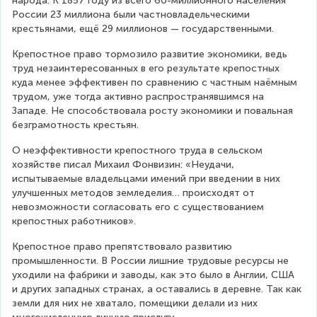
народа. К 1857 году из всего 60-миллионного населения 
России 23 миллиона были частновладельческими 
крестьянами, ещё 29 миллионов — государственными.
Крепостное право тормозило развитие экономики, ведь 
труд незаинтересованных в его результате крепостных 
куда менее эффективен по сравнению с частным наёмным 
трудом, уже тогда активно распространявшимся на 
Западе. Не способствовала росту экономики и повальная 
безграмотность крестьян.
О неэффективности крепостного труда в сельском 
хозяйстве писал Михаил Фонвизин: «Неудачи, 
испытываемые владельцами имений при введении в них 
улучшенных методов земледелия… происходят от 
невозможности согласовать его с существованием 
крепостных работников».
Крепостное право препятствовало развитию 
промышленности. В России лишние трудовые ресурсы не 
уходили на фабрики и заводы, как это было в Англии, США 
и других западных странах, а оставались в деревне. Так как 
земли для них не хватало, помещики делали из них 