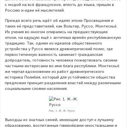
с модой на всё французское, вплоть до языка, пришли в 
Россию и идеи её мыслителей.
Прежде всего речь идёт об идеях эпохи Просвещения и 
таких её представителей, как Вольтер, Руссо, Монтескьё. 
Их учения во многом опирались на предшествующие 
эпохи, на идущую ещё с античных времён республиканскую 
традицию. Так, одним из идеалов общественного 
устройства у Руссо являлся древнегреческий полис, где 
первостепенную важность занимает гражданская 
добродетель, готовность человека пожертвовать своими 
частными интересами во имя блага республики. Монтескьё 
же черпал вдохновение из работ древнегреческого 
историка Полибия, который для устойчивости общества 
предложил принцип разделения властей между различными 
социальными слоями населения.
Рис. 1. Ж.-Ж. Руссо
Выходцы из знатных семей, имеющие доступ к лучшему 
образованию, воспитанные гувернёрами-иностранцами и 