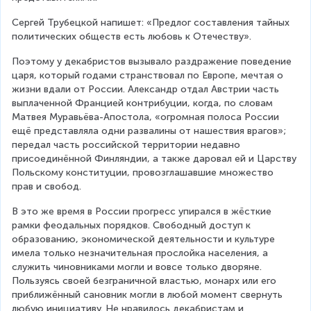
Сергей Трубецкой напишет: «Предлог составления тайных 
политических обществ есть любовь к Отечеству».
Поэтому у декабристов вызывало раздражение поведение 
царя, который годами странствовал по Европе, мечтая о 
жизни вдали от России. Александр отдал Австрии часть 
выплаченной Францией контрибуции, когда, по словам 
Матвея Муравьёва-Апостола, «огромная полоса России 
ещё представляла одни развалины от нашествия врагов»; 
передал часть российской территории недавно 
присоединённой Финляндии, а также даровал ей и Царству 
Польскому конституции, провозглашавшие множество 
прав и свобод.
В это же время в России прогресс упирался в жёсткие 
рамки феодальных порядков. Свободный доступ к 
образованию, экономической деятельности и культуре 
имела только незначительная прослойка населения, а 
служить чиновниками могли и вовсе только дворяне. 
Пользуясь своей безграничной властью, монарх или его 
приближённый сановник могли в любой момент свернуть 
любую инициативу. Не нравилось декабристам и 