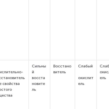
Сильны
Восстано
Слабый
Слаб
ислительно-
й 
витель
окис
сстановитель
восста
окислит
ель
е свойства 
новите
ель
остого 
ль
щества