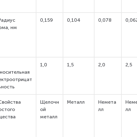
 Радиус 
0,159
0,104
0,078
0,06
ома, нм
1,0
1,5
2,0
2,5
носительная 
ектроотрицат
ьность
 Свойства 
Щелочн
Металл
Немета
Нем
остого 
ой 
лл
лл
щества
металл