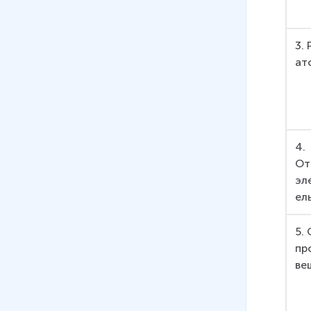
3.
ат
4. 
От
эл
ел
5.
пр
ве