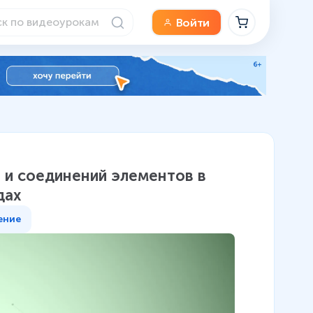
Войти
 и соединений элементов в
дах
ение