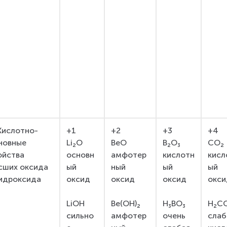
 Кислотно-
+1
+2
+3
+4
новные 
Li₂O 
BeO 
B₂O₃ 
CO₂ 
ойства 
основн
амфотер
кислотн
кисл
сших оксида 
ый 
ный 
ый 
ый 
гидроксида
оксид
оксид
оксид
окси
LiOH 
Be(OH)₂ 
H₃BO₃ 
H₂CO
сильно
амфотер
очень 
слаб