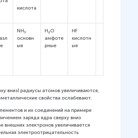
ота
кислота
NH₃
H₂O
HF
азл
основн
амфоте
кислотн
е
ые
рные
ые
рху вниз) радиусы атомов увеличиваются, 
еметаллические свойства ослабевают.
ементов и их соединений на примере 
еличением заряда ядра сверху вниз 
ве внешних электронов увеличивается 
тельная электроотрицательность 