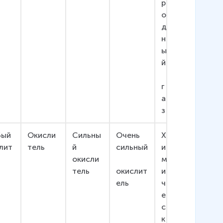
р
о
д
н
ы
й
г
а
з
ый 
Окисли
Сильны
Очень 
Х
лит
тель
й 
сильный
и
окисли
м
тель
окислит
и
ель
ч
е
с
к