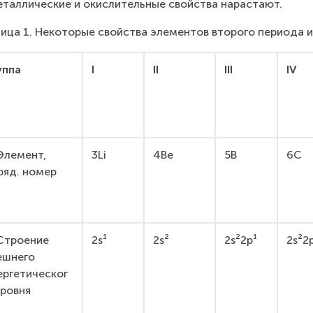
таллические и окислительные свойства нарастают.
ица 1. Некоторые свойства элементов второго периода 
уппа
I
II
III
IV
 Элемент, 
3Li
4Be
5B
6C
ряд. номер
 Строение 
2s¹
2s²
2s²2p¹
2s²2
ешнего 
ергетическог
уровня