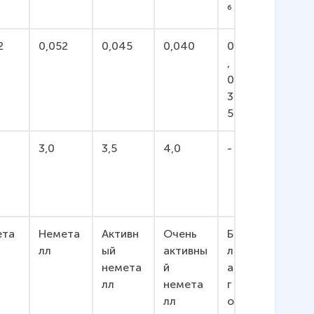
⁶
2
0,052
0,045
0,040
0
,
0
3
5
3,0
3,5
4,0
-
ета
Немета
Активн
Очень 
Б
лл
ый 
активны
л
немета
й 
а
лл
немета
г
лл
о