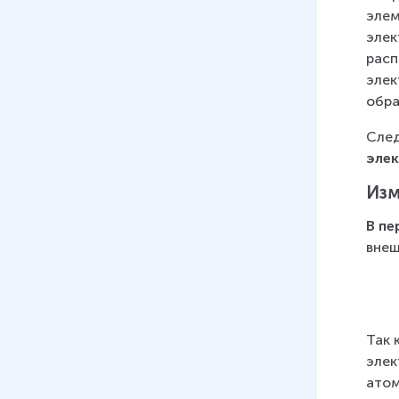
элем
элек
расп
элек
обра
След
эле
Изм
В пе
внеш
Так 
элек
атом