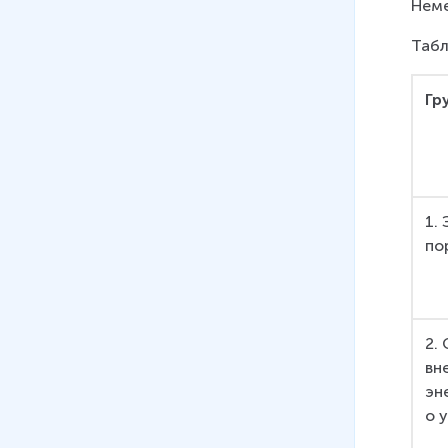
Неме
Табл
Гр
1.
по
2.
вн
эн
о 