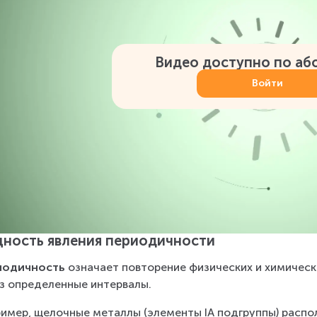
Видео доступно по аб
Войти
ность явления периодичности
иодичность
 означает повторение физических и химическ
з определенные интервалы.
имер, щелочные металлы (элементы IА подгруппы) распол