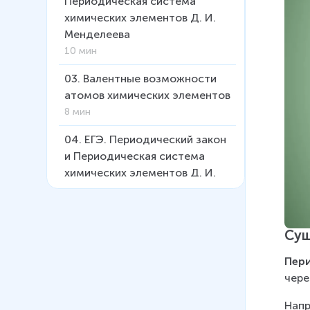
Периодическая система
химических элементов Д. И.
Менделеева
10 мин
03
.
Валентные возможности
атомов химических элементов
8 мин
04
.
ЕГЭ. Периодический закон
и Периодическая система
химических элементов Д. И.
Менделеева. Строение атома
18 мин
Сущ
05
.
Изменение свойств
простых веществ и
Пер
соединений элементов в
чере
группах и периодах
11 мин
Напр