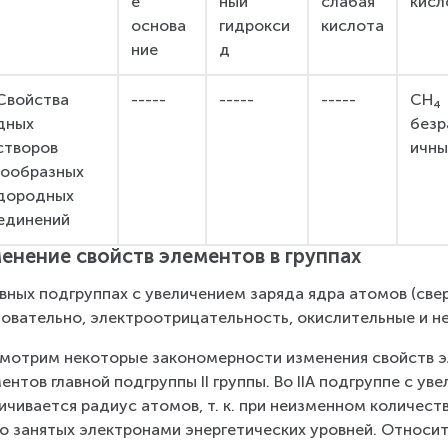
е 
ный 
слабая 
кисл
основа
гидрокси
кислота
ние
д
 Свойства 
-----
-----
-----
СН₄
дных 
безр
створов 
ичны
зообразных 
дородных 
единений
енение свойств элементов в группах
авных подгруппах с увеличением заряда ядра атомов (све
овательно, электроотрицательность, окислительные и н
мотрим некоторые закономерности изменения свойств эл
ентов главной подгруппы II группы. Во IIА подгруппе с ув
ичивается радиус атомов, т. к. при неизменном количест
о занятых электронами энергетических уровней. Относи