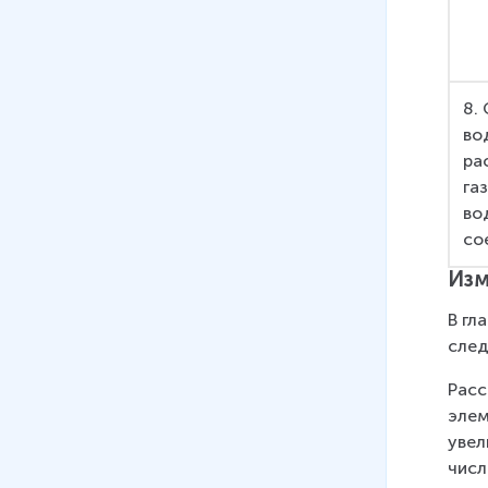
8.
во
ра
га
во
со
Изм
В гл
след
Расс
элем
увел
числ