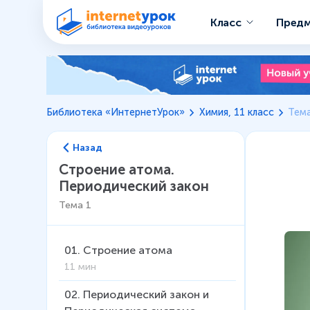
Класс
Пред
Библиотека «ИнтернетУрок»
Химия, 11 класс
Тема
Назад
Строение атома.
Периодический закон
Тема
1
01
.
Строение атома
11 мин
02
.
Периодический закон и