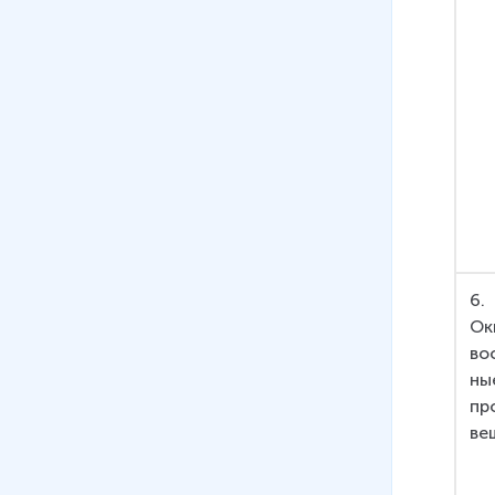
6. 
Ок
во
ны
пр
ве