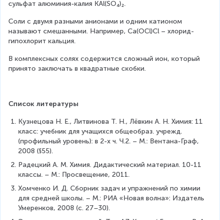
сульфат алюминия-калия KAl(SO₄)₂.
Соли с двумя разными анионами и одним катионом 
называют смешанными. Например, Са(OCl)Cl – хлорид-
гипохлорит кальция.
В комплексных солях содержится сложный ион, который 
принято заключать в квадратные скобки.
Список литературы
Кузнецова Н. Е., Литвинова Т. Н., Лёвкин А. Н. Химия: 11 
класс: учебник для учащихся общеобраз. учрежд. 
(профильный уровень): в 2-х ч. Ч.2. – М.: Вентана-Граф, 
2008 (§55).
Радецкий А. М. Химия. Дидактический материал. 10-11 
классы. – М.: Просвещение, 2011.
Хомченко И. Д. Сборник задач и упражнений по химии 
для средней школы. – М.: РИА «Новая волна»: Издатель 
Умеренков, 2008 (с. 27–30).