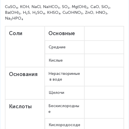
CuSO₄, KOH, NaCl, NaHCO₃, SO₂, Mg(OH)₂, CaO, SiO₂, 
Ba(OH)₂, H₂S, H₂SO₄, KHSO₄, CuOHNO₃, ZnO, HNO₃, 
Na₂HPO₄
Соли
Основные
Средние
Кислые
Основания
Нерастворимые
 в воде
Щелочи
Кислоты
Бескислородны
е
Кислородосоде