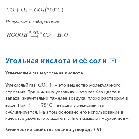
e
О
_
}
H
n
l_
H
П
_
К
2
С
_
∘
g
C
+
=
(
70
0
)
CO
O
C
O
C
4
_
2
2
а
2
-
2
ri
O
C
2
}
O
1
O
g
Получение в лаборатории
+
_
O
)
_
2
h
O
3
3
,
0
H
t
H
S
O
t
_
2
4
+
H
COO
H
CO
H
O
⟶
2
+
0
C
a
2
3
^
O
rr
=
C
{
O
o
C
O
\
H
w
Угольная кислота и её соли
O
\
ci
\
}
_
b
r
b
\
2
Углекислый газ и угольная кислота
e
c
e
e
(
gi
}
gi
n
7
С
С
О
↑
Углекислый газ 
 – это вещество молекулярного 
2
n
С
n
d
0
О
строения. При обычных условиях – это газ без цвета и 
{
)
{
{
0
_
запаха, значительно тяжелее воздуха, плохо растворим в 
m
m
m
^
2
∘
t
=
−
7
8
С
воде. При 
 твердый углекислый газ 
t
a
a
a
{
↑
=
сублимируется. На этом основано его использование в 
tr
tr
tr
\
-
качестве удобного хладагента. Его называют «сухой лёд».
ix
ix
ix
ci
7
}
}
}
r
Химические свойства оксида углерода (IV)
8
\
\
F
c
^
o