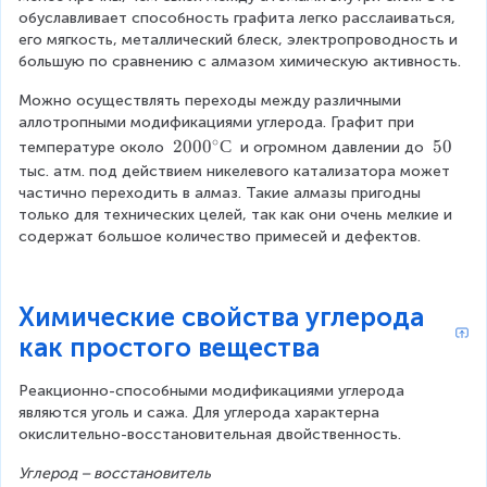
c
обуславливает способность графита легко расслаиваться, 
}
его мягкость, металлический блеск, электропроводность и 
.
большую по сравнению с алмазом химическую активность.
Можно осуществлять переходы между различными 
аллотропными модификациями углерода. Графит при 
∘
2
200
0
С
5
50
температуре около 
 и огромном давлении до 
0
0
тыс. атм. под действием никелевого катализатора может 
0
\
частично переходить в алмаз. Такие алмазы пригодны 
0
t
только для технических целей, так как они очень мелкие и 
^
e
содержат большое количество примесей и дефектов.
{
x
\
t
c
{
Химические свойства углерода
i
}
как простого вещества
r
c
}
Реакционно-способными модификациями углерода 
С
являются уголь и сажа. Для углерода характерна 
окислительно-восстановительная двойственность.
Углерод – восстановитель