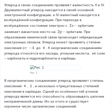
Углерод в своих соединениях проявляет валентность II и IV. 
Двухвалентный углерод находится в своей основной 
электронной конфигурации, а IV-валентный находится в 
возбуждённой конфигурации. При переходе в 
2
2
−
возбуждённое состояние электрон с 
орбитали 
s
s
2
2
р
−
занимает вакантное место на 
орбитали. При 
-
р
образовании химической связи происходит гибридизация 
-
электронных облаков. Углерод может проявлять степени 
-
−
4
окисления от 
 до 
4
. К неорганическим соединениям 
4
углерода относятся его оксиды, угольная кислота,  её соли 
– карбонаты и гидрокарбонаты и карбиды.
Рис. 1
В неорганических соединениях углерод проявляет степень 
окисления 
4
, 
2
, и несколько отрицательных степеней 
окисления в карбидах. Одной из особенностей атомов 
углерода является его способность образовывать цепочки 
неограниченной длины. Из-за этого и существует 
огромное число органических соединений.