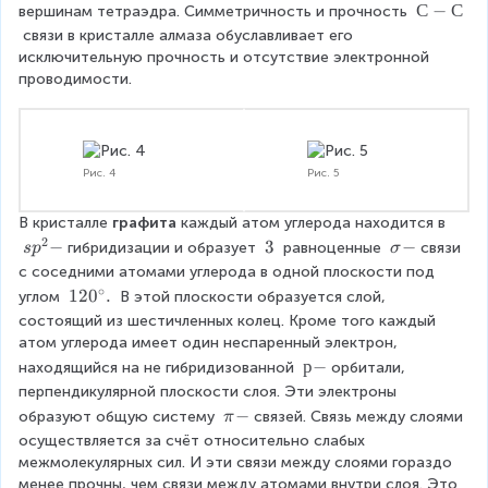
-
С
С
−
С
вершинам тетраэдра. Симметричность и прочность 
3
e
-
 связи в кристалле алмаза обуславливает его  
x
С
исключительную прочность и отсутствие электронной 
t
проводимости.
{
}
Рис. 4
Рис. 5
В кристалле 
графита 
каждый атом углерода находится в 
2
s
−
3
3
σ
−
гибридизации и образует 
 равноценные 
связи 
s
p
σ
p
\
-
с соседними атомами углерода в одной плоскости под 
^
t
∘
1
12
0
.
углом 
 В этой плоскости образуется слой, 
2
e
2
состоящий из шестичленных колец. Кроме того каждый 
-
x
0
атом углерода имеет один неспаренный электрон, 
t
^
р
р
−
находящийся на не гибридизованной 
орбитали, 
{
{
-
перпендикулярной плоскости слоя. Эти электроны 
}
\
π
−
образуют общую систему 
связей. Связь между слоями 
π
c
-
осуществляется за счёт относительно слабых 
i
межмолекулярных сил. И эти связи между слоями гораздо 
r
менее прочны, чем связи между атомами внутри слоя. Это 