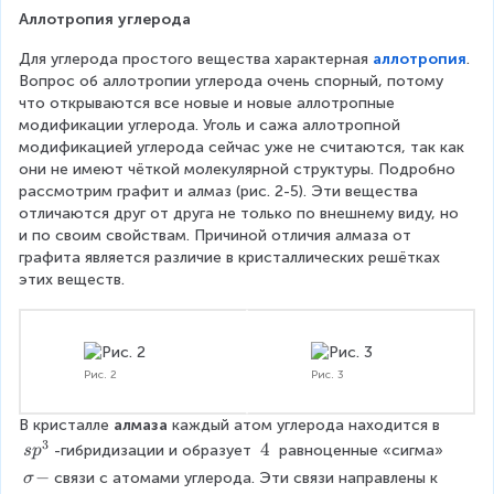
Аллотропия углерода
Для углерода простого вещества характерная 
аллотропия
. 
Вопрос об аллотропии углерода очень спорный, потому 
что открываются все новые и новые аллотропные 
модификации углерода. Уголь и сажа аллотропной 
модификацией углерода сейчас уже не считаются, так как 
они не имеют чёткой молекулярной структуры. Подробно 
рассмотрим графит и алмаз (рис. 2-5). Эти вещества 
отличаются друг от друга не только по внешнему виду, но 
и по своим свойствам. Причиной отличия алмаза от 
графита является различие в кристаллических решётках 
этих веществ.
Рис. 2
Рис. 3
В кристалле 
алмаза 
каждый атом углерода находится в 
3
s
4
4
-гибридизации и образует 
 равноценные «сигма» 
s
p
p
\
σ
−
связи с атомами углерода. Эти связи направлены к 
σ
^
t