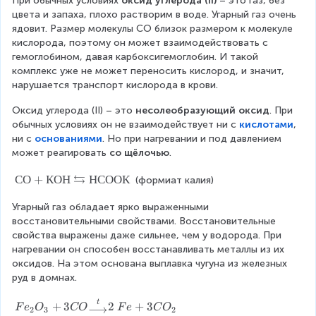
-
При обычных условиях 
оксид углерода (II)
 – это газ, без 
o
n
u
\
е
2
3
a
ri
e
d
gi
7
цвета и запаха, плохо растворим в воде. Угарный газ очень 
n
d
+
e
}
C
tr
g
n
{
n
0
ядовит. Размер молекулы СО близок размером к молекуле 
g
{
C
n
1
H
ix
h
d
m
{
0
кислорода, поэтому он может взаимодействовать с 
ri
m
O
d
0
_
}
t
{
a
m
^
гемоглобином, давая карбоксигемоглобин. И такой 
g
a
{
0
4
S
a
m
tr
a
{
комплекс уже не может переносить кислород, и значит, 
h
tr
m
0
n
rr
a
ix
tr
\
нарушается транспорт кислорода в крови.
t
ix
a
^
+
o
tr
}
ix
ci
a
}
tr
{
2
w
ix
}
Оксид углерода (II) – это 
несолеобразующий оксид
. При 
r
rr
ix
\
C
}
}
C
\
обычных условиях он не взаимодействует ни с 
кислотами
, 
c
o
C
}
ci
O
\
Si
O
o
ни с 
основаниями
. Но при нагревании и под давлением 
}
w
O
C
r
e
C
_
v
может реагировать 
со щёлочью
.
C
}
_
H
c
n
(
2
e
)
\
2
_
}
⇆
С
СО
+
КОН
НСООК
d
1
↑
 (формиат калия)
rs
e
↑
4
C
О
{
0
+
e
n
+
(
)
Угарный газ обладает ярко выраженными 
+
m
0
2
t
d
4
1
восстановительными свойствами. Восстановительные 
К
a
0
S
{
{
N
0
свойства выражены даже сильнее, чем у водорода. При 
О
tr
^
O
t,
m
O
\
нагревании он способен восстанавливать металлы из их 
Н
ix
{
_
P
a
_
te
оксидов. На этом основана выплавка чугуна из железных 
⇆
}
\
2
}
tr
2
x
руд в домнах.
Н
C
ci
↑
{
ix
↑
t
С
a
r
+
\l
}
+
{
F
t
О
+
3
2
+
3
C
c
2
o
F
e
O
CO
F
e
C
O
⟶
2
3
2
A
2
М