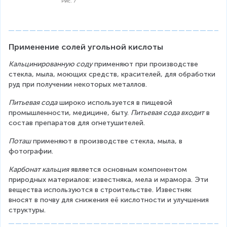
C
Рис. 7
at
l
b
O
O
ri
_
e
O
_
x
2
gi
H
3
}
n
=
+
2
Применение солей угольной кислоты
{
C
N
M
m
H
a
g
Кальцинированную соду
 применяют при производстве 
a
_
O
O
стекла, мыла, моющих средств, красителей, для обработки 
tr
3
H
+
руд при получении некоторых металлов.
ix
C
C
}
O
Питьевая сода
 широко используется в пищевой 
\
O
промышленности, медицине, быту. 
Питьевая сода входит
 в 
o
N
состав препаратов для огнетушителей.
v
a
e
+
Поташ
 применяют в производстве стекла, мыла, в 
rs
C
фотографии.
e
O
Карбонат кальция
 является основным компонентом 
t
_
природных материалов: известняка, мела и мрамора. Эти 
{
2
вещества используются в строительстве. Известняк 
9
↑
вносят в почву для снижения её кислотности и улучшения 
0
+
структуры.
0
H
-
_