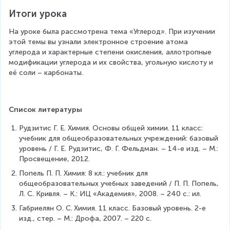
1
2
Итоги урока
2
O
0
На уроке была рассмотрена тема «Углерод». При изучении 
0
этой темы вы узнали электронное строение атома 
^
углерода и характерные степени окисления, аллотропные 
{
модификации углерода и их свойства, угольную кислоту и 
\
её соли – карбонаты.
ci
r
c
}
Список литературы
C
}
Рудзитис Г. Е. Химия. Основы общей химии. 11 класс: 
{
учебник для общеобразовательных учреждений: базовый 
\l
уровень / Г. Е. Рудзитис, Ф. Г. Фельдман. – 14-е изд. – М.: 
o
Просвещение, 2012.
n
Попель П. П. Химия: 8 кл.: учебник для 
g
общеобразовательных учебных заведений / П. П. Попель, 
ri
Л. С. Кривля. – К.: ИЦ «Академия», 2008. – 240 с.: ил.
g
Габриелян О. С.
Химия. 11 класс. Базовый уровень. 2-е 
h
изд., стер. – М.: Дрофа, 2007. – 220 с.
t