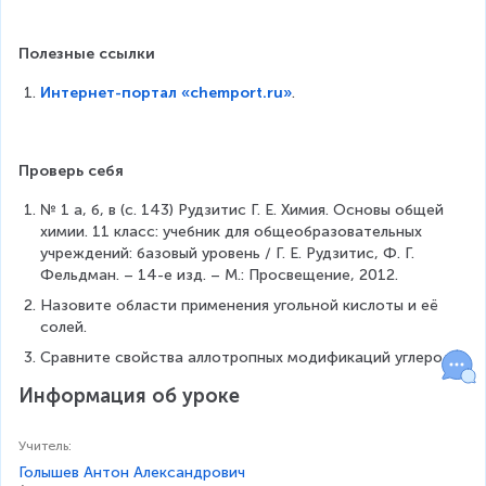
a
rr
o
Полезные ссылки
w
}
Интернет-портал «chemport.ru»
.
\
e
n
Проверь себя
d
{
№ 1 а, б, в (с. 143) Рудзитис Г. Е. Химия. Основы общей 
m
химии. 11 класс: учебник для общеобразовательных 
a
учреждений: базовый уровень / Г. Е. Рудзитис, Ф. Г. 
tr
Фельдман. – 14-е изд. – М.: Просвещение, 2012.
ix
}
Назовите области применения угольной кислоты и её 
C
солей.
a
Сравните свойства аллотропных модификаций углерода.
O
+
Информация об уроке
C
O
Учитель
:
_
Голышев Антон Александрович
2